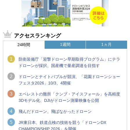
アクセスランキング
1週間
1ヵ月
24時間
1
防衛装備庁「迎撃ドローン早期取得プログラム」にテラ
ドローンが採択、国産機で量産調達を目指す
2
ドローンとナイトバブルが競演、「花園ドローンショー
フェスタ2026」10/3、4開催
3
エベレストの難所「クンブ・アイスフォール」を高精度
3Dモデル化、DJIがドローン測量映像を公開
4
飛んだドローン、飛ばなかったドローン
5
JR東日本、鉄道点検の技術を競う「ドローンDX
CHAMPIONSHIP 2026」を開催