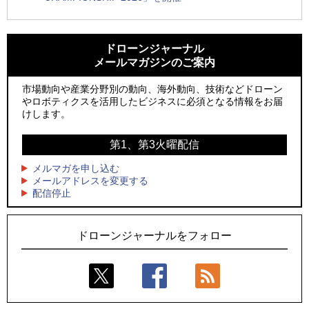
1
1
ROBOZ、北名古屋市制20周年記念で「空飛ぶLEDスクリー
ROBOZ、北名古屋市制20周年記念で「空飛ぶLEDスクリー
ン」とドローンショーによる新演出を実施
ン」とドローンショーによる新演出を実施
ドローンジャーナル
メールマガジンのご案内
2
2
防衛装備庁「迎撃ドローン早期取得プログラム」にテラドロ
国産AUVを社会実装へ、スタートアップ「BlueArch株式会
ーンが採択、国産機で量産調達を目指す
社」設立
市場動向や産業分野別の動向、海外動向、技術などドローン
やロボティクスを活用したビジネスに必須となる情報をお届
3
3
レッドクリフ、足利花火大会で映画『スパイダーマン』や
防衛装備庁「迎撃ドローン早期取得プログラム」にテラドロ
けします。
「M!LK」とのコラボドローンショー8/1開催
ーンが採択、国産機で量産調達を目指す
第1、第3火曜配信
4
4
ドローンとナイトバブルが競演、「花園ドローンショーフェ
サザンビーチちがさき花火大会で「復活の花火」打ち上げ、
スタ2026」10/3、4開催
キリンビールがライブ中継と連動した支援企画
メルマガを申し込む
メールアドレスを変更する
5
5
配信停止
そらとぶタクシー、ハイブリッドeVTOL開発のPLANA社と独
ロボデックス、2時間超の飛行を目指す新型水素燃料電池ドロ
占契約
ーンを公開
ドローンジャーナルをフォロー