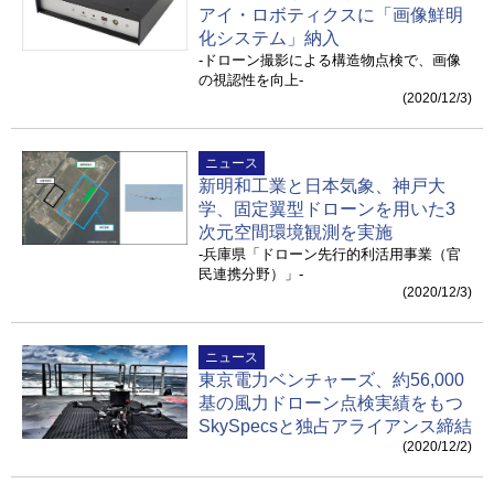
アイ・ロボティクスに「画像鮮明
化システム」納入
-ドローン撮影による構造物点検で、画像
の視認性を向上-
(2020/12/3)
ニュース
新明和工業と日本気象、神戸大
学、固定翼型ドローンを用いた3
次元空間環境観測を実施
-兵庫県「ドローン先行的利活用事業（官
民連携分野）」-
(2020/12/3)
ニュース
東京電力ベンチャーズ、約56,000
基の風力ドローン点検実績をもつ
SkySpecsと独占アライアンス締結
(2020/12/2)