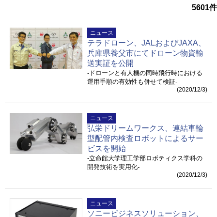
5601
件
ニュース
テラドローン、JALおよびJAXA、
兵庫県養父市にてドローン物資輸
送実証を公開
-ドローンと有人機の同時飛行時における
運用手順の有効性も併せて検証-
(2020/12/3)
ニュース
弘栄ドリームワークス、連結車輪
型配管内検査ロボットによるサー
ビスを開始
-立命館大学理工学部ロボティクス学科の
開発技術を実用化-
(2020/12/3)
ニュース
ソニービジネスソリューション、