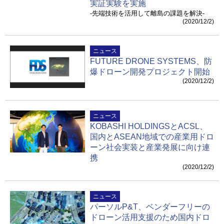
実証実験を実施
-先端技術を活用して離島の課題を解決-
(2020/12/2)
ニュース
FUTURE DRONE SYSTEMS、防
爆ドローン開発プロジェクト開始
(2020/12/2)
ニュース
KOBASHI HOLDINGSとACSL、
国内とASEAN地域での産業用ドロ
ーン社会実装と産業発展に向け連
携
(2020/12/2)
ニュース
パーソルP&T、ベンダーフリーの
ドローン活用支援のため国内ドロ