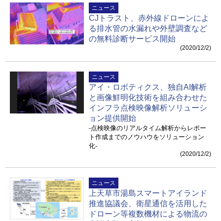
ニュース
CJトラスト、赤外線ドローンによ
る排水管の水漏れや外壁調査など
の無料診断サービス開始
(2020/12/2)
ニュース
アイ・ロボティクス、独自AI解析
と画像鮮明化技術を組み合わせた
インフラ点検映像解析ソリューシ
ョン提供開始
-点検映像のリアルタイム解析からレポー
ト作成までのノウハウをソリューション
化-
(2020/12/2)
ニュース
上天草市湯島スマートアイランド
推進協議会、衛星通信を活用した
ドローン等複数機材による物流の