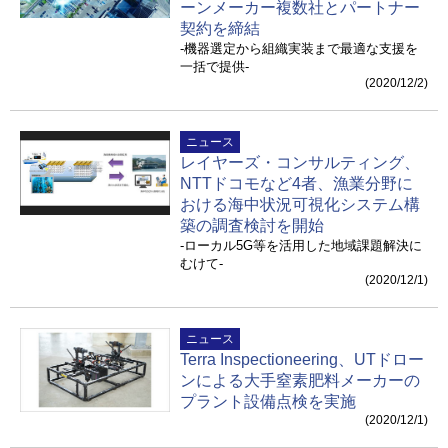
ーンメーカー複数社とパートナー
契約を締結
-機器選定から組織実装まで最適な支援を
一括で提供-
(2020/12/2)
ニュース
レイヤーズ・コンサルティング、
NTTドコモなど4者、漁業分野に
おける海中状況可視化システム構
築の調査検討を開始
-ローカル5G等を活用した地域課題解決に
むけて-
(2020/12/1)
ニュース
Terra Inspectioneering、UTドロー
ンによる大手窒素肥料メーカーの
プラント設備点検を実施
(2020/12/1)