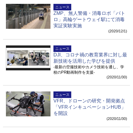
ニュース
ZMP、無人警備・消毒ロボ「パト
ロ」高輪ゲートウェイ駅にて消毒
実証実験実施
(2020/12/1)
ニュース
DJI、コロナ禍の教育業界に対し最
新技術を活用した学びを提供
-最新の空撮技術やカメラ技術を通し、学
校のPR動画制作を支援-
(2020/11/30)
ニュース
VFR、ドローンの研究・開発拠点
「VFRインキュベーションHUB」
を開設
(2020/11/30)