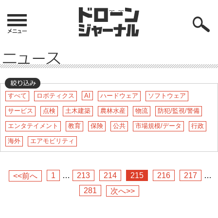
すべて
ロボティクス
AI
ハードウェア
ソフトウェア
サービス
点検
土木建築
農林水産
物流
防犯/監視/警備
エンタテイメント
教育
保険
公共
市場規模/データ
行政
海外
エアモビリティ
1
…
213
214
215
216
217
…
<<前へ
281
次へ>>