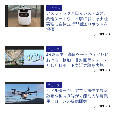
ニュース
アスラテックと日立システムズ、
高輪ゲートウェイ駅における実証
実験に自律走行型搬送ロボットを
提供
(2020/12/1)
ニュース
JR東日本、高輪ゲートウェイ駅に
おける非接触・非対面等をテーマ
としたロボット実証実験を実施
(2020/12/1)
ニュース
リベルダージ、アプリ操作で農薬
散布や種蒔き等が可能な大型農業
用ドローンの提供開始
(2020/12/1)