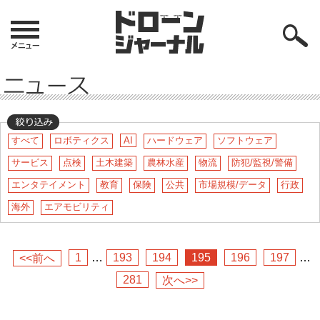
すべて
ロボティクス
AI
ハードウェア
ソフトウェア
サービス
点検
土木建築
農林水産
物流
防犯/監視/警備
エンタテイメント
教育
保険
公共
市場規模/データ
行政
海外
エアモビリティ
1
…
193
194
195
196
197
…
<<前へ
281
次へ>>