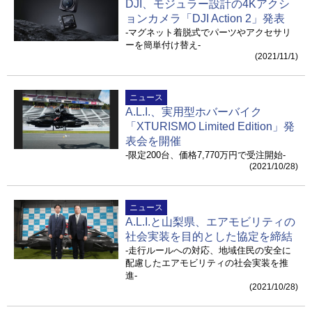
DJI、モジュラー設計の4Kアクシ
ョンカメラ「DJI Action 2」発表
-マグネット着脱式でパーツやアクセサリ
ーを簡単付け替え-
(2021/11/1)
ニュース
A.L.I.、実用型ホバーバイク
「XTURISMO Limited Edition」発
表会を開催
-限定200台、価格7,770万円で受注開始-
(2021/10/28)
ニュース
A.L.I.と山梨県、エアモビリティの
社会実装を目的とした協定を締結
-走行ルールへの対応、地域住民の安全に
配慮したエアモビリティの社会実装を推
進-
(2021/10/28)