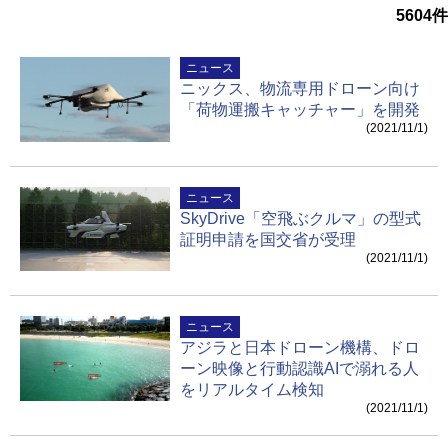
5604
件
ニュース
ニックス、物流専用ドローン向け
「荷物運搬キャッチャー」を開発
(2021/11/1)
ニュース
SkyDrive「空飛ぶクルマ」の型式
証明申請を国交省が受理
(2021/11/1)
ニュース
アジラと日本ドローン機構、ドロ
ーン映像と行動認識AIで溺れる人
をリアルタイム検知
(2021/11/1)