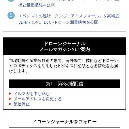
機と量産構想を公開
5
エベレストの難所「クンブ・アイスフォール」を高精度
3Dモデル化、DJIがドローン測量映像を公開
1
1
ROBOZ、北名古屋市制20周年記念で「空飛ぶLEDスクリー
ROBOZ、北名古屋市制20周年記念で「空飛ぶLEDスクリー
ン」とドローンショーによる新演出を実施
ン」とドローンショーによる新演出を実施
ドローンジャーナル
メールマガジンのご案内
2
2
防衛装備庁「迎撃ドローン早期取得プログラム」にテラドロ
国産AUVを社会実装へ、スタートアップ「BlueArch株式会
ーンが採択、国産機で量産調達を目指す
社」設立
市場動向や産業分野別の動向、海外動向、技術などドローン
やロボティクスを活用したビジネスに必須となる情報をお届
3
3
レッドクリフ、足利花火大会で映画『スパイダーマン』や
防衛装備庁「迎撃ドローン早期取得プログラム」にテラドロ
けします。
「M!LK」とのコラボドローンショー8/1開催
ーンが採択、国産機で量産調達を目指す
第1、第3火曜配信
4
4
ドローンとナイトバブルが競演、「花園ドローンショーフェ
サザンビーチちがさき花火大会で「復活の花火」打ち上げ、
スタ2026」10/3、4開催
キリンビールがライブ中継と連動した支援企画
メルマガを申し込む
メールアドレスを変更する
5
5
配信停止
飛んだドローン、飛ばなかったドローン
ロボデックス、2時間超の飛行を目指す新型水素燃料電池ドロ
ーンを公開
ドローンジャーナルをフォロー