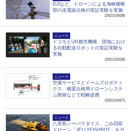
DJIなど、ドローンによる海峡横断
部の送電線点検の実証実験を実施
(2021/10/28)
ニュース
ドコモとUR都市機構、団地におけ
る自動配送ロボットの実証実験を
実施
(2021/10/28)
ニュース
空撮サービスとイームズロボティ
クス、橋梁点検用ドローンシステ
ム開発などで戦略提携
(2021/10/27)
ニュース
八景島シーパラダイス、ごみ回収
ドローン「JELLYFISHBOT」をガ