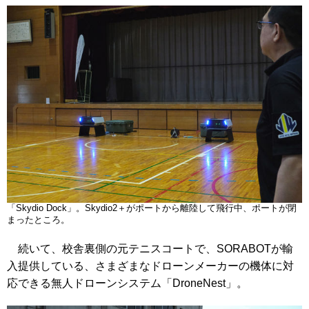
「Skydio Dock」。Skydio2＋がポートから離陸して飛行中、ポートが閉
まったところ。
続いて、校舎裏側の元テニスコートで、SORABOTが輸
入提供している、さまざまなドローンメーカーの機体に対
応できる無人ドローンシステム「DroneNest」。