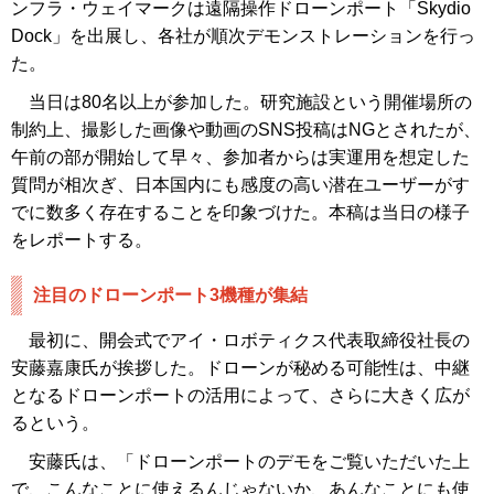
ンフラ・ウェイマークは遠隔操作ドローンポート「Skydio
Dock」を出展し、各社が順次デモンストレーションを行っ
た。
当日は80名以上が参加した。研究施設という開催場所の
制約上、撮影した画像や動画のSNS投稿はNGとされたが、
午前の部が開始して早々、参加者からは実運用を想定した
質問が相次ぎ、日本国内にも感度の高い潜在ユーザーがす
でに数多く存在することを印象づけた。本稿は当日の様子
をレポートする。
注目のドローンポート3機種が集結
最初に、開会式でアイ・ロボティクス代表取締役社長の
安藤嘉康氏が挨拶した。ドローンが秘める可能性は、中継
となるドローンポートの活用によって、さらに大きく広が
るという。
安藤氏は、「ドローンポートのデモをご覧いただいた上
で、こんなことに使えるんじゃないか、あんなことにも使