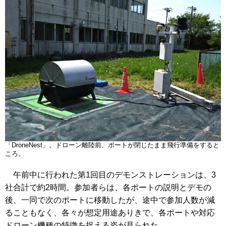
「DroneNest」。ドローン離陸前、ポートが閉じたまま飛行準備をすると
ころ。
午前中に行われた第1回目のデモンストレーションは、3
社合計で約2時間。参加者らは、各ポートの説明とデモの
後、一同で次のポートに移動したが、途中で参加人数が減
ることもなく、各々が想定用途ありきで、各ポートや対応
ドローン機種の特徴を捉える姿が見られた。