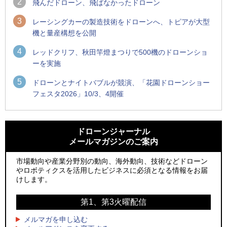
2
飛んだドローン、飛ばなかったドローン
3
レーシングカーの製造技術をドローンへ、トピアが大型
機と量産構想を公開
4
レッドクリフ、秋田竿燈まつりで500機のドローンショ
ーを実施
5
ドローンとナイトバブルが競演、「花園ドローンショー
フェスタ2026」10/3、4開催
1
1
防衛装備庁「迎撃ドローン早期取得プログラム」にテラドロ
ROBOZ、北名古屋市制20周年記念で「空飛ぶLEDスクリー
ーンが採択、国産機で量産調達を目指す
ン」とドローンショーによる新演出を実施
ドローンジャーナル
メールマガジンのご案内
2
2
飛んだドローン、飛ばなかったドローン
防衛装備庁「迎撃ドローン早期取得プログラム」にテラドロ
ーンが採択、国産機で量産調達を目指す
市場動向や産業分野別の動向、海外動向、技術などドローン
3
ドローンとナイトバブルが競演、「花園ドローンショーフェ
やロボティクスを活用したビジネスに必須となる情報をお届
3
スタ2026」10/3、4開催
サザンビーチちがさき花火大会で「復活の花火」打ち上げ、
けします。
キリンビールがライブ中継と連動した支援企画
4
水面から離着水できる「HOVERAir AQUA」を実機レビュー、
第1、第3火曜配信
4
水上アクティビティを自動追尾で撮影
ロボデックス、2時間超の飛行を目指す新型水素燃料電池ドロ
ーンを公開
メルマガを申し込む
5
レーシングカーの製造技術をドローンへ、トピアが大型機と