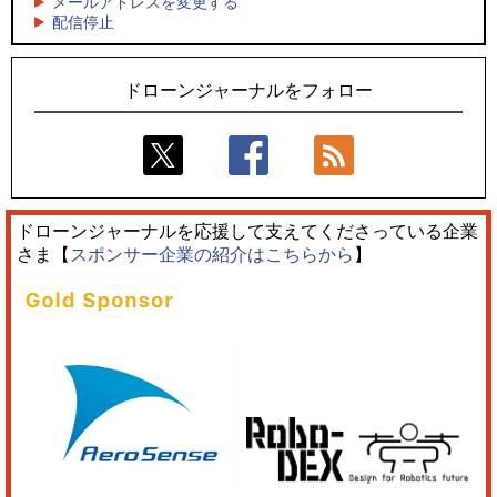
メールアドレスを変更する
5
5
配信停止
飛んだドローン、飛ばなかったドローン
ロボデックス、2時間超の飛行を目指す新型水素燃料電池ドロ
ーンを公開
ドローンジャーナルをフォロー
ドローンジャーナルを応援して支えてくださっている企業
さま【
スポンサー企業の紹介はこちらから
】