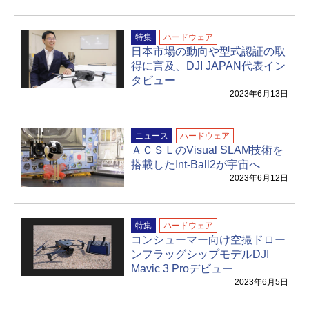
特集
ハードウェア
日本市場の動向や型式認証の取
得に言及、DJI JAPAN代表イン
タビュー
2023年6月13日
ニュース
ハードウェア
ＡＣＳＬのVisual SLAM技術を
搭載したInt-Ball2が宇宙へ
2023年6月12日
特集
ハードウェア
コンシューマー向け空撮ドロー
ンフラッグシップモデルDJI
Mavic 3 Proデビュー
2023年6月5日