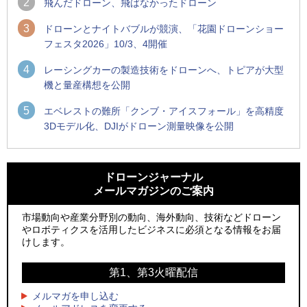
2
飛んだドローン、飛ばなかったドローン
3
ドローンとナイトバブルが競演、「花園ドローンショー
フェスタ2026」10/3、4開催
4
レーシングカーの製造技術をドローンへ、トピアが大型
機と量産構想を公開
5
エベレストの難所「クンブ・アイスフォール」を高精度
3Dモデル化、DJIがドローン測量映像を公開
1
1
ROBOZ、北名古屋市制20周年記念で「空飛ぶLEDスクリー
ROBOZ、北名古屋市制20周年記念で「空飛ぶLEDスクリー
ン」とドローンショーによる新演出を実施
ン」とドローンショーによる新演出を実施
ドローンジャーナル
メールマガジンのご案内
2
2
防衛装備庁「迎撃ドローン早期取得プログラム」にテラドロ
国産AUVを社会実装へ、スタートアップ「BlueArch株式会
ーンが採択、国産機で量産調達を目指す
社」設立
市場動向や産業分野別の動向、海外動向、技術などドローン
やロボティクスを活用したビジネスに必須となる情報をお届
3
3
レッドクリフ、足利花火大会で映画『スパイダーマン』や
防衛装備庁「迎撃ドローン早期取得プログラム」にテラドロ
けします。
「M!LK」とのコラボドローンショー8/1開催
ーンが採択、国産機で量産調達を目指す
第1、第3火曜配信
4
4
ドローンとナイトバブルが競演、「花園ドローンショーフェ
サザンビーチちがさき花火大会で「復活の花火」打ち上げ、
スタ2026」10/3、4開催
キリンビールがライブ中継と連動した支援企画
メルマガを申し込む