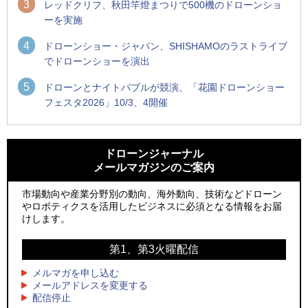
3
レッドクリフ、秋田竿燈まつりで500機のドローンショ
ーを実施
4
ドローンショー・ジャパン、SHISHAMOのラストライブ
でドローンショーを演出
5
ドローンとナイトバブルが競演、「花園ドローンショー
フェスタ2026」10/3、4開催
1
1
防衛装備庁「迎撃ドローン早期取得プログラム」にテラドロ
ROBOZ、北名古屋市制20周年記念で「空飛ぶLEDスクリー
ーンが採択、国産機で量産調達を目指す
ン」とドローンショーによる新演出を実施
ドローンジャーナル
メールマガジンのご案内
2
2
水面から離着水できる「HOVERAir AQUA」を実機レビュー、
防衛装備庁「迎撃ドローン早期取得プログラム」にテラドロ
水上アクティビティを自動追尾で撮影
ーンが採択、国産機で量産調達を目指す
市場動向や産業分野別の動向、海外動向、技術などドローン
やロボティクスを活用したビジネスに必須となる情報をお届
3
3
飛んだドローン、飛ばなかったドローン
水面から離着水できる「HOVERAir AQUA」を実機レビュー、
けします。
水上アクティビティを自動追尾で撮影
4
ドローンとナイトバブルが競演、「花園ドローンショーフェ
第1、第3火曜配信
4
スタ2026」10/3、4開催
サザンビーチちがさき花火大会で「復活の花火」打ち上げ、
キリンビールがライブ中継と連動した支援企画
メルマガを申し込む
5
レーシングカーの製造技術をドローンへ、トピアが大型機と
メールアドレスを変更する
5
配信停止
量産構想を公開
飛んだドローン、飛ばなかったドローン