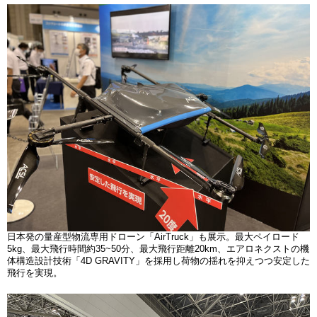
日本発の量産型物流専用ドローン「AirTruck」も展示。最大ペイロード
5kg、最大飛行時間約35~50分、最大飛行距離20km、エアロネクストの機
体構造設計技術「4D GRAVITY」を採用し荷物の揺れを抑えつつ安定した
飛行を実現。