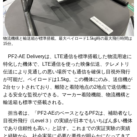
物流機構と輸送箱が標準搭載。最大ペイロード1.5kg時の最大飛行時間は
15分。
PF2-AE Deliveryは、LTE通信を標準搭載した物流用途に
特化した機体で、LTE通信を使った映像伝送、テレメトリ
伝送により見通しの悪い場所でも通信を確保し目視外飛行
が可能だ。ペイロードは1.5kg。この機体にのみ、送信機が
2台セットされており、離陸と着陸地点の2地点で送信機に
よる安全な監視ができる。マーカー着陸機能、物流機構と
輸送箱も標準で搭載される。
担当者は、「PF2-AEのベースとなるPF2は、補助者なし
目視外飛行（Level３）の実績が日本でもいちばん多い機体
であり信頼性も高い」と話す。これまでの実証実験の実績
と経験から、社会実装に必要な要件が明らかになってきて