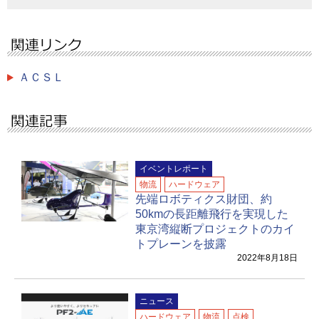
ＡＣＳＬ
イベントレポート
物流
ハードウェア
先端ロボティクス財団、約
50kmの長距離飛行を実現した
東京湾縦断プロジェクトのカイ
トプレーンを披露
2022年8月18日
ニュース
ハードウェア
物流
点検