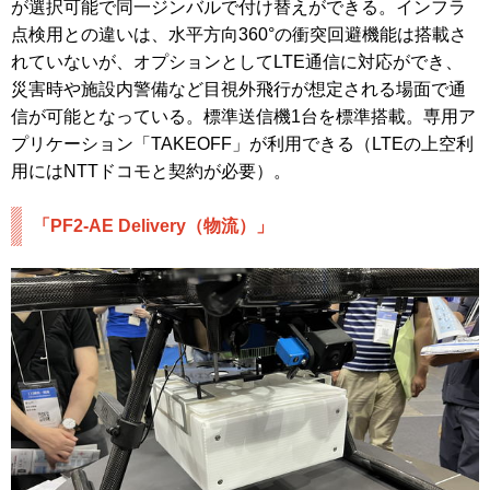
が選択可能で同一ジンバルで付け替えができる。インフラ
点検用との違いは、水平方向360°の衝突回避機能は搭載さ
れていないが、オプションとしてLTE通信に対応ができ、
災害時や施設内警備など目視外飛行が想定される場面で通
信が可能となっている。標準送信機1台を標準搭載。専用ア
プリケーション「TAKEOFF」が利用できる（LTEの上空利
用にはNTTドコモと契約が必要）。
「PF2-AE Delivery（物流）」