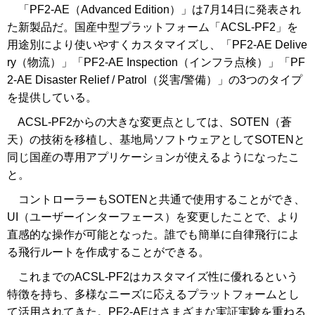
「PF2-AE（Advanced Edition）」は7月14日に発表され
た新製品だ。国産中型プラットフォーム「ACSL-PF2」を
用途別により使いやすくカスタマイズし、「PF2-AE Delive
ry（物流）」「PF2-AE Inspection（インフラ点検）」「PF
2-AE Disaster Relief / Patrol（災害/警備）」の3つのタイプ
を提供している。
ACSL-PF2からの大きな変更点としては、SOTEN（蒼
天）の技術を移植し、基地局ソフトウェアとしてSOTENと
同じ国産の専用アプリケーションが使えるようになったこ
と。
コントローラーもSOTENと共通で使用することができ、
UI（ユーザーインターフェース）を変更したことで、より
直感的な操作が可能となった。誰でも簡単に自律飛行によ
る飛行ルートを作成することができる。
これまでのACSL-PF2はカスタマイズ性に優れるという
特徴を持ち、多様なニーズに応えるプラットフォームとし
て活用されてきた。PF2-AEはさまざまな実証実験を重ねる