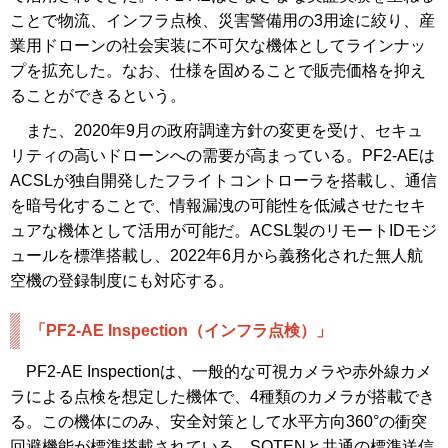
ことで物流、インフラ点検、災害警備用の3用途に絞り、産
業用ドローンの社会実装に不可欠な機体としてラインナッ
プを拡充した。なお、仕様を固めることで販売価格を抑え
ることができるという。
また、2020年9月の政府調達方針の変更を受け、セキュ
リティの高いドローンへの需要が高まっている。PF2-AEは
ACSLが独自開発したフライトコントローラを搭載し、通信
を暗号化することで、情報漏洩の可能性を低減させたセキ
ュアな機体として活用が可能だ。ACSL製のリモートIDモジ
ュールを標準搭載し、2022年6月から義務化された無人航
空機の登録制度にも対応する。
「PF2-AE Inspection（インフラ点検）」
PF2-AE Inspectionは、一般的な可視カメラや赤外線カメ
ラによる点検を想定した機体で、4種類のカメラが搭載でき
る。この機体にのみ、安全対策として水平方向360°の衝突
回避機能が標準搭載されている。SOTENと共通の標準送信