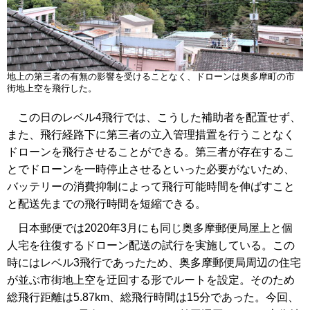
地上の第三者の有無の影響を受けることなく、ドローンは奥多摩町の市
街地上空を飛行した。
この日のレベル4飛行では、こうした補助者を配置せず、
また、飛行経路下に第三者の立入管理措置を行うことなく
ドローンを飛行させることができる。第三者が存在するこ
とでドローンを一時停止させるといった必要がないため、
バッテリーの消費抑制によって飛行可能時間を伸ばすこと
と配送先までの飛行時間を短縮できる。
日本郵便では2020年3月にも同じ奥多摩郵便局屋上と個
人宅を往復するドローン配送の試行を実施している。この
時にはレベル3飛行であったため、奥多摩郵便局周辺の住宅
が並ぶ市街地上空を迂回する形でルートを設定。そのため
総飛行距離は5.87km、総飛行時間は15分であった。今回、