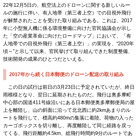
22年12月5日の、航空法上のドローンに関する新しいルー
ルの施行に伴い、有人地帯（第三者上空）での目視外飛行
が解禁されたことを受けた取り組みである。これは、2017
年に小型無人機に係る環境整備に向けた官民協議会が示し
た「空の産業革命に向けたロードマップ」において、「有
人地帯での目視外飛行（第三者上空）」の実現を、“2020年
頃～”と示して以来、官民挙げて取り組んできた制度整備、
技術開発の成果のひとつだといえる。
2017年から続く日本郵便のドローン配送の取り組み
この日の試行は前日の3月23日に予定されていたが、終日
雨模様となり、翌日に延期されたものだ。飛行は奥多摩町
中心部の国道411号線沿いにある日本郵便奥多摩郵便局の屋
上を離陸し、山の斜面に沿って北北西に約2kmあまりのル
ートを飛行して、標高約480mの集落に着陸。荷物の入った
カーゴボックスを切り離し、再度離陸して同じ経路を戻っ
てくる、飛行距離約4.5km、総飛行時間約9分のルートであ