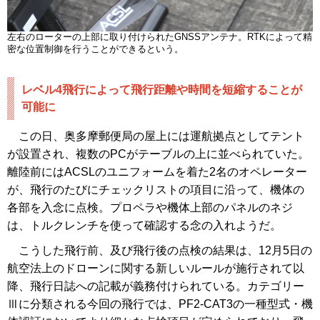
左右のローターの上部に取り付けられたGNSSアンテナ。RTKによって精
密な位置制御を行うことができるという。
レベル4飛行によって飛行距離や時間を短縮することが
可能に
この日、奥多摩郵便局の屋上には運航拠点としてテント
が設置され、複数のPCがテーブルの上に並べられていた。
離陸前にはACSLのユニフォームを着た2名のオペレーター
が、飛行のたびにチェックリストの項目に沿って、機体の
各部を入念に点検。プロペラや機体上部のパネルのネジ
は、トルクレンチを使って確認する念の入れようだ。
こうした飛行前、及び飛行後の点検の結果は、12月5日の
航空法上のドローンに関する新しいルールが施行されて以
降、飛行日誌への記載が義務付けられている。カテゴリー
Ⅲに分類される今回の飛行では、PF2-CAT3の一種型式・機