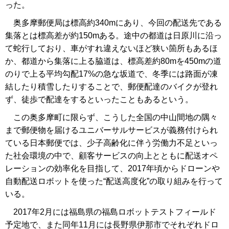
った。
奥多摩郵便局は標高約340mにあり、今回の配送先である
集落とは標高差が約150mある。途中の都道は日原川に沿っ
て蛇行しており、車がすれ違えないほど狭い箇所もあるほ
か、都道から集落に上る脇道は、標高差約80mを450mの道
のりで上る平均勾配17%の急な坂道で、冬季には路面が凍
結したり積雪したりすることで、郵便配達のバイクが登れ
ず、徒歩で配達をするといったこともあるという。
この奥多摩町に限らず、こうした全国の中山間地の隅々
まで郵便物を届けるユニバーサルサービスが義務付けられ
ている日本郵便では、少子高齢化に伴う労働力不足といっ
た社会環境の中で、顧客サービスの向上とともに配送オペ
レーションの効率化を目指して、2017年頃からドローンや
自動配送ロボットを使った“配送高度化”の取り組みを行って
いる。
2017年2月には福島県の福島ロボットテストフィールド
予定地で、また同年11月には長野県伊那市でそれぞれドロ