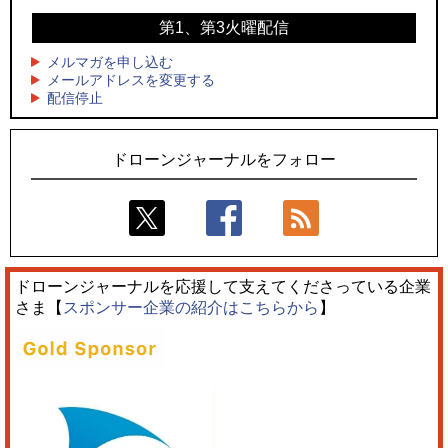
第1、第3火曜配信
4
4
ドローンとナイトバブルが競演、「花園ドローンショーフェ
サザンビーチちがさき花火大会で「復活の花火」打ち上げ、
スタ2026」10/3、4開催
キリンビールがライブ中継と連動した支援企画
メルマガを申し込む
メールアドレスを変更する
5
5
配信停止
飛んだドローン、飛ばなかったドローン
ロボデックス、2時間超の飛行を目指す新型水素燃料電池ドロ
ーンを公開
ドローンジャーナルをフォロー
ドローンジャーナルを応援して支えてくださっている企業
さま【
スポンサー企業の紹介はこちらから
】