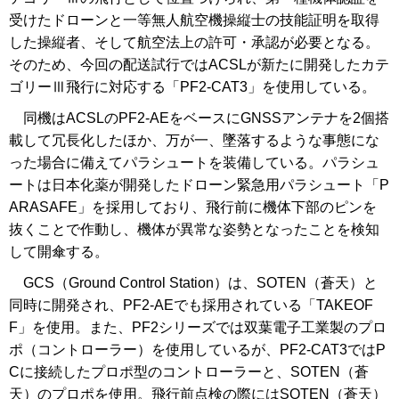
受けたドローンと一等無人航空機操縦士の技能証明を取得
した操縦者、そして航空法上の許可・承認が必要となる。
そのため、今回の配送試行ではACSLが新たに開発したカテ
ゴリーⅢ飛行に対応する「PF2-CAT3」を使用している。
同機はACSLのPF2-AEをベースにGNSSアンテナを2個搭
載して冗長化したほか、万が一、墜落するような事態にな
った場合に備えてパラシュートを装備している。パラシュ
ートは日本化薬が開発したドローン緊急用パラシュート「P
ARASAFE」を採用しており、飛行前に機体下部のピンを
抜くことで作動し、機体が異常な姿勢となったことを検知
して開傘する。
GCS（Ground Control Station）は、SOTEN（蒼天）と
同時に開発され、PF2-AEでも採用されている「TAKEOF
F」を使用。また、PF2シリーズでは双葉電子工業製のプロ
ポ（コントローラー）を使用しているが、PF2-CAT3ではP
Cに接続したプロポ型のコントローラーと、SOTEN（蒼
天）のプロポを使用。飛行前点検の際にはSOTEN（蒼天）