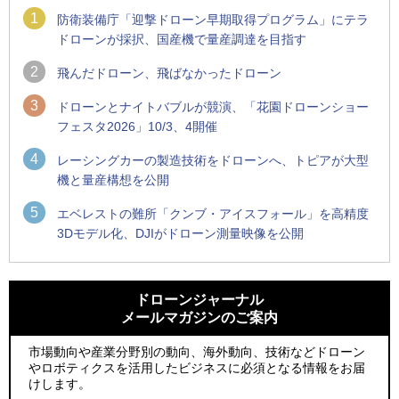
1
防衛装備庁「迎撃ドローン早期取得プログラム」にテラ
ドローンが採択、国産機で量産調達を目指す
2
飛んだドローン、飛ばなかったドローン
3
ドローンとナイトバブルが競演、「花園ドローンショー
フェスタ2026」10/3、4開催
4
レーシングカーの製造技術をドローンへ、トピアが大型
機と量産構想を公開
5
エベレストの難所「クンブ・アイスフォール」を高精度
3Dモデル化、DJIがドローン測量映像を公開
1
1
ROBOZ、北名古屋市制20周年記念で「空飛ぶLEDスクリー
ROBOZ、北名古屋市制20周年記念で「空飛ぶLEDスクリー
ン」とドローンショーによる新演出を実施
ン」とドローンショーによる新演出を実施
ドローンジャーナル
メールマガジンのご案内
2
2
防衛装備庁「迎撃ドローン早期取得プログラム」にテラドロ
国産AUVを社会実装へ、スタートアップ「BlueArch株式会
ーンが採択、国産機で量産調達を目指す
社」設立
市場動向や産業分野別の動向、海外動向、技術などドローン
やロボティクスを活用したビジネスに必須となる情報をお届
3
3
レッドクリフ、足利花火大会で映画『スパイダーマン』や
防衛装備庁「迎撃ドローン早期取得プログラム」にテラドロ
けします。
「M!LK」とのコラボドローンショー8/1開催
ーンが採択、国産機で量産調達を目指す