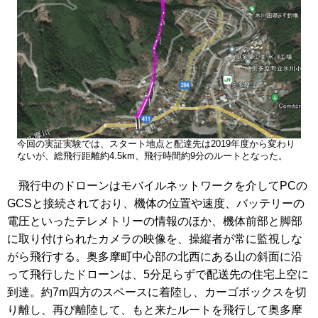
今回の実証実験では、スタート地点と配達先は2019年度から変わり
ないが、総飛行距離約4.5km、飛行時間約9分のルートとなった。
飛行中のドローンはモバイルネットワークを介してPCの
GCSと接続されており、機体の位置や速度、バッテリーの
電圧といったテレメトリーの情報のほか、機体前部と脚部
に取り付けられたカメラの映像を、操縦者が常に監視しな
がら飛行する。奥多摩町中心部の北西にある山の斜面に沿
って飛行したドローンは、5分足らずで配送先の住宅上空に
到達。約7m四方のスペースに着陸し、カーゴボックスを切
り離し、再び離陸して、もと来たルートを飛行して奥多摩