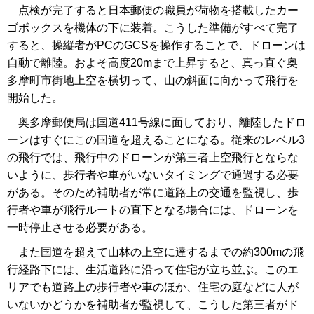
点検が完了すると日本郵便の職員が荷物を搭載したカー
ゴボックスを機体の下に装着。こうした準備がすべて完了
すると、操縦者がPCのGCSを操作することで、ドローンは
自動で離陸。およそ高度20mまで上昇すると、真っ直ぐ奥
多摩町市街地上空を横切って、山の斜面に向かって飛行を
開始した。
奥多摩郵便局は国道411号線に面しており、離陸したドロ
ーンはすぐにこの国道を超えることになる。従来のレベル3
の飛行では、飛行中のドローンが第三者上空飛行とならな
いように、歩行者や車がいないタイミングで通過する必要
がある。そのため補助者が常に道路上の交通を監視し、歩
行者や車が飛行ルートの直下となる場合には、ドローンを
一時停止させる必要がある。
また国道を超えて山林の上空に達するまでの約300mの飛
行経路下には、生活道路に沿って住宅が立ち並ぶ。このエ
リアでも道路上の歩行者や車のほか、住宅の庭などに人が
いないかどうかを補助者が監視して、こうした第三者がド