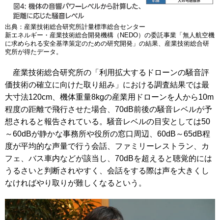
出典：産業技術総合研究所計量標準総合センター
新エネルギー・産業技術総合開発機構（NEDO）の委託事業「無人航空機
に求められる安全基準策定のための研究開発」の結果、産業技術総合研
究所が得たデータ。
産業技術総合研究所の「利用拡大するドローンの騒音評
価技術の確立に向けた取り組み」における調査結果では最
大寸法120cm、機体重量8kgの産業用ドローンを人から10m
程度の距離で飛行させた場合、70dB前後の騒音レベルが予
想されると報告されている。騒音レベルの目安としては50
～60dBが静かな事務所や役所の窓口周辺、60dB～65dB程
度が平均的な声量で行う会話、ファミリーレストラン、カ
フェ、バス車内などが該当し、70dBを超えると聴覚的には
うるさいと判断されやすく、会話をする際は声を大きくし
なければやり取りが難しくなるという。