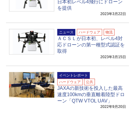
日本初レベル4飛行にドローン
を提供
2023年3月22日
ニュース
ハードウェア
物流
ＡＣＳＬが日本初、レベル4対
応ドローンの第一種型式認証を
取得
2023年3月15日
イベントレポート
ハードウェア
公共
JAXAの新技術を投入した最高
速度100kmの垂直離着陸型ドロ
ーン「QTW VTOL UAV」
2022年9月20日