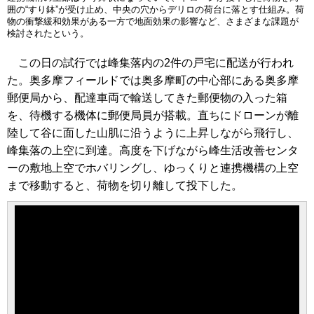
囲の“すり鉢”が受け止め、中央の穴からデリロの荷台に落とす仕組み。荷
物の衝撃緩和効果がある一方で地面効果の影響など、さまざまな課題が
検討されたという。
この日の試行では峰集落内の2件の戸宅に配送が行われ
た。奥多摩フィールドでは奥多摩町の中心部にある奥多摩
郵便局から、配達車両で輸送してきた郵便物の入った箱
を、待機する機体に郵便局員が搭載。直ちにドローンが離
陸して谷に面した山肌に沿うように上昇しながら飛行し、
峰集落の上空に到達。高度を下げながら峰生活改善センタ
ーの敷地上空でホバリングし、ゆっくりと連携機構の上空
まで移動すると、荷物を切り離して投下した。