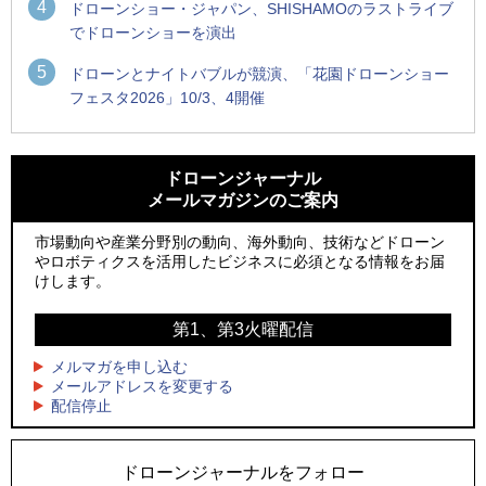
4
ドローンショー・ジャパン、SHISHAMOのラストライブ
でドローンショーを演出
5
ドローンとナイトバブルが競演、「花園ドローンショー
フェスタ2026」10/3、4開催
1
1
防衛装備庁「迎撃ドローン早期取得プログラム」にテラドロ
ROBOZ、北名古屋市制20周年記念で「空飛ぶLEDスクリー
ーンが採択、国産機で量産調達を目指す
ン」とドローンショーによる新演出を実施
ドローンジャーナル
メールマガジンのご案内
2
2
水面から離着水できる「HOVERAir AQUA」を実機レビュー、
防衛装備庁「迎撃ドローン早期取得プログラム」にテラドロ
水上アクティビティを自動追尾で撮影
ーンが採択、国産機で量産調達を目指す
市場動向や産業分野別の動向、海外動向、技術などドローン
やロボティクスを活用したビジネスに必須となる情報をお届
3
3
飛んだドローン、飛ばなかったドローン
水面から離着水できる「HOVERAir AQUA」を実機レビュー、
けします。
水上アクティビティを自動追尾で撮影
4
ドローンとナイトバブルが競演、「花園ドローンショーフェ
第1、第3火曜配信
4
スタ2026」10/3、4開催
サザンビーチちがさき花火大会で「復活の花火」打ち上げ、
キリンビールがライブ中継と連動した支援企画
メルマガを申し込む
5
レーシングカーの製造技術をドローンへ、トピアが大型機と
メールアドレスを変更する
5
配信停止
量産構想を公開
飛んだドローン、飛ばなかったドローン
ドローンジャーナルをフォロー