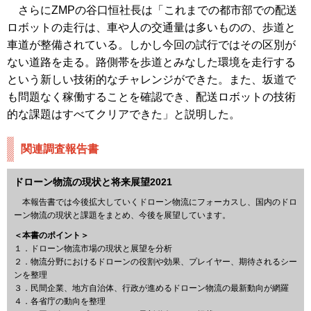
さらにZMPの谷口恒社長は「これまでの都市部での配送
ロボットの走行は、車や人の交通量は多いものの、歩道と
車道が整備されている。しかし今回の試行ではその区別が
ない道路を走る。路側帯を歩道とみなした環境を走行する
という新しい技術的なチャレンジができた。また、坂道で
も問題なく稼働することを確認でき、配送ロボットの技術
的な課題はすべてクリアできた」と説明した。
関連調査報告書
ドローン物流の現状と将来展望2021
本報告書では今後拡大していくドローン物流にフォーカスし、国内のドロ
ーン物流の現状と課題をまとめ、今後を展望しています。
＜本書のポイント＞
１．ドローン物流市場の現状と展望を分析
２．物流分野におけるドローンの役割や効果、プレイヤー、期待されるシー
ンを整理
３．民間企業、地方自治体、行政が進めるドローン物流の最新動向が網羅
４．各省庁の動向を整理