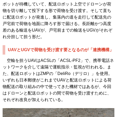
ボットが待機していて、配送ロボット上空でドローンが荷
物を切り離して投下する形で荷物を受け渡す。そして直ち
に配送ロボットが発進し、集落内の道を走行して配送先の
戸宅前で荷物を地面に降ろす形で届ける。長距離かつ高度
差のある輸送をUAVが、戸宅前までの輸送をUGVがそれぞ
れ分担して担う形だ。
UAVとUGVで荷物を受け渡す要となるのが「連携機構」
空輸を担うUAVはACSLの「ACSL-PF2」で、携帯電話ネ
ットワークを介して遠隔で運航指示・監視が行われる。ま
た、配送ロボットはZMPの「DeliRo（デリロ）」を使用。
いずれも日本郵便がこれまでUAVと配送ロボットによる荷
物配送の取り組みの中で使ってきた機材ではあるが、今回
はドローンと配送ロボットの間で荷物を受け渡すために、
それぞれ改良が加えられている。