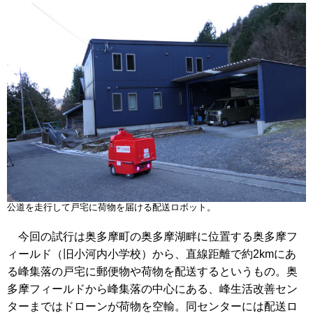
公道を走行して戸宅に荷物を届ける配送ロボット。
今回の試行は奥多摩町の奥多摩湖畔に位置する奥多摩フ
ィールド（旧小河内小学校）から、直線距離で約2kmにあ
る峰集落の戸宅に郵便物や荷物を配送するというもの。奥
多摩フィールドから峰集落の中心にある、峰生活改善セン
ターまではドローンが荷物を空輸。同センターには配送ロ