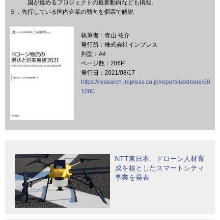
国が進めるプロジェクトの最新動向なども掲載。
５．先行している国内企業の動向を個票で解説
執筆者：青山 祐介
発行所：株式会社インプレス
判型：A4
ページ数：206P
発行日：2021/08/17
https://research.impress.co.jp/report/list/drone/50
1080
NTT東日本、ドローン人材育
成を核としたスマートシティ
事業を発表