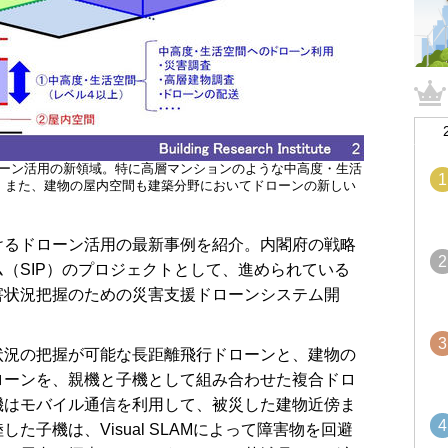
ーン活用の新領域。特に高層マンションのような中高度・生活
1
。また、建物の屋内空間も建築分野においてドローンの新しい
るドローン活用の最新事例を紹介。内閣府の戦略
2
（SIP）のプロジェクトとして、進められている
害状況把握のための災害支援ドローンシステム開
。
3
況の把握が可能な長距離飛行ドローンと、建物の
ローンを、親機と子機として組み合わせた複合ドロ
機はモバイル通信を利用して、被災した建物近傍ま
4
た子機は、Visual SLAMによって障害物を回避