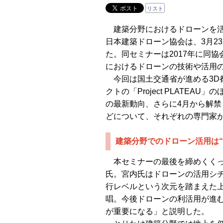
リスト
建築分野におけるドローンを活
日本建築ドローン協会は、3月2
た。同セミナーは2017年に同
におけるドローンの技術や活用
今回は国土交通省が進める3D
クトの「Project PLATE
の最新動向、さらに4月から解
どについて、それぞれの専門家
建築分野でのドローン活用は“
本セミナーの最後を締めくくっ
氏。宮内氏はドローンの活用シチ
行レベルという次元を踏まえた
唱。今後ドローンの利活用が進
が重要になる」と説明した。