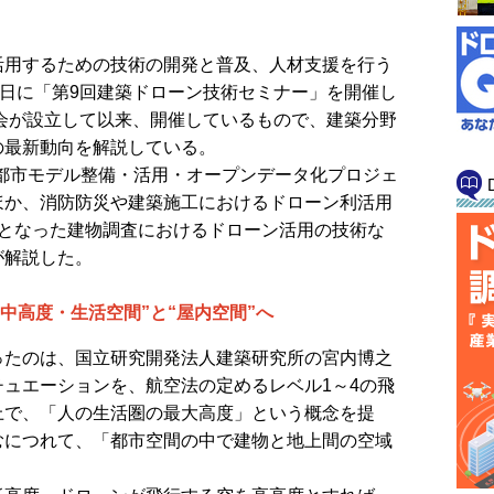
用するための技術の開発と普及、人材支援を行う
3日に「第9回建築ドローン技術セミナー」を開催し
協会が設立して以来、開催しているもので、建築分野
の最新動向を解説している。
都市モデル整備・活用・オープンデータ化プロジェ
AU」のほか、消防防災や建築施工におけるドローン利活用
禁となった建物調査におけるドローン活用の技術な
が解説した。
中高度・生活空間”と“屋内空間”へ
たのは、国立研究開発法人建築研究所の宮内博之
ュエーションを、航空法の定めるレベル1～4の飛
上で、「人の生活圏の最大高度」という概念を提
むにつれて、「都市空間の中で建物と地上間の空域