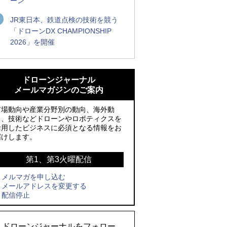
ーン
JR東日本、鉄道点検の技術を競う
「ドローンDX CHAMPIONSHIP
2026」を開催
ROBOZ、北名古屋市制20周年記念で「空
ROBOZ、北名古屋市制20周年記念で「空
飛ぶLEDスクリーン」とドローンショー
飛ぶLEDスクリーン」とドローンショー
ドローンジャーナル
による新演出を実施
による新演出を実施
メールマガジンのご案内
防衛装備庁「迎撃ドローン早期取得プロ
国産AUVを社会実装へ、スタートアップ
市場動向や産業分野別の動向、海外動
グラム」にテラドローンが採択、国産機
「BlueArch株式会社」設立
向、技術などドローンやロボティクスを
活用したビジネスに必須となる情報をお
で量産調達を目指す
防衛装備庁「迎撃ドローン早期取得プロ
届けします。
レッドクリフ、足利花火大会で映画『ス
グラム」にテラドローンが採択、国産機
パイダーマン』や「M!LK」とのコラボド
で量産調達を目指す
第1、第3火曜配信
ローンショー8/1開催
メルマガを申し込む
サザンビーチちがさき花火大会で「復活
メールアドレスを変更する
ドローンとナイトバブルが競演、「花園
の花火」打ち上げ、キリンビールがライ
配信停止
ドローンショーフェスタ2026」10/3、4
ブ中継と連動した支援企画
開催
ロボデックス、2時間超の飛行を目指す新
ドローンジャーナルをフォロー