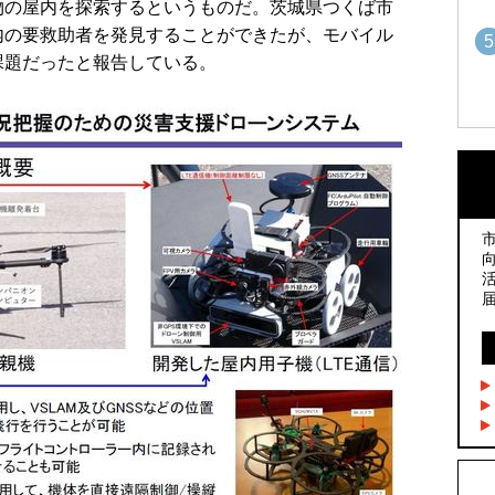
物の屋内を探索するというものだ。茨城県つくば市
内の要救助者を発見することができたが、モバイル
5
課題だったと報告している。
1
1
2
2
3
3
4
4
5