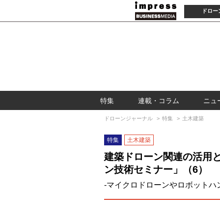
ドロー
特集
連載・コラム
ニュ
ドローンジャーナル
特集
土木建築
特集
土木建築
建築ドローン関連の活用
ン技術セミナー」（6）
-マイクロドローンやロボットハン