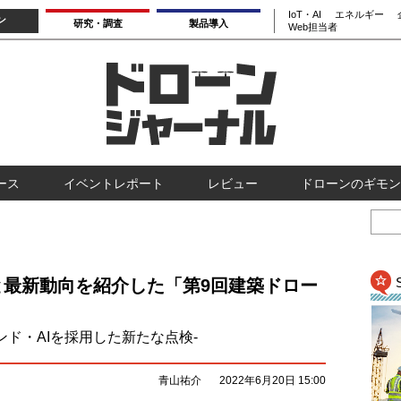
IoT・AI
エネルギー
ン
研究・調査
製品導入
Web担当者
ース
イベントレポート
レビュー
ドローンのギモン
と最新動向を紹介した「第9回建築ドロー
ド・AIを採用した新たな点検-
青山祐介
2022年6月20日 15:00