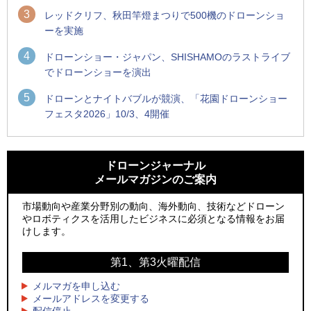
3
レッドクリフ、秋田竿燈まつりで500機のドローンショ
ーを実施
4
ドローンショー・ジャパン、SHISHAMOのラストライブ
でドローンショーを演出
5
ドローンとナイトバブルが競演、「花園ドローンショー
フェスタ2026」10/3、4開催
1
1
防衛装備庁「迎撃ドローン早期取得プログラム」にテラドロ
ROBOZ、北名古屋市制20周年記念で「空飛ぶLEDスクリー
ーンが採択、国産機で量産調達を目指す
ン」とドローンショーによる新演出を実施
ドローンジャーナル
メールマガジンのご案内
2
2
水面から離着水できる「HOVERAir AQUA」を実機レビュー、
防衛装備庁「迎撃ドローン早期取得プログラム」にテラドロ
水上アクティビティを自動追尾で撮影
ーンが採択、国産機で量産調達を目指す
市場動向や産業分野別の動向、海外動向、技術などドローン
やロボティクスを活用したビジネスに必須となる情報をお届
3
3
飛んだドローン、飛ばなかったドローン
水面から離着水できる「HOVERAir AQUA」を実機レビュー、
けします。
水上アクティビティを自動追尾で撮影
4
ドローンとナイトバブルが競演、「花園ドローンショーフェ
第1、第3火曜配信
4
スタ2026」10/3、4開催
サザンビーチちがさき花火大会で「復活の花火」打ち上げ、
キリンビールがライブ中継と連動した支援企画
メルマガを申し込む
5
レーシングカーの製造技術をドローンへ、トピアが大型機と
メールアドレスを変更する
5
配信停止
量産構想を公開
飛んだドローン、飛ばなかったドローン