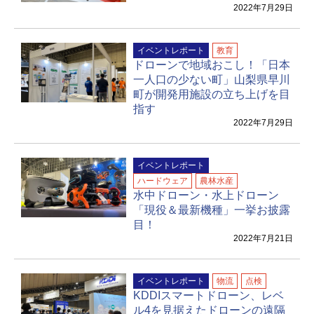
2022年7月29日
イベントレポート
教育
ドローンで地域おこし！「日本
一人口の少ない町」山梨県早川
町が開発用施設の立ち上げを目
指す
2022年7月29日
イベントレポート
ハードウェア
農林水産
水中ドローン・水上ドローン
「現役＆最新機種」一挙お披露
目！
2022年7月21日
イベントレポート
物流
点検
KDDIスマートドローン、レベ
ル4を見据えたドローンの遠隔