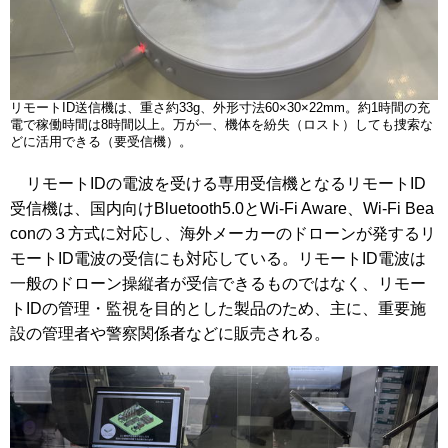
リモートID送信機は、重さ約33g、外形寸法60×30×22mm。約1時間の充
電で稼働時間は8時間以上。万が一、機体を紛失（ロスト）しても捜索な
どに活用できる（要受信機）。
リモートIDの電波を受ける専用受信機となるリモートID
受信機は、国内向けBluetooth5.0とWi-Fi Aware、Wi-Fi Bea
conの３方式に対応し、海外メーカーのドローンが発するリ
モートID電波の受信にも対応している。リモートID電波は
一般のドローン操縦者が受信できるものではなく、リモー
トIDの管理・監視を目的とした製品のため、主に、重要施
設の管理者や警察関係者などに販売される。