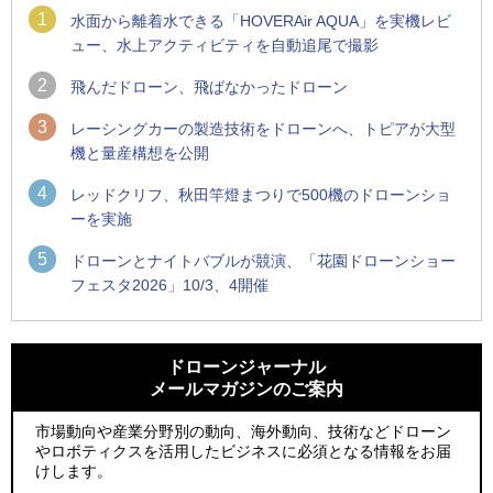
1
水面から離着水できる「HOVERAir AQUA」を実機レビ
ュー、水上アクティビティを自動追尾で撮影
2
飛んだドローン、飛ばなかったドローン
3
レーシングカーの製造技術をドローンへ、トピアが大型
機と量産構想を公開
4
レッドクリフ、秋田竿燈まつりで500機のドローンショ
ーを実施
5
ドローンとナイトバブルが競演、「花園ドローンショー
フェスタ2026」10/3、4開催
1
1
防衛装備庁「迎撃ドローン早期取得プログラム」にテラドロ
ROBOZ、北名古屋市制20周年記念で「空飛ぶLEDスクリー
ーンが採択、国産機で量産調達を目指す
ン」とドローンショーによる新演出を実施
ドローンジャーナル
メールマガジンのご案内
2
2
飛んだドローン、飛ばなかったドローン
防衛装備庁「迎撃ドローン早期取得プログラム」にテラドロ
ーンが採択、国産機で量産調達を目指す
市場動向や産業分野別の動向、海外動向、技術などドローン
3
ドローンとナイトバブルが競演、「花園ドローンショーフェ
やロボティクスを活用したビジネスに必須となる情報をお届
3
スタ2026」10/3、4開催
サザンビーチちがさき花火大会で「復活の花火」打ち上げ、
けします。
キリンビールがライブ中継と連動した支援企画