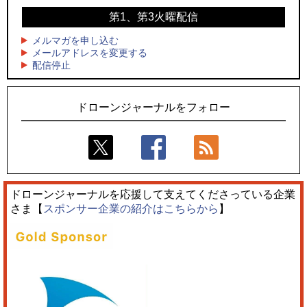
4
水面から離着水できる「HOVERAir AQUA」を実機レビュー、
第1、第3火曜配信
4
水上アクティビティを自動追尾で撮影
ロボデックス、2時間超の飛行を目指す新型水素燃料電池ドロ
ーンを公開
メルマガを申し込む
5
レーシングカーの製造技術をドローンへ、トピアが大型機と
メールアドレスを変更する
5
配信停止
量産構想を公開
防衛だけではない、測量から屋内点検まで展開するテラドロ
ーンのソリューション
ドローンジャーナルをフォロー
ドローンジャーナルを応援して支えてくださっている企業
さま【
スポンサー企業の紹介はこちらから
】