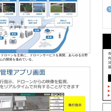
5
1
1
2
2
ートドローンを主体に、ドローンサービスを展開。あらゆる分野
ムの開発を進めている。
3
3
4
4
5