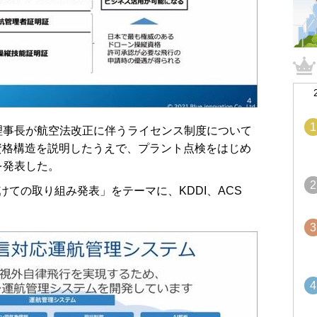
1
事⻑が航空法改正に伴うライセンス制度について
る資格構造を説明したうえで、プラント点検をはじめ
を発表した。
2
ての取り組み発表」をテーマに、KDDI、ACS
3
4