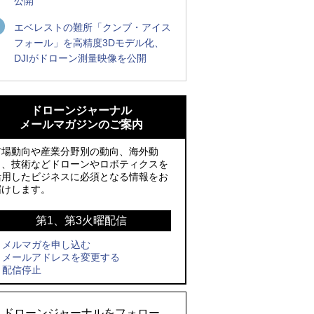
公開
エベレストの難所「クンブ・アイス
フォール」を高精度3Dモデル化、
DJIがドローン測量映像を公開
ROBOZ、北名古屋市制20周年記念で「空
ROBOZ、北名古屋市制20周年記念で「空
飛ぶLEDスクリーン」とドローンショー
飛ぶLEDスクリーン」とドローンショー
ドローンジャーナル
による新演出を実施
による新演出を実施
メールマガジンのご案内
防衛装備庁「迎撃ドローン早期取得プロ
国産AUVを社会実装へ、スタートアップ
市場動向や産業分野別の動向、海外動
グラム」にテラドローンが採択、国産機
「BlueArch株式会社」設立
向、技術などドローンやロボティクスを
活用したビジネスに必須となる情報をお
で量産調達を目指す
防衛装備庁「迎撃ドローン早期取得プロ
届けします。
レッドクリフ、足利花火大会で映画『ス
グラム」にテラドローンが採択、国産機
パイダーマン』や「M!LK」とのコラボド
で量産調達を目指す
第1、第3火曜配信
ローンショー8/1開催
メルマガを申し込む
サザンビーチちがさき花火大会で「復活
メールアドレスを変更する
ドローンとナイトバブルが競演、「花園
の花火」打ち上げ、キリンビールがライ
配信停止
ドローンショーフェスタ2026」10/3、4
ブ中継と連動した支援企画
開催
ロボデックス、2時間超の飛行を目指す新
ドローンジャーナルをフォロー