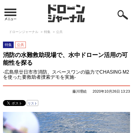
ドローンジャーナル
特集
公共
特集
公共
消防の水難救助現場で、水中ドローン活用の可
能性を探る
-広島県廿日市市消防、スペースワンの協力でCHASING M2
を使った要救助者捜索デモを実施-
藤川理絵
2020年10月26日 13:23
リスト