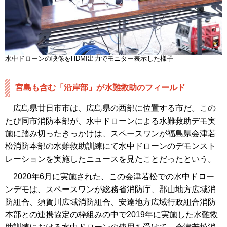
水中ドローンの映像をHDMI出力でモニター表示した様子
宮島も含む「沿岸部」が水難救助のフィールド
広島県廿日市市は、広島県の西部に位置する市だ。この
たび同市消防本部が、水中ドローンによる水難救助デモ実
施に踏み切ったきっかけは、スペースワンが福島県会津若
松消防本部の水難救助訓練にて水中ドローンのデモンスト
レーションを実施したニュースを見たことだったという。
2020年6月に実施された、この会津若松での水中ドロー
ンデモは、スペースワンが総務省消防庁、郡山地方広域消
防組合、須賀川広域消防組合、安達地方広域行政組合消防
本部との連携協定の枠組みの中で2019年に実施した水難救