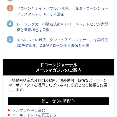
3
ドローンとナイトバブルが競演、「花園ドローンショー
フェスタ2026」10/3、4開催
4
レーシングカーの製造技術をドローンへ、トピアが大型
機と量産構想を公開
5
エベレストの難所「クンブ・アイスフォール」を高精度
3Dモデル化、DJIがドローン測量映像を公開
1
1
ROBOZ、北名古屋市制20周年記念で「空飛ぶLEDスクリー
ROBOZ、北名古屋市制20周年記念で「空飛ぶLEDスクリー
ン」とドローンショーによる新演出を実施
ン」とドローンショーによる新演出を実施
ドローンジャーナル
メールマガジンのご案内
2
2
防衛装備庁「迎撃ドローン早期取得プログラム」にテラドロ
国産AUVを社会実装へ、スタートアップ「BlueArch株式会
ーンが採択、国産機で量産調達を目指す
社」設立
市場動向や産業分野別の動向、海外動向、技術などドローン
やロボティクスを活用したビジネスに必須となる情報をお届
3
3
レッドクリフ、足利花火大会で映画『スパイダーマン』や
防衛装備庁「迎撃ドローン早期取得プログラム」にテラドロ
けします。
「M!LK」とのコラボドローンショー8/1開催
ーンが採択、国産機で量産調達を目指す
第1、第3火曜配信
4
4
ドローンとナイトバブルが競演、「花園ドローンショーフェ
サザンビーチちがさき花火大会で「復活の花火」打ち上げ、
スタ2026」10/3、4開催
キリンビールがライブ中継と連動した支援企画
メルマガを申し込む
メールアドレスを変更する