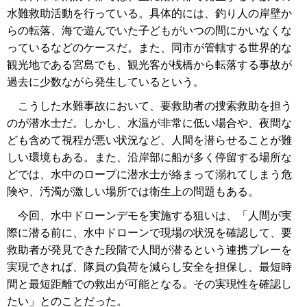
水難救助活動を行っている。具体的には、釣り人の岸壁か
らの転落、海で遊んでいた子どもがいつの間にかいなくな
っているなどのケースだ。また、同市が管轄する世界的な
観光地である宮島でも、観光客が桟橋から転落する事故が
過去に少数ながら発生しているという。
こうした水難事故において、要救助者の捜索救助を担う
のが潜水士だ。しかし、水温が非常に低い場合や、夜間な
ども含めて視程が悪い状況など、人間を潜らせることが難
しい環境もある。また、沿岸部に船が多く停留する場所な
どでは、水中のロープに潜水士が絡まって溺れてしまう危
険や、汚濁が激しい場所では衛生上の問題もある。
今回、水中ドローンデモを実施する狙いは、「人間が実
際に潜る前に、水中ドローンで現場の状況を確認して、要
救助者が発見できた段階で人間が潜るという連携プレーを
実現できれば、隊員の負荷を減らし安全を担保し、最短時
間と最短距離での救出が可能となる。その実現性を確認し
たい」とのことだった。