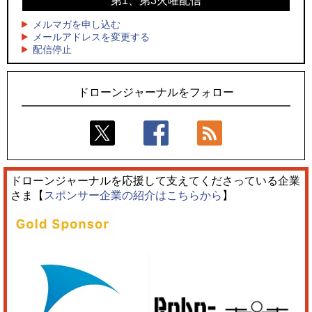
第1、第3火曜配信
4
4
ドローンとナイトバブルが競演、「花園ドローンショーフェ
サザンビーチちがさき花火大会で「復活の花火」打ち上げ、
スタ2026」10/3、4開催
キリンビールがライブ中継と連動した支援企画
メルマガを申し込む
メールアドレスを変更する
5
5
配信停止
飛んだドローン、飛ばなかったドローン
ロボデックス、2時間超の飛行を目指す新型水素燃料電池ドロ
ーンを公開
ドローンジャーナルをフォロー
ドローンジャーナルを応援して支えてくださっている企業
さま【
スポンサー企業の紹介はこちらから
】