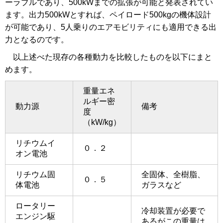
ーラブルであり、500kWまでの拡張が可能と発表されてい
ます。出力500kWとすれば、ペイロード500kgの機体設計
が可能であり、5人乗りのエアモビリティにも適用できる出
力となるのです。
以上述べた現存の各種動力を比較したものを以下にまと
めます。
重量エネ
ルギー密
動力源
備考
度
（kW/kg）
リチウムイ
０．２
オン電池
リチウム固
全固体、全樹脂、
０．５
体電池
ガラスなど
ロータリー
冷却装置が必要で
エンジン駆
あるがこの重量は