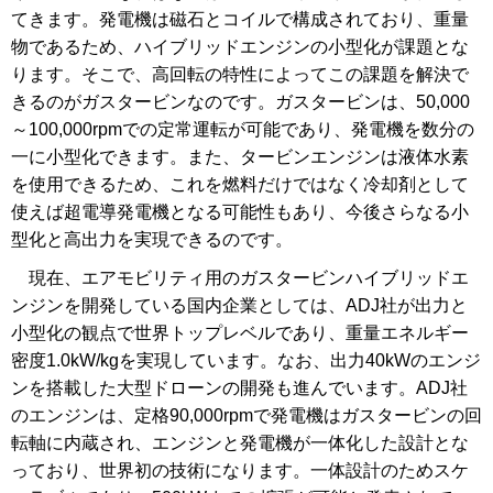
てきます。発電機は磁石とコイルで構成されており、重量
物であるため、ハイブリッドエンジンの小型化が課題とな
ります。そこで、高回転の特性によってこの課題を解決で
きるのがガスタービンなのです。ガスタービンは、50,000
～100,000rpmでの定常運転が可能であり、発電機を数分の
一に小型化できます。また、タービンエンジンは液体水素
を使用できるため、これを燃料だけではなく冷却剤として
使えば超電導発電機となる可能性もあり、今後さらなる小
型化と高出力を実現できるのです。
現在、エアモビリティ用のガスタービンハイブリッドエ
ンジンを開発している国内企業としては、ADJ社が出力と
小型化の観点で世界トップレベルであり、重量エネルギー
密度1.0kW/kgを実現しています。なお、出力40kWのエンジ
ンを搭載した大型ドローンの開発も進んでいます。ADJ社
のエンジンは、定格90,000rpmで発電機はガスタービンの回
転軸に内蔵され、エンジンと発電機が一体化した設計とな
っており、世界初の技術になります。一体設計のためスケ