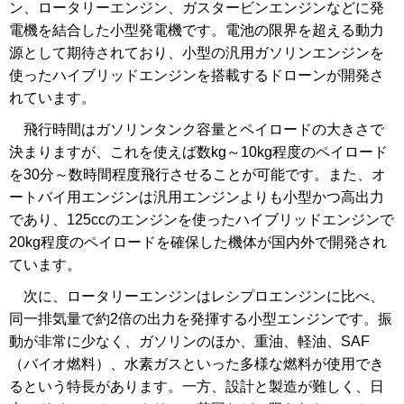
ン、ロータリーエンジン、ガスタービンエンジンなどに発
電機を結合した小型発電機です。電池の限界を超える動力
源として期待されており、小型の汎用ガソリンエンジンを
使ったハイブリッドエンジンを搭載するドローンが開発さ
れています。
飛行時間はガソリンタンク容量とペイロードの大きさで
決まりますが、これを使えば数kg～10kg程度のペイロード
を30分～数時間程度飛行させることが可能です。また、オ
ートバイ用エンジンは汎用エンジンよりも小型かつ高出力
であり、125ccのエンジンを使ったハイブリッドエンジンで
20kg程度のペイロードを確保した機体が国内外で開発され
ています。
次に、ロータリーエンジンはレシプロエンジンに比べ、
同一排気量で約2倍の出力を発揮する小型エンジンです。振
動が非常に少なく、ガソリンのほか、重油、軽油、SAF
（バイオ燃料）、水素ガスといった多様な燃料が使用でき
るという特長があります。一方、設計と製造が難しく、日