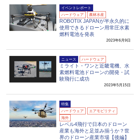
イベントレポート
ハードウェア
農林水産
ROBOTIX JAPANが半永久的に
使用できるドローン用常圧水素
燃料電池を発表
2023年6月9日
ニュース
ハードウェア
ミライト・ワンと近畿電機、水
素燃料電池ドローンの開発・試
験飛行に成功
2023年5月15日
特集
ハードウェア
エアモビリティ
海外
レベル4飛行で日本のドローン
産業も海外と足並み揃うか？世
界のドローン産業市場【後編】