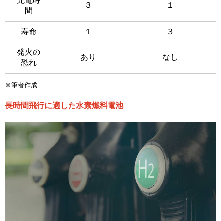
充電時
３
１
間
寿命
１
３
発火の
あり
なし
恐れ
※筆者作成
長時間飛行に適した水素燃料電池