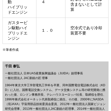
動
４
含まないとして計
ハイブリッ
算
ドエンジン
ガスタービ
ン駆動ハイ
空冷式であり冷却
１．０
ブリッドエ
装置不要
ンジン
※筆者作成
千田 泰弘
一般社団法人 日本UAS産業振興協議会（JUIDA）副理事長
一般社団法人 JAC新鋭の匠 理事
1964年東京大学工学部電気工学科を卒業、同年国際電信電話株式会社（KD
D）に入社。国際電話交換システム、データ交換システム等の研究開発に携
わった後、ロンドン事務所長、テレハウスヨーロッパ社長、取締役を歴任、
1996年株式会社オーネット代表取締役に就任。その後、2000年にNASDA
（現JAXA）宇宙用部品技術委員会委員、2012年一般社団法人国家ビジョン
研究会理事、2013年一般社団法人JAC新鋭の匠理事、2014年一般社団法人