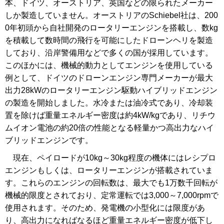
本、ドイツ、オーストリア、英国などの限られたメーカー
しか製造していません。オーストリアのSchiebel社は、200
0年初頭から自社開発のロータリーエンジンを搭載し、数kg
を積載して数時間の飛行を可能にしたドローンヘリを製造
しており、沿岸警備用などで多くの国が採用しています。
このほかには、機械的動力としてエンジンを使用している
例として、ドイツのドローンエンジン専門メーカーが最大
出力28kWのロータリーエンジン駆動ハイブリッドエンジン
の製造を開始しました。水冷または油冷式であり、冷却装
置を除けば重量エネルギー密度は約4kW/kgであり、リチウ
ムイオン電池の約20倍の性能となる軽量かつ高出力なハイ
ブリッドエンジンです。
現在、ペイロードが10kg～30kg程度の機体にはレシプロ
エンジンもしくは、ロータリーエンジンが搭載されていま
す。これらのエンジンの回転数は、最大でも1万数千回転が
機械的限度とされており、定常運転では3,000～7,000rpmで
使用されます。そのため、発電機の小型化には限度があ
り、高出力になればなるほど重量エネルギー密度が低下し