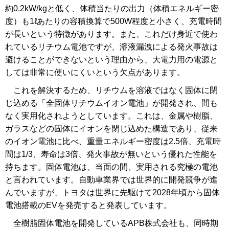
約0.2kW/kgと低く、体積当たりの出力（体積エネルギー密
度）も1ℓあたりの容積換算で500W程度と小さく、充電時間
が長いという特徴があります。また、これだけ身近で使わ
れているリチウム電池ですが、溶液漏洩による発火事故は
避けることができないという理由から、大電力用の電源と
しては非常に使いにくいという欠点があります。
これを解決するため、リチウムを溶液ではなく固体に閉
じ込める「全固体リチウムイオン電池」が開発され、間も
なく実用化されようとしています。これは、金属や樹脂、
ガラスなどの固体にイオンを閉じ込めた構造であり、従来
のイオン電池に比べ、重量エネルギー密度は2.5倍、充電時
間は1/3、寿命は3倍、発火事故が無いという優れた性能を
持ちます。固体電池は、当面の間、実用される究極の電池
と言われています。自動車業界では世界的に開発競争が進
んでいますが、トヨタは世界に先駆けて2028年頃から固体
電池搭載のEVを発売すると発表しています。
全樹脂固体電池を開発しているAPB株式会社も、同時期