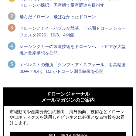
ドローンが採択、国産機で量産調達を目指す
2
飛んだドローン、飛ばなかったドローン
3
ドローンとナイトバブルが競演、「花園ドローンショー
フェスタ2026」10/3、4開催
4
レーシングカーの製造技術をドローンへ、トピアが大型
機と量産構想を公開
5
エベレストの難所「クンブ・アイスフォール」を高精度
3Dモデル化、DJIがドローン測量映像を公開
1
1
ROBOZ、北名古屋市制20周年記念で「空飛ぶLEDスクリー
ROBOZ、北名古屋市制20周年記念で「空飛ぶLEDスクリー
ン」とドローンショーによる新演出を実施
ン」とドローンショーによる新演出を実施
ドローンジャーナル
メールマガジンのご案内
2
2
防衛装備庁「迎撃ドローン早期取得プログラム」にテラドロ
国産AUVを社会実装へ、スタートアップ「BlueArch株式会
ーンが採択、国産機で量産調達を目指す
社」設立
市場動向や産業分野別の動向、海外動向、技術などドローン
やロボティクスを活用したビジネスに必須となる情報をお届
3
3
レッドクリフ、足利花火大会で映画『スパイダーマン』や
防衛装備庁「迎撃ドローン早期取得プログラム」にテラドロ
けします。
「M!LK」とのコラボドローンショー8/1開催
ーンが採択、国産機で量産調達を目指す