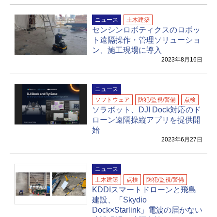
ニュース
土木建築
センシンロボティクスのロボッ
ト遠隔操作・管理ソリューショ
ン、施工現場に導入
2023年8月16日
ニュース
ソフトウェア
防犯/監視/警備
点検
ソラボット、DJI Dock対応のド
ローン遠隔操縦アプリを提供開
始
2023年6月27日
ニュース
土木建築
点検
防犯/監視/警備
KDDIスマートドローンと飛島
建設、「Skydio
Dock×Starlink」電波の届かない