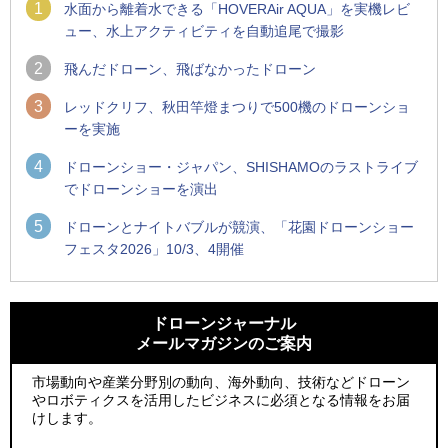
1
水面から離着水できる「HOVERAir AQUA」を実機レビ
ュー、水上アクティビティを自動追尾で撮影
2
飛んだドローン、飛ばなかったドローン
3
レッドクリフ、秋田竿燈まつりで500機のドローンショ
ーを実施
4
ドローンショー・ジャパン、SHISHAMOのラストライブ
でドローンショーを演出
5
ドローンとナイトバブルが競演、「花園ドローンショー
フェスタ2026」10/3、4開催
1
1
防衛装備庁「迎撃ドローン早期取得プログラム」にテラドロ
ROBOZ、北名古屋市制20周年記念で「空飛ぶLEDスクリー
ーンが採択、国産機で量産調達を目指す
ン」とドローンショーによる新演出を実施
ドローンジャーナル
メールマガジンのご案内
2
2
水面から離着水できる「HOVERAir AQUA」を実機レビュー、
防衛装備庁「迎撃ドローン早期取得プログラム」にテラドロ
水上アクティビティを自動追尾で撮影
ーンが採択、国産機で量産調達を目指す
市場動向や産業分野別の動向、海外動向、技術などドローン
やロボティクスを活用したビジネスに必須となる情報をお届
3
3
飛んだドローン、飛ばなかったドローン
水面から離着水できる「HOVERAir AQUA」を実機レビュー、
けします。
水上アクティビティを自動追尾で撮影