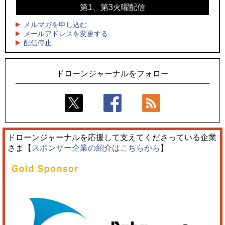
4
ドローンとナイトバブルが競演、「花園ドローンショーフェ
第1、第3火曜配信
4
スタ2026」10/3、4開催
サザンビーチちがさき花火大会で「復活の花火」打ち上げ、
キリンビールがライブ中継と連動した支援企画
メルマガを申し込む
5
レーシングカーの製造技術をドローンへ、トピアが大型機と
メールアドレスを変更する
5
配信停止
量産構想を公開
飛んだドローン、飛ばなかったドローン
ドローンジャーナルをフォロー
ドローンジャーナルを応援して支えてくださっている企業
さま【
スポンサー企業の紹介はこちらから
】