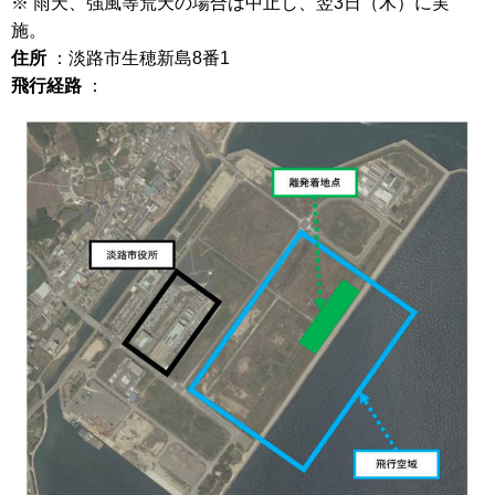
※ 雨天、強風等荒天の場合は中止し、翌3日（木）に実
施。
住所
：淡路市生穂新島8番1
飛行経路
：