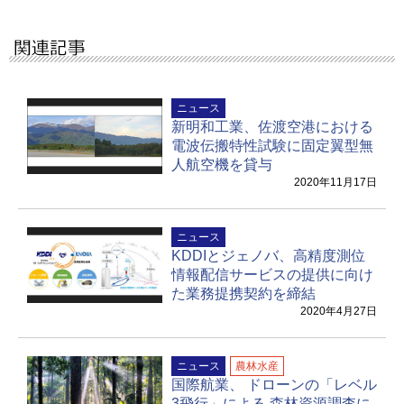
ニュース
新明和工業、佐渡空港における
電波伝搬特性試験に固定翼型無
人航空機を貸与
2020年11月17日
ニュース
KDDIとジェノバ、高精度測位
情報配信サービスの提供に向け
た業務提携契約を締結
2020年4月27日
ニュース
農林水産
国際航業、 ドローンの「レベル
3飛行」による 森林資源調査に