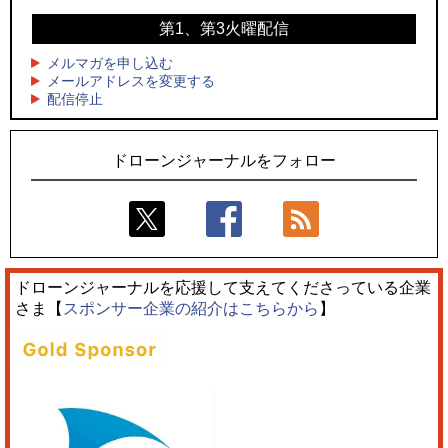
「M!LK」とのコラボドローンショー8/1開催
キリンビールがライブ中継と連動した支援企画
第1、第3火曜配信
4
4
飛んだドローン、飛ばなかったドローン
国産AUVを社会実装へ、スタートアップ「BlueArch株式会
社」設立
メルマガを申し込む
5
ドローンとナイトバブルが競演、「花園ドローンショーフェ
メールアドレスを変更する
5
配信停止
スタ2026」10/3、4開催
ロボデックス、2時間超の飛行を目指す新型水素燃料電池ドロ
ーンを公開
ドローンジャーナルをフォロー
ドローンジャーナルを応援して支えてくださっている企業
さま【
スポンサー企業の紹介はこちらから
】