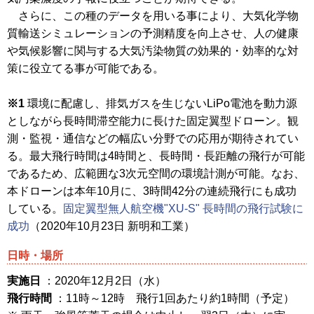
さらに、この種のデータを用いる事により、大気化学物
質輸送シミュレーションの予測精度を向上させ、人の健康
や気候影響に関与する大気汚染物質の効果的・効率的な対
策に役立てる事が可能である。
※1
環境に配慮し、排気ガスを生じないLiPo電池を動力源
としながら長時間滞空能力に長けた固定翼型ドローン。観
測・監視・通信などの幅広い分野での応用が期待されてい
る。最大飛行時間は4時間と、長時間・長距離の飛行が可能
であるため、広範囲な3次元空間の環境計測が可能。なお、
本ドローンは本年10月に、3時間42分の連続飛行にも成功
している。
固定翼型無人航空機"XU-S" 長時間の飛行試験に
成功
（2020年10月23日 新明和工業）
日時・場所
実施日
：2020年12月2日（水）
飛行時間
：11時～12時 飛行1回あたり約1時間（予定）