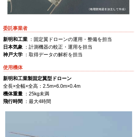
委託事業者
新明和工業
：固定翼ドローンの運用・整備を担当
日本気象
：計測機器の較正・運用を担当
神戸大学
：取得データの解析を担当
使用機体
新明和工業製固定翼型ドローン
全長×全幅×全高：2.5m×6.0m×0.4m
機体重量
：25kg未満
飛行時間
：最大4時間