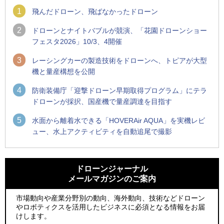
1
飛んだドローン、飛ばなかったドローン
2
ドローンとナイトバブルが競演、「花園ドローンショー
フェスタ2026」10/3、4開催
3
レーシングカーの製造技術をドローンへ、トピアが大型
機と量産構想を公開
4
防衛装備庁「迎撃ドローン早期取得プログラム」にテラ
ドローンが採択、国産機で量産調達を目指す
5
水面から離着水できる「HOVERAir AQUA」を実機レビ
ュー、水上アクティビティを自動追尾で撮影
1
1
防衛装備庁「迎撃ドローン早期取得プログラム」にテラドロ
ROBOZ、北名古屋市制20周年記念で「空飛ぶLEDスクリー
ーンが採択、国産機で量産調達を目指す
ン」とドローンショーによる新演出を実施
ドローンジャーナル
メールマガジンのご案内
2
2
ROBOZ、北名古屋市制20周年記念で「空飛ぶLEDスクリー
防衛装備庁「迎撃ドローン早期取得プログラム」にテラドロ
ン」とドローンショーによる新演出を実施
ーンが採択、国産機で量産調達を目指す
市場動向や産業分野別の動向、海外動向、技術などドローン
やロボティクスを活用したビジネスに必須となる情報をお届
3
3
レッドクリフ、足利花火大会で映画『スパイダーマン』や
サザンビーチちがさき花火大会で「復活の花火」打ち上げ、
けします。