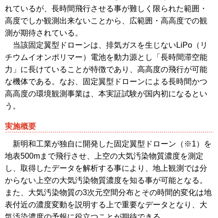
れているが、長時間飛行させる事が難しく限られた範囲・
高度でしか観測出来ないことから、広範囲・高高度での観
測が期待されている。
当該固定翼型ドローンは、排気ガスを生じないLiPo（リ
チウムイオンポリマー）電池を動力源とし「長時間滞空能
力」に長けていることが特徴であり、高高度の飛行が可能
な機体である。なお、固定翼型ドローンによる長時間かつ
高高度の環境観測事業は、本実証試験が国内初になるとい
う。
実施概要
新明和工業が独自に開発した固定翼型ドローン（※1）を
地表500mまで飛行させ、上空の大気汚染物質濃度を測定
し、取得したデータを解析する事により、地上観測では分
からない上空の大気汚染物質濃度を知る事が可能となる。
また、大気汚染物質の3次元空間分布とその時間的変化は地
表付近の濃度変動を説明する上で重要なデータとなり、大
気汚染濃度の予報に役立つことが期待できる。