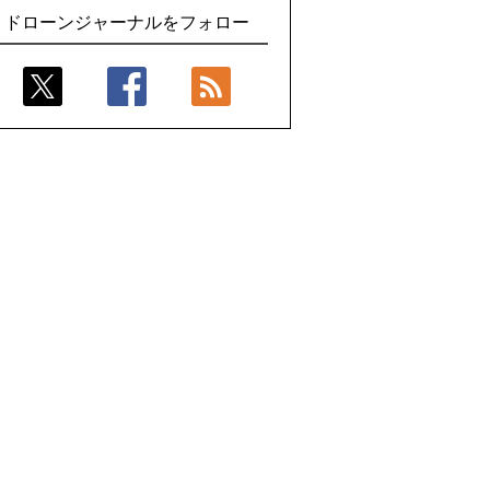
楽天イーグルス、夏の大型イベントで最
で展開するテラドローンのソリューショ
ドローンジャーナルをフォロー
大800機のドローンショーを実施
ン