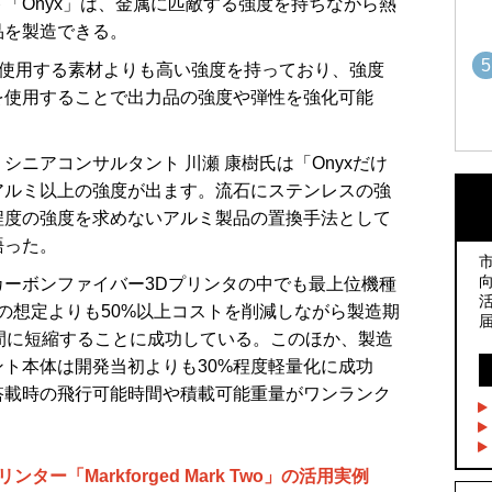
「Onyx」は、金属に匹敵する強度を持ちながら熱
品を製造できる。
5
に使用する素材よりも高い強度を持っており、強度
を使用することで出力品の強度や弾性を強化可能
1
1
シニアコンサルタント 川瀬 康樹氏は「Onyxだけ
アルミ以上の強度が出ます。流石にステンレスの強
程度の強度を求めないアルミ製品の置換手法として
語った。
2
2
社のカーボンファイバー3Dプリンタの中でも最上位機種
し、初期の想定よりも50%以上コストを削減しながら製造期
3
間に短縮することに成功している。このほか、製造
3
ト本体は開発当初よりも30%程度軽量化に成功
搭載時の飛行可能時間や積載可能重量がワンランク
4
4
5
ー「Markforged Mark Two」の活用実例