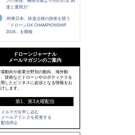
ンの実態、機体性能より問われる“調
達と運用力”
JR東日本、鉄道点検の技術を競う
「ドローンDX CHAMPIONSHIP
2026」を開催
ROBOZ、北名古屋市制20周年記念で「空
ROBOZ、北名古屋市制20周年記念で「空
飛ぶLEDスクリーン」とドローンショー
飛ぶLEDスクリーン」とドローンショー
ドローンジャーナル
による新演出を実施
による新演出を実施
メールマガジンのご案内
レッドクリフ、足利花火大会で映画『ス
国産AUVを社会実装へ、スタートアップ
市場動向や産業分野別の動向、海外動
パイダーマン』や「M!LK」とのコラボド
「BlueArch株式会社」設立
向、技術などドローンやロボティクスを
活用したビジネスに必須となる情報をお
ローンショー8/1開催
サザンビーチちがさき花火大会で「復活
届けします。
防衛装備庁「迎撃ドローン早期取得プロ
の花火」打ち上げ、キリンビールがライ
グラム」にテラドローンが採択、国産機
ブ中継と連動した支援企画
第1、第3火曜配信
で量産調達を目指す
メルマガを申し込む
ロボデックス、2時間超の飛行を目指す新
メールアドレスを変更する
そらとぶタクシー、ハイブリッドeVTOL
型水素燃料電池ドローンを公開
配信停止
開発のPLANA社と独占契約
防衛だけではない、測量から屋内点検ま