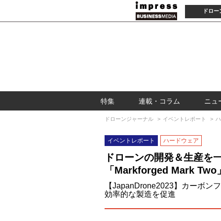
ドロー
特集
連載・コラム
ニュ
ドローンジャーナル
イベントレポート
ハ
イベントレポート
ハードウェア
ドローンの開発＆生産を一
「Markforged Mark
【JapanDrone2023】カ
効率的な製造を促進