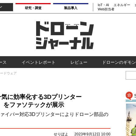
IoT・AI
エネルギー
ン
研究・調査
製品導入
Web担当者
ース
イベントレポート
レビュー
ドローンのギモン
ードウェア
気に効率化する3Dプリンター
 Two」をファソテックが展示
ーボンファイバー対応3Dプリンターによりドローン部品の
せりぽよ
2023年9月12日 10:00