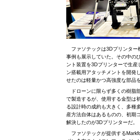
ファソテックは3Dプリンター
事例も展示していた。その中の
ント装置を3Dプリンターで生産
ン搭載用アタッチメントを開発
せたのは軽量かつ高強度な部品
ドローンに限らず多くの樹脂部
で製造するが、使用する金型は
る設計時の成約も大きく、多種
産方法自体はあるものの、初期
解決したのが3Dプリンターだ。
ファソテックが提供するMarkf