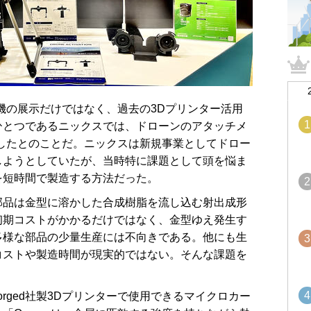
機の展示だけではなく、過去の3Dプリンター活用
1
ひとつであるニックスでは、ドローンのアタッチメ
したとのことだ。ニックスは新規事業としてドロー
しようとしていたが、当時特に課題として頭を悩ま
を短時間で製造する方法だった。
2
品は金型に溶かした合成樹脂を流し込む射出成形
初期コストがかかるだけではなく、金型ゆえ発生す
多様な部品の少量生産には不向きである。他にも生
3
コストや製造時間が現実的ではない。そんな課題を
4
orged社製3Dプリンターで使用できるマイクロカー