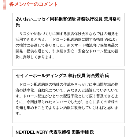
各メンバーのコメント
あいおいニッセイ同和損害保険 常務執行役員 荒川裕司
氏
リスクや約款づくりに関する損害保険会社ならではの知見を
活用できると考え、「ドローン配送約款に関する指針 Ver1.0」
の検討に参画して参りました。新スマート物流向け保険商品の
開発・提供を通じて、引き続き安心・安全なドローン配送の普
及に貢献して参ります。
セイノーホールディングス 執行役員 河合秀治 氏
ドローン配送約款の指針の作成をきっかけに中山間地域の物
流の効率化、自動化について、みなさんと議論していきたいで
す。ドローン配送がひとつの配送手段として広く普及できるよ
うに、今回は限られたメンバーでしたが、さらに多くの皆様の
周知を集めることでよりよい約款に改善していければと思いま
す。
NEXTDELIVERY 代表取締役 田路圭輔 氏