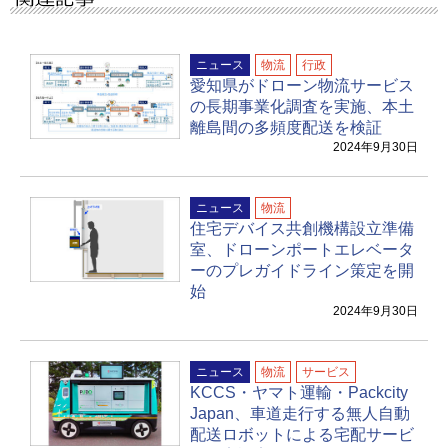
ニュース
物流
行政
愛知県がドローン物流サービス
の長期事業化調査を実施、本土
離島間の多頻度配送を検証
2024年9月30日
ニュース
物流
住宅デバイス共創機構設立準備
室、ドローンポートエレベータ
ーのプレガイドライン策定を開
始
2024年9月30日
ニュース
物流
サービス
KCCS・ヤマト運輸・Packcity
Japan、車道走行する無人自動
配送ロボットによる宅配サービ