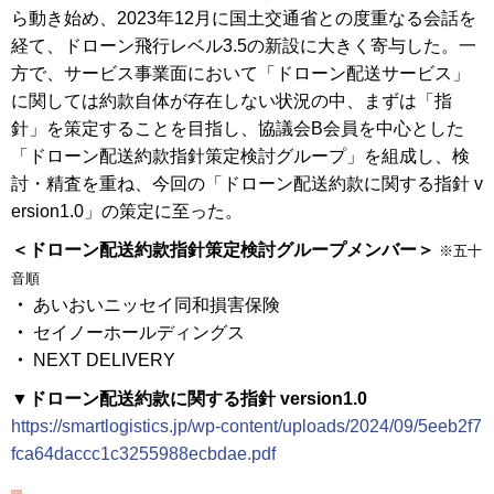
ら動き始め、2023年12月に国土交通省との度重なる会話を
経て、ドローン飛行レベル3.5の新設に大きく寄与した。一
方で、サービス事業面において「ドローン配送サービス」
に関しては約款自体が存在しない状況の中、まずは「指
針」を策定することを目指し、協議会B会員を中心とした
「ドローン配送約款指針策定検討グループ」を組成し、検
討・精査を重ね、今回の「ドローン配送約款に関する指針 v
ersion1.0」の策定に至った。
＜ドローン配送約款指針策定検討グループメンバー＞
※五十
音順
・
あいおいニッセイ同和損害保険
・
セイノーホールディングス
・
NEXT DELIVERY
▼ドローン配送約款に関する指針 version1.0
https://smartlogistics.jp/wp-content/uploads/2024/09/5eeb2f7
fca64daccc1c3255988ecbdae.pdf