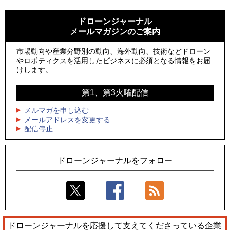
1
1
ROBOZ、北名古屋市制20周年記念で「空飛ぶLEDスクリー
ROBOZ、北名古屋市制20周年記念で「空飛ぶLEDスクリー
ン」とドローンショーによる新演出を実施
ン」とドローンショーによる新演出を実施
ドローンジャーナル
メールマガジンのご案内
2
2
レッドクリフ、足利花火大会で映画『スパイダーマン』や
国産AUVを社会実装へ、スタートアップ「BlueArch株式会
「M!LK」とのコラボドローンショー8/1開催
社」設立
市場動向や産業分野別の動向、海外動向、技術などドローン
やロボティクスを活用したビジネスに必須となる情報をお届
3
3
防衛装備庁「迎撃ドローン早期取得プログラム」にテラドロ
サザンビーチちがさき花火大会で「復活の花火」打ち上げ、
けします。
ーンが採択、国産機で量産調達を目指す
キリンビールがライブ中継と連動した支援企画
第1、第3火曜配信
4
4
そらとぶタクシー、ハイブリッドeVTOL開発のPLANA社と独
ロボデックス、2時間超の飛行を目指す新型水素燃料電池ドロ
占契約
ーンを公開
メルマガを申し込む
メールアドレスを変更する
5
5
配信停止
楽天イーグルス、夏の大型イベントで最大800機のドローンシ
防衛だけではない、測量から屋内点検まで展開するテラドロ
ョーを実施
ーンのソリューション
ドローンジャーナルをフォロー
ドローンジャーナルを応援して支えてくださっている企業