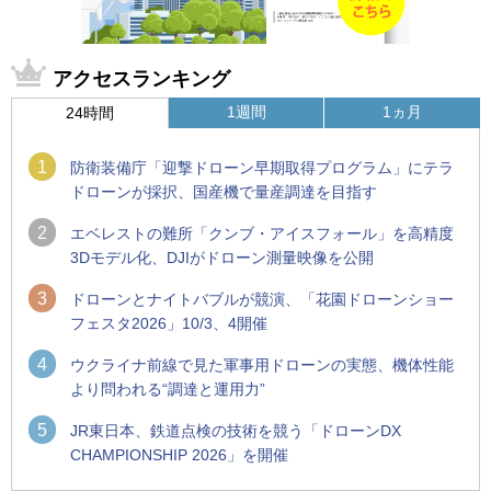
アクセスランキング
1週間
1ヵ月
24時間
1
防衛装備庁「迎撃ドローン早期取得プログラム」にテラ
ドローンが採択、国産機で量産調達を目指す
2
エベレストの難所「クンブ・アイスフォール」を高精度
3Dモデル化、DJIがドローン測量映像を公開
3
ドローンとナイトバブルが競演、「花園ドローンショー
フェスタ2026」10/3、4開催
4
ウクライナ前線で見た軍事用ドローンの実態、機体性能
より問われる“調達と運用力”
5
JR東日本、鉄道点検の技術を競う「ドローンDX
CHAMPIONSHIP 2026」を開催