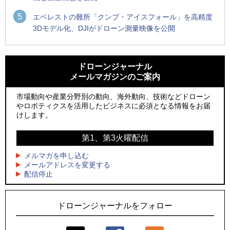
5
エベレストの難所「クンブ・アイスフォール」を高精度
3Dモデル化、DJIがドローン測量映像を公開
1
1
ROBOZ、北名古屋市制20周年記念で「空飛ぶLEDスクリー
ROBOZ、北名古屋市制20周年記念で「空飛ぶLEDスクリー
ン」とドローンショーによる新演出を実施
ン」とドローンショーによる新演出を実施
ドローンジャーナル
メールマガジンのご案内
2
2
防衛装備庁「迎撃ドローン早期取得プログラム」にテラドロ
国産AUVを社会実装へ、スタートアップ「BlueArch株式会
ーンが採択、国産機で量産調達を目指す
社」設立
市場動向や産業分野別の動向、海外動向、技術などドローン
やロボティクスを活用したビジネスに必須となる情報をお届
3
3
レッドクリフ、足利花火大会で映画『スパイダーマン』や
防衛装備庁「迎撃ドローン早期取得プログラム」にテラドロ
けします。
「M!LK」とのコラボドローンショー8/1開催
ーンが採択、国産機で量産調達を目指す
第1、第3火曜配信
4
4
ドローンとナイトバブルが競演、「花園ドローンショーフェ
サザンビーチちがさき花火大会で「復活の花火」打ち上げ、
スタ2026」10/3、4開催
キリンビールがライブ中継と連動した支援企画
メルマガを申し込む
メールアドレスを変更する
5
5
配信停止
飛んだドローン、飛ばなかったドローン
ロボデックス、2時間超の飛行を目指す新型水素燃料電池ドロ
ーンを公開
ドローンジャーナルをフォロー