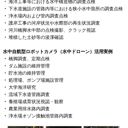
・
海洋工事等における水中構造物の調査点検
・
下水道施設の管路内等における狭小水中箇所の調査点検
・
浄水場内および管内調査点検
・
護岸工事の河岸状況や水際部の再生状況調査
・
河川橋脚水中部の点検撮影、クラック視認
・
堆積した土砂等の浚渫確認
水中自航型ロボットカメラ（水中ドローン）活用実例
・
橋脚調査、定期点検
・
ダム施設の維持管理
・
貯水池の維持管理
・
処理場、ポンプ場施設管理
・
大学海洋研究
・
流域下水道管路調査
・
養殖場成育状況視認・観察
・
農業用排水路内調査
・
浄水場オゾン接触池管路内調査