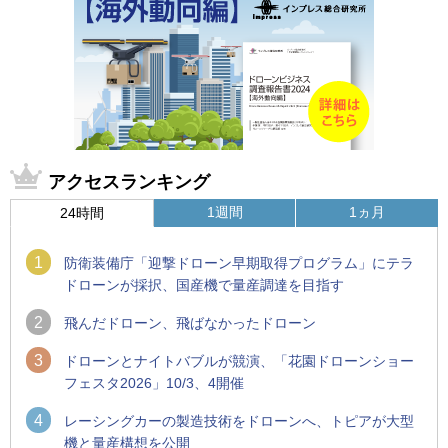
アクセスランキング
1週間
1ヵ月
24時間
1
防衛装備庁「迎撃ドローン早期取得プログラム」にテラ
ドローンが採択、国産機で量産調達を目指す
2
飛んだドローン、飛ばなかったドローン
3
ドローンとナイトバブルが競演、「花園ドローンショー
フェスタ2026」10/3、4開催
4
レーシングカーの製造技術をドローンへ、トピアが大型
機と量産構想を公開