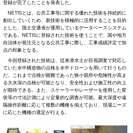
登録が完了したことを発表した。
NETISとは、公共工事等に関する優れた技術を持続的に
創出していくため、新技術を積極的に活用することを目的
とした、国土交通省が運用しているデータベースシステム
である。NETISに登録された技術を使うことで、国や地方
自治体が発注元となる公共工事に際し、工事成績評定で加
点の対象となる。
今回登録された技術は、従来潜水士が目視調査で対応し
ていた水中構造物の点検を水中ドローンを用いて行うもの
だ。これまで点検が困難であった狭小箇所や危険性が高ま
る大水深の点検が可能となり、安全性および施工性の向上
が期待できる。また、スケーラーやレーザーを使用した変
状等の寸法計測により定量的な調査が可能。最大深度や遠
隔操作距離に応じて複数の機種を揃えており、現場ニーズ
に応じた機種の選定が行える。