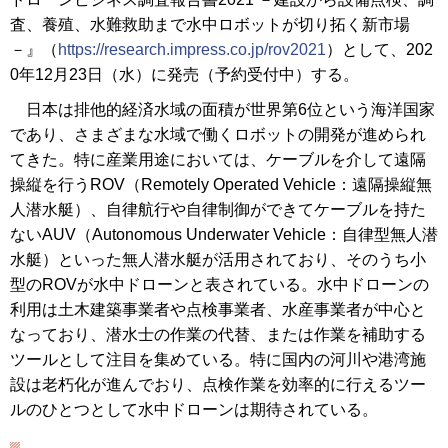
査、養殖、水難救助まで水中ロボットが切り拓く新市場
－』（
https://research.impress.co.jp/rov2021
）として、202
0年12月23日（水）に発売（予約受付中）する。
日本は排他的経済水域の面積が世界第6位という海洋国家
であり、さまざまな水域で働くロボットの開発が進められ
てきた。特に産業用途においては、ケーブルを介して遠隔
操縦を行うROV（Remotely Operated Vehicle：遠隔操縦無
人潜水艇）、自律航行や自律制御ができてケーブルを持た
ないAUV（Autonomous Underwater Vehicle：自律型無人潜
水艇）といった無人潜水艇が活用されており、そのうち小
型のROVが水中ドローンと表されている。水中ドローンの
利用は土木建築事業者や点検事業者、水産事業者が中心と
なっており、潜水士の作業の代替、または作業を補助する
ツールとして注目を集めている。特に国内の河川や港湾施
設は老朽化が進んでおり、点検作業を効率的に行えるツー
ルのひとつとして水中ドローンは期待されている。