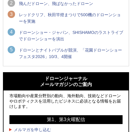
2
飛んだドローン、飛ばなかったドローン
3
レッドクリフ、秋田竿燈まつりで500機のドローンショ
ーを実施
4
ドローンショー・ジャパン、SHISHAMOのラストライブ
でドローンショーを演出
5
ドローンとナイトバブルが競演、「花園ドローンショー
フェスタ2026」10/3、4開催
1
1
防衛装備庁「迎撃ドローン早期取得プログラム」にテラドロ
ROBOZ、北名古屋市制20周年記念で「空飛ぶLEDスクリー
ーンが採択、国産機で量産調達を目指す
ン」とドローンショーによる新演出を実施
ドローンジャーナル
メールマガジンのご案内
2
2
水面から離着水できる「HOVERAir AQUA」を実機レビュー、
防衛装備庁「迎撃ドローン早期取得プログラム」にテラドロ
水上アクティビティを自動追尾で撮影
ーンが採択、国産機で量産調達を目指す
市場動向や産業分野別の動向、海外動向、技術などドローン
やロボティクスを活用したビジネスに必須となる情報をお届
3
3
飛んだドローン、飛ばなかったドローン
水面から離着水できる「HOVERAir AQUA」を実機レビュー、
けします。
水上アクティビティを自動追尾で撮影
4
ドローンとナイトバブルが競演、「花園ドローンショーフェ
第1、第3火曜配信
4
スタ2026」10/3、4開催
サザンビーチちがさき花火大会で「復活の花火」打ち上げ、
キリンビールがライブ中継と連動した支援企画
メルマガを申し込む