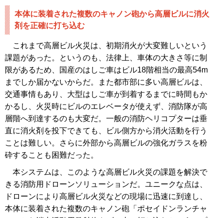
本体に装着された複数のキャノン砲から高層ビルに消火
剤を正確に打ち込む
これまで高層ビル火災は、初期消火が大変難しいという
課題があった。というのも、法律上、車体の大きさ等に制
限があるため、国産のはしご車はビル18階相当の最高54m
までしか届かないからだ。また都市部に多い高層ビルは、
交通事情もあり、大型はしご車が到着するまでに時間もか
かるし、火災時にビルのエレベータが使えず、消防隊が高
層階へ到達するのも大変だ。一般の消防ヘリコプターは垂
直に消火剤を投下できても、ビル側方から消火活動を行う
ことは難しい。さらに外部から高層ビルの強化ガラスを粉
砕することも困難だった。
本システムは、このような高層ビル火災の課題を解決で
きる消防用ドローンソリューションだ。ユニークな点は、
ドローンにより高層ビル火災などの現場に迅速に到達し、
本体に装着された複数のキャノン砲「ポセイドンランチャ