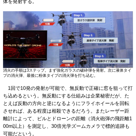
体を発射する。
消火の手順は3ステップ。まず強化ガラスの破砕弾を発射。次に液体タイ
プの消火弾、最後に粉体タイプの消火弾を打ち込む。
1回で10発の発射が可能で、無反動で正確に窓を狙って打
ち込めるという。無反動にする仕組みは企業秘密だが、た
とえば反動の方向と逆になるようにフライホイールを回転
させれば、ある程度は相殺できるだろう。またレーザー距
離計によって、ビルとドローンの距離（消火砲弾の飛距離1
00m以上）を測定し、30倍光学ズームカメラで標的追跡も
可能だという。