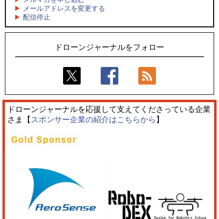
5
レーシングカーの製造技術をドローンへ、トピアが大型機と
メールアドレスを変更する
5
配信停止
量産構想を公開
防衛だけではない、測量から屋内点検まで展開するテラドロ
ーンのソリューション
ドローンジャーナルをフォロー
ドローンジャーナルを応援して支えてくださっている企業
さま【
スポンサー企業の紹介はこちらから
】