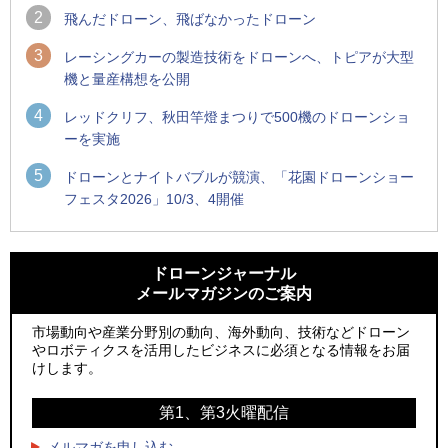
2
飛んだドローン、飛ばなかったドローン
3
レーシングカーの製造技術をドローンへ、トピアが大型
機と量産構想を公開
4
レッドクリフ、秋田竿燈まつりで500機のドローンショ
ーを実施
5
ドローンとナイトバブルが競演、「花園ドローンショー
フェスタ2026」10/3、4開催
1
1
防衛装備庁「迎撃ドローン早期取得プログラム」にテラドロ
ROBOZ、北名古屋市制20周年記念で「空飛ぶLEDスクリー
ーンが採択、国産機で量産調達を目指す
ン」とドローンショーによる新演出を実施
ドローンジャーナル
メールマガジンのご案内
2
2
飛んだドローン、飛ばなかったドローン
防衛装備庁「迎撃ドローン早期取得プログラム」にテラドロ
ーンが採択、国産機で量産調達を目指す
市場動向や産業分野別の動向、海外動向、技術などドローン
3
ドローンとナイトバブルが競演、「花園ドローンショーフェ
やロボティクスを活用したビジネスに必須となる情報をお届
3
スタ2026」10/3、4開催
サザンビーチちがさき花火大会で「復活の花火」打ち上げ、
けします。
キリンビールがライブ中継と連動した支援企画
4
水面から離着水できる「HOVERAir AQUA」を実機レビュー、
第1、第3火曜配信
4
水上アクティビティを自動追尾で撮影
ロボデックス、2時間超の飛行を目指す新型水素燃料電池ドロ
ーンを公開
メルマガを申し込む