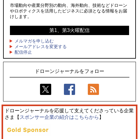
ーンが採択、国産機で量産調達を目指す
社」設立
市場動向や産業分野別の動向、海外動向、技術などドローン
やロボティクスを活用したビジネスに必須となる情報をお届
3
3
レッドクリフ、足利花火大会で映画『スパイダーマン』や
防衛装備庁「迎撃ドローン早期取得プログラム」にテラドロ
けします。
「M!LK」とのコラボドローンショー8/1開催
ーンが採択、国産機で量産調達を目指す
第1、第3火曜配信
4
4
ドローンとナイトバブルが競演、「花園ドローンショーフェ
サザンビーチちがさき花火大会で「復活の花火」打ち上げ、
スタ2026」10/3、4開催
キリンビールがライブ中継と連動した支援企画
メルマガを申し込む
メールアドレスを変更する
5
5
配信停止
飛んだドローン、飛ばなかったドローン
ロボデックス、2時間超の飛行を目指す新型水素燃料電池ドロ
ーンを公開
ドローンジャーナルをフォロー
ドローンジャーナルを応援して支えてくださっている企業
さま【
スポンサー企業の紹介はこちらから
】