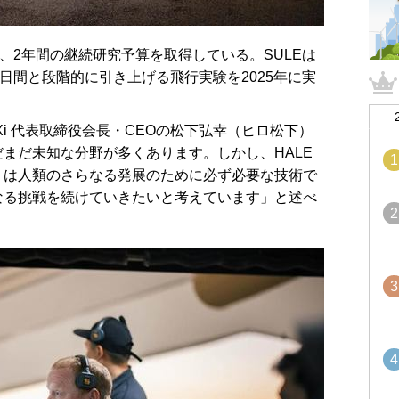
ASAより、2年間の継続研究予算を取得している。SULEは
7日間と段階的に引き上げる飛行実験を2025年に実
Swift Xi 代表取締役会長・CEOの松下弘幸（ヒロ松下）
まだ未知な分野が多くあります。しかし、HALE
1
）は人類のさらなる発展のために必ず必要な技術で
なる挑戦を続けていきたいと考えています」と述べ
2
3
4