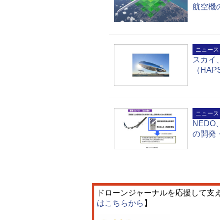
航空機
ニュース
スカイ
（HA
ニュース
NED
の開発
ドローンジャーナルを応援して支
はこちらから
】