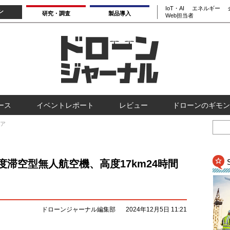
IoT・AI
エネルギー
ン
研究・調査
製品導入
Web担当者
ース
イベントレポート
レビュー
ドローンのギモン
ア
gの高高度滞空型無人航空機、高度17km24時間
ドローンジャーナル編集部
2024年12月5日 11:21