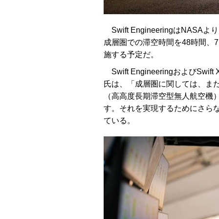
Swift EngineeringはN
成層圏での滞空時間を48時間、
施する予定だ。
Swift Engineeringおよび
氏は、「成層圏に関しては、まだ
（高高度長期滞空型無人航空機
す。それを実現するためにさら
ている。