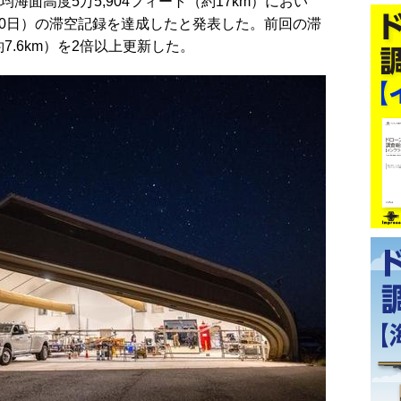
平均海面高度5万5,904フィート（約17km）におい
9～30日）の滞空記録を達成したと発表した。前回の滞
約7.6km）を2倍以上更新した。