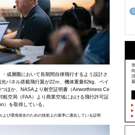
5
1
1
2
2
m）・成層圏において長期間自律飛行するよう設計さ
光パネル搭載飛行翼が22ｍ、機体重量82kg、ペイ
3
3
ほか、NASAより耐空証明書（Airworthiness Ce
邦航空局（FAA）より商業空域における飛行許可証
orization）を取得している。
4
4
性および環境保全のための技術上の基準に適合している証明
5
5