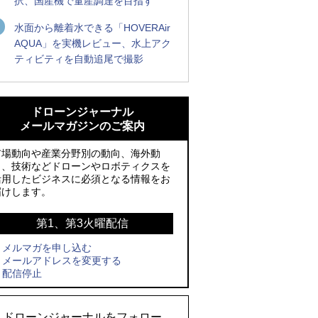
択、国産機で量産調達を目指す
水面から離着水できる「HOVERAir
AQUA」を実機レビュー、水上アク
ティビティを自動追尾で撮影
防衛装備庁「迎撃ドローン早期取得プロ
ROBOZ、北名古屋市制20周年記念で「空
グラム」にテラドローンが採択、国産機
飛ぶLEDスクリーン」とドローンショー
ドローンジャーナル
で量産調達を目指す
による新演出を実施
メールマガジンのご案内
ROBOZ、北名古屋市制20周年記念で「空
防衛装備庁「迎撃ドローン早期取得プロ
市場動向や産業分野別の動向、海外動
飛ぶLEDスクリーン」とドローンショー
グラム」にテラドローンが採択、国産機
向、技術などドローンやロボティクスを
活用したビジネスに必須となる情報をお
による新演出を実施
で量産調達を目指す
届けします。
レッドクリフ、足利花火大会で映画『ス
サザンビーチちがさき花火大会で「復活
パイダーマン』や「M!LK」とのコラボド
の花火」打ち上げ、キリンビールがライ
第1、第3火曜配信
ローンショー8/1開催
ブ中継と連動した支援企画
メルマガを申し込む
メールアドレスを変更する
飛んだドローン、飛ばなかったドローン
国産AUVを社会実装へ、スタートアップ
配信停止
「BlueArch株式会社」設立
ドローンとナイトバブルが競演、「花園
ドローンショーフェスタ2026」10/3、4
ロボデックス、2時間超の飛行を目指す新
ドローンジャーナルをフォロー