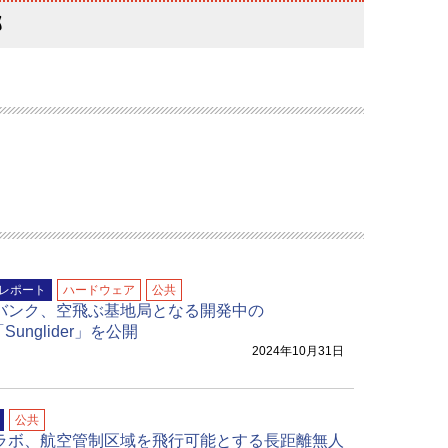
部
レポート
ハードウェア
公共
バンク、空飛ぶ基地局となる開発中の
Sunglider」を公開
2024年10月31日
公共
ラボ、航空管制区域を飛行可能とする長距離無人