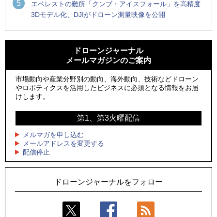
5
エベレストの難所「クンブ・アイスフォール」を高精度
3Dモデル化、DJIがドローン測量映像を公開
1
1
ROBOZ、北名古屋市制20周年記念で「空飛ぶLEDスクリー
ROBOZ、北名古屋市制20周年記念で「空飛ぶLEDスクリー
ン」とドローンショーによる新演出を実施
ン」とドローンショーによる新演出を実施
ドローンジャーナル
メールマガジンのご案内
2
2
防衛装備庁「迎撃ドローン早期取得プログラム」にテラドロ
国産AUVを社会実装へ、スタートアップ「BlueArch株式会
ーンが採択、国産機で量産調達を目指す
社」設立
市場動向や産業分野別の動向、海外動向、技術などドローン
やロボティクスを活用したビジネスに必須となる情報をお届
3
3
レッドクリフ、足利花火大会で映画『スパイダーマン』や
防衛装備庁「迎撃ドローン早期取得プログラム」にテラドロ
けします。
「M!LK」とのコラボドローンショー8/1開催
ーンが採択、国産機で量産調達を目指す
第1、第3火曜配信
4
4
ドローンとナイトバブルが競演、「花園ドローンショーフェ
サザンビーチちがさき花火大会で「復活の花火」打ち上げ、
スタ2026」10/3、4開催
キリンビールがライブ中継と連動した支援企画
メルマガを申し込む
メールアドレスを変更する
5
5
配信停止
飛んだドローン、飛ばなかったドローン
ロボデックス、2時間超の飛行を目指す新型水素燃料電池ドロ
ーンを公開
ドローンジャーナルをフォロー