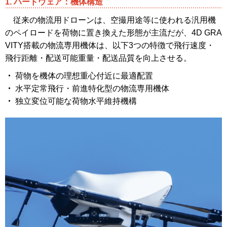
1. ハードウェア：機体構造
従来の物流用ドローンは、空撮用途等に使われる汎用機
のペイロードを荷物に置き換えた形態が主流だが、4D GRA
VITY搭載の物流専用機体は、以下3つの特徴で飛行速度・
飛行距離・配送可能重量・配送品質を向上させる。
・
荷物を機体の理想重心付近に最適配置
・
水平定常飛行・前進特化型の物流専用機体
・
独立変位可能な荷物水平維持機構