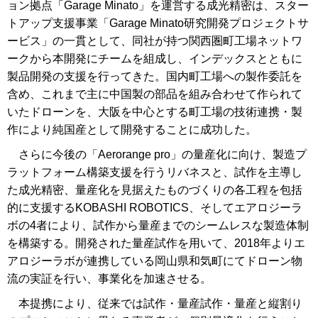
ョン拠点「Garage Minato」を運営する成光精密は、スター
トアップ支援事業「Garage Minato研究開発プロジェクトサ
ービス」の一貫として、同社が持つ関西圏町工場ネットワ
ークから本開発にチームを組成し、インデックスとともに
製品開発の支援を行ってきた。国内町工場への製作委託を
含め、これまで主に中国製の部品を組み合わせて作られて
いたドローンを、大阪を中心とする町工場の技術連携・製
作により純国産として開発することに成功した。
さらに今後の「Aerorange pro」の量産化に向け、製造プ
ラットフォーム構築支援を行うリバネスと、試作を主導し
た成光精密、量産化を見据えたものづくりの各工程を包括
的に支援するKOBASHI ROBOTICS、そしてエアロジーラ
ボの4者により、試作から量産までのシームレスな製造体制
を構築する。開発された量産試作を用いて、2018年よりエ
アロジーラボが連携している岡山県和気町にてドローン物
流の実証を行い、事業化を加速させる。
本提携により、従来では試作・量産試作・量産と縦割り