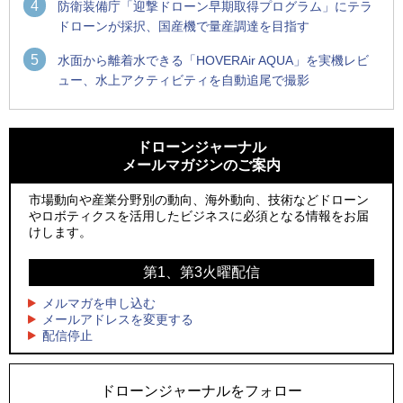
4
防衛装備庁「迎撃ドローン早期取得プログラム」にテラ
ドローンが採択、国産機で量産調達を目指す
5
水面から離着水できる「HOVERAir AQUA」を実機レビ
ュー、水上アクティビティを自動追尾で撮影
1
1
防衛装備庁「迎撃ドローン早期取得プログラム」にテラドロ
ROBOZ、北名古屋市制20周年記念で「空飛ぶLEDスクリー
ーンが採択、国産機で量産調達を目指す
ン」とドローンショーによる新演出を実施
ドローンジャーナル
メールマガジンのご案内
2
2
ROBOZ、北名古屋市制20周年記念で「空飛ぶLEDスクリー
防衛装備庁「迎撃ドローン早期取得プログラム」にテラドロ
ン」とドローンショーによる新演出を実施
ーンが採択、国産機で量産調達を目指す
市場動向や産業分野別の動向、海外動向、技術などドローン
やロボティクスを活用したビジネスに必須となる情報をお届
3
3
レッドクリフ、足利花火大会で映画『スパイダーマン』や
サザンビーチちがさき花火大会で「復活の花火」打ち上げ、
けします。
「M!LK」とのコラボドローンショー8/1開催
キリンビールがライブ中継と連動した支援企画
第1、第3火曜配信
4
4
飛んだドローン、飛ばなかったドローン
国産AUVを社会実装へ、スタートアップ「BlueArch株式会
社」設立
メルマガを申し込む
5
ドローンとナイトバブルが競演、「花園ドローンショーフェ
メールアドレスを変更する
5
配信停止
スタ2026」10/3、4開催
ロボデックス、2時間超の飛行を目指す新型水素燃料電池ドロ
ーンを公開
ドローンジャーナルをフォロー