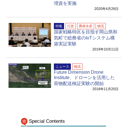
増資を実施
2020年4月28日
特集
行政
農林水産
物流
国家戦略特区を目指す岡山県和
気町で総務省のIoTシステム構
築実証実験
2019年10月11日
ニュース
物流
Future Dimension Drone
Institute、ドローンを活用した
荷物配送検証実験の開始
2018年11月20日
Special Contents