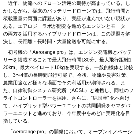
近年、物流へのドローン活用の期待が高まっている。し
かしながら、従来のバッテリードローンでは、飛行時間と
積載重量の両面に課題があり、実証が進んでいない現状が
ある。エアロジーラボが開発を進めるエンジンとモーター
の両方を活用するハイブリッドドローンは、この課題を解
決し、長距離・長時間・大量輸送を可能にする。
初号機の「Aerorange pro」は、エンジン発電機とバッテ
リーを搭載することで最大飛行時間180分、最大飛行距離1
20km、最大ペイロード10kgを実現する。一般的機体と比較
し、3〜4倍の長時間飛行可能で、今後、物流や災害対策、
農業用途など様々な場面でその利活用が期待される。ま
た、自律制御システム研究所（ACSL）と連携し、同社のフ
ライトコントローラーを採用。さらに、“純国産” 化へ向け
て、ハイブリッド型パワーユニットの共同開発をヤマダパ
ワーユニットと進めており、今年度中をめどに実用化を目
指している。
「Aerorange pro」の開発において、オープンイノベーシ