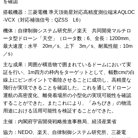
を確認
搭載機器：三菱電機 準天頂衛星対応高精度測位端末AQLOC
-VCX（対応補強信号：QZSS L6）
機体：自律制御システム研究所／楽天 共同開発マルチロ
ータ型ドローン「天空」（ロータ数：6、全長：1200mm、
最大速度：水平 20m／s、上下 3m／s、耐風性能：10m
／s）
主な成果：周囲が構造物で囲まれているドームにおいて実
証を行い、1m四方の枠内をターゲットとして、幅数cmの白
線上にピンポイントで着陸させることに成功し、高精度な
飛行が実現できることを確認した。これを通してドローン
運航の高密度化、離発着場所の小型化の実現可能性を確認
することができた。またこれにより、「みちびき」の物流
用途における活用可能性を検証することができた。
主催：内閣府宇宙開発戦略推進事務局、経済産業省
協力：NEDO、楽天、自律制御システム研究所、三菱電