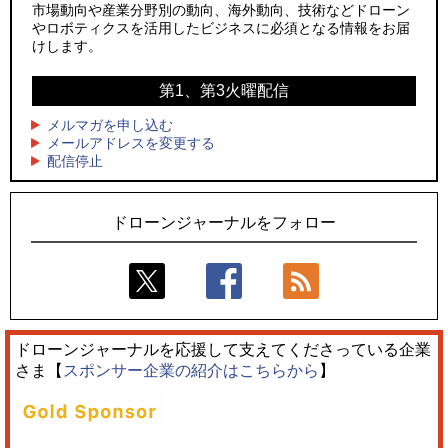
ーンが採択、国産機で量産調達を目指す
社」設立
市場動向や産業分野別の動向、海外動向、技術などドローン
やロボティクスを活用したビジネスに必須となる情報をお届
3
3
レッドクリフ、足利花火大会で映画『スパイダーマン』や
防衛装備庁「迎撃ドローン早期取得プログラム」にテラドロ
けします。
「M!LK」とのコラボドローンショー8/1開催
ーンが採択、国産機で量産調達を目指す
第1、第3火曜配信
4
4
ドローンとナイトバブルが競演、「花園ドローンショーフェ
サザンビーチちがさき花火大会で「復活の花火」打ち上げ、
スタ2026」10/3、4開催
キリンビールがライブ中継と連動した支援企画
メルマガを申し込む
メールアドレスを変更する
5
5
配信停止
飛んだドローン、飛ばなかったドローン
ロボデックス、2時間超の飛行を目指す新型水素燃料電池ドロ
ーンを公開
ドローンジャーナルをフォロー
ドローンジャーナルを応援して支えてくださっている企業
さま【
スポンサー企業の紹介はこちらから
】