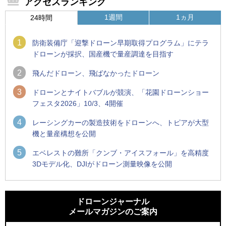
アクセスランキング
1週間
1ヵ月
24時間
1
防衛装備庁「迎撃ドローン早期取得プログラム」にテラ
ドローンが採択、国産機で量産調達を目指す
2
飛んだドローン、飛ばなかったドローン
3
ドローンとナイトバブルが競演、「花園ドローンショー
フェスタ2026」10/3、4開催
4
レーシングカーの製造技術をドローンへ、トピアが大型
機と量産構想を公開
5
エベレストの難所「クンブ・アイスフォール」を高精度
3Dモデル化、DJIがドローン測量映像を公開
1
1
ROBOZ、北名古屋市制20周年記念で「空飛ぶLEDスクリー
ROBOZ、北名古屋市制20周年記念で「空飛ぶLEDスクリー
ン」とドローンショーによる新演出を実施
ン」とドローンショーによる新演出を実施
ドローンジャーナル
メールマガジンのご案内
2
2
防衛装備庁「迎撃ドローン早期取得プログラム」にテラドロ
国産AUVを社会実装へ、スタートアップ「BlueArch株式会