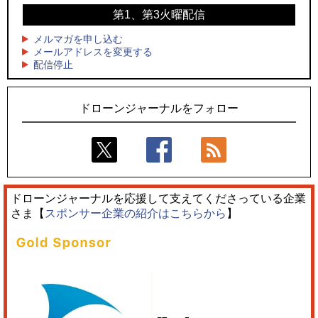
第1、第3火曜配信
4
4
飛んだドローン、飛ばなかったドローン
国産AUVを社会実装へ、スタートアップ「BlueArch株式会
社」設立
メルマガを申し込む
5
ドローンとナイトバブルが競演、「花園ドローンショーフェ
メールアドレスを変更する
5
配信停止
スタ2026」10/3、4開催
ロボデックス、2時間超の飛行を目指す新型水素燃料電池ドロ
ーンを公開
ドローンジャーナルをフォロー
ドローンジャーナルを応援して支えてくださっている企業
さま【
スポンサー企業の紹介はこちらから
】