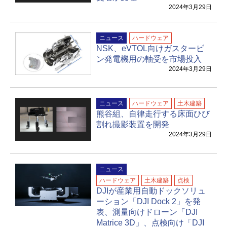
2024年3月29日
ニュース
ハードウェア
NSK、eVTOL向けガスタービ
ン発電機用の軸受を市場投入
2024年3月29日
ニュース
ハードウェア
土木建築
熊谷組、自律走行する床面ひび
割れ撮影装置を開発
2024年3月29日
ニュース
ハードウェア
土木建築
点検
DJIが産業用自動ドックソリュ
ーション「DJI Dock 2」を発
表、測量向けドローン「DJI
Matrice 3D」、点検向け「DJI