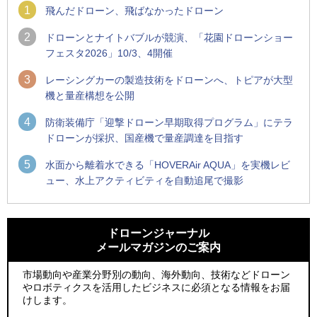
1
飛んだドローン、飛ばなかったドローン
2
ドローンとナイトバブルが競演、「花園ドローンショー
フェスタ2026」10/3、4開催
3
レーシングカーの製造技術をドローンへ、トピアが大型
機と量産構想を公開
4
防衛装備庁「迎撃ドローン早期取得プログラム」にテラ
ドローンが採択、国産機で量産調達を目指す
5
水面から離着水できる「HOVERAir AQUA」を実機レビ
ュー、水上アクティビティを自動追尾で撮影
1
1
防衛装備庁「迎撃ドローン早期取得プログラム」にテラドロ
ROBOZ、北名古屋市制20周年記念で「空飛ぶLEDスクリー
ーンが採択、国産機で量産調達を目指す
ン」とドローンショーによる新演出を実施
ドローンジャーナル
メールマガジンのご案内
2
2
ROBOZ、北名古屋市制20周年記念で「空飛ぶLEDスクリー
防衛装備庁「迎撃ドローン早期取得プログラム」にテラドロ
ン」とドローンショーによる新演出を実施
ーンが採択、国産機で量産調達を目指す
市場動向や産業分野別の動向、海外動向、技術などドローン
やロボティクスを活用したビジネスに必須となる情報をお届
3
3
レッドクリフ、足利花火大会で映画『スパイダーマン』や
サザンビーチちがさき花火大会で「復活の花火」打ち上げ、
けします。
「M!LK」とのコラボドローンショー8/1開催
キリンビールがライブ中継と連動した支援企画