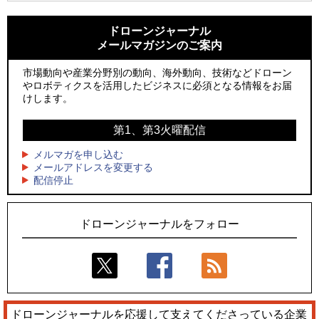
1
1
防衛装備庁「迎撃ドローン早期取得プログラム」にテラドロ
ROBOZ、北名古屋市制20周年記念で「空飛ぶLEDスクリー
ーンが採択、国産機で量産調達を目指す
ン」とドローンショーによる新演出を実施
ドローンジャーナル
メールマガジンのご案内
2
2
飛んだドローン、飛ばなかったドローン
防衛装備庁「迎撃ドローン早期取得プログラム」にテラドロ
ーンが採択、国産機で量産調達を目指す
市場動向や産業分野別の動向、海外動向、技術などドローン
3
ドローンとナイトバブルが競演、「花園ドローンショーフェ
やロボティクスを活用したビジネスに必須となる情報をお届
3
スタ2026」10/3、4開催
サザンビーチちがさき花火大会で「復活の花火」打ち上げ、
けします。
キリンビールがライブ中継と連動した支援企画
4
水面から離着水できる「HOVERAir AQUA」を実機レビュー、
第1、第3火曜配信
4
水上アクティビティを自動追尾で撮影
ロボデックス、2時間超の飛行を目指す新型水素燃料電池ドロ
ーンを公開
メルマガを申し込む
5
レーシングカーの製造技術をドローンへ、トピアが大型機と
メールアドレスを変更する
5
配信停止
量産構想を公開
防衛だけではない、測量から屋内点検まで展開するテラドロ
ーンのソリューション
ドローンジャーナルをフォロー
ドローンジャーナルを応援して支えてくださっている企業