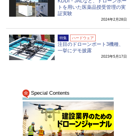
KDDI・JALなど、ドローンポー
トを用いた医薬品授受管理の実
証実験
2024年2月28日
特集
ハードウェア
注目のドローンポート3機種、
一挙にデモ披露
2023年5月17日
Special Contents