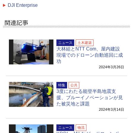
DJI Enterprise
ニュース
土木建築
大林組とNTT Com、屋内建設
現場でのドローン自動巡回に成
功
2024年3月26日
特集
公共
3度にわたる能登半島地震支
援、ブルーイノベーションが見
た被災地と課題
2024年3月14日
ニュース
物流