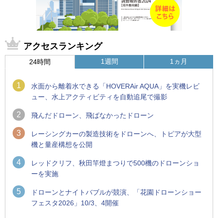
アクセスランキング
1週間
1ヵ月
24時間
1
水面から離着水できる「HOVERAir AQUA」を実機レビ
ュー、水上アクティビティを自動追尾で撮影
2
飛んだドローン、飛ばなかったドローン
3
レーシングカーの製造技術をドローンへ、トピアが大型
機と量産構想を公開
4
レッドクリフ、秋田竿燈まつりで500機のドローンショ
ーを実施
5
ドローンとナイトバブルが競演、「花園ドローンショー
フェスタ2026」10/3、4開催