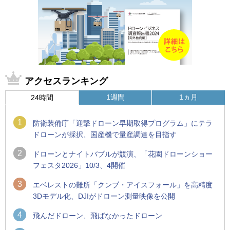
アクセスランキング
1週間
1ヵ月
24時間
1
防衛装備庁「迎撃ドローン早期取得プログラム」にテラ
ドローンが採択、国産機で量産調達を目指す
2
ドローンとナイトバブルが競演、「花園ドローンショー
フェスタ2026」10/3、4開催
3
エベレストの難所「クンブ・アイスフォール」を高精度
3Dモデル化、DJIがドローン測量映像を公開
4
飛んだドローン、飛ばなかったドローン