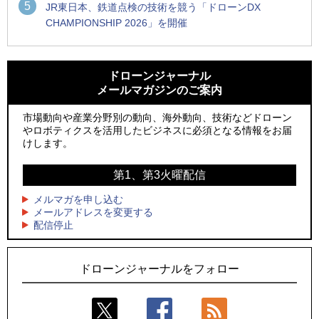
5
JR東日本、鉄道点検の技術を競う「ドローンDX
CHAMPIONSHIP 2026」を開催
1
1
ROBOZ、北名古屋市制20周年記念で「空飛ぶLEDスクリー
ROBOZ、北名古屋市制20周年記念で「空飛ぶLEDスクリー
ン」とドローンショーによる新演出を実施
ン」とドローンショーによる新演出を実施
ドローンジャーナル
メールマガジンのご案内
2
2
防衛装備庁「迎撃ドローン早期取得プログラム」にテラドロ
国産AUVを社会実装へ、スタートアップ「BlueArch株式会
ーンが採択、国産機で量産調達を目指す
社」設立
市場動向や産業分野別の動向、海外動向、技術などドローン
やロボティクスを活用したビジネスに必須となる情報をお届
3
3
レッドクリフ、足利花火大会で映画『スパイダーマン』や
防衛装備庁「迎撃ドローン早期取得プログラム」にテラドロ
けします。
「M!LK」とのコラボドローンショー8/1開催
ーンが採択、国産機で量産調達を目指す
第1、第3火曜配信
4
4
ドローンとナイトバブルが競演、「花園ドローンショーフェ
サザンビーチちがさき花火大会で「復活の花火」打ち上げ、
スタ2026」10/3、4開催
キリンビールがライブ中継と連動した支援企画
メルマガを申し込む
メールアドレスを変更する
5
5
配信停止
そらとぶタクシー、ハイブリッドeVTOL開発のPLANA社と独
ロボデックス、2時間超の飛行を目指す新型水素燃料電池ドロ
占契約
ーンを公開
ドローンジャーナルをフォロー