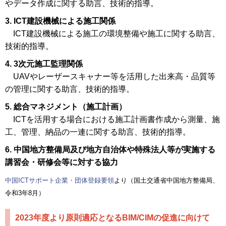
やデータ作成に関する助言、技術的指導。
3. ICT建設機械による施工関係
ICT建設機械による施工の環境整備や施工に関する助言、
技術的指導。
4. 3次元施工監理関係
UAVやレーザースキャナー等を活用した出来高・品質等
の管理に関する助言、技術的指導。
5. 総合マネジメント（施工計画）
ICTを活用する場合における施工計画書作成から測量、施
工、管理、納品の一連に関する助言、技術的指導。
6. 中国地方整備局及び地方自治体や特殊法人等が実施する
講習会・研修会等に対する協力
中国ICTサポート企業・団体登録要領
より（国土交通省中国地方整備局、
令和3年8月）
2023年度より原則適応となるBIM/CIMの促進に向けて