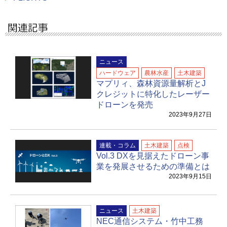
ニュース
ハードウェア
農林水産
土木建築
マプリィ、森林資源量解析とJ
クレジットに特化したレーザー
ドローンを発売
2023年9月27日
連載・コラム
土木建築
点検
Vol.3 DXを見据えたドローン事
業を発展させるための準備とは
2023年9月15日
ニュース
土木建築
NEC通信システム・竹中工務