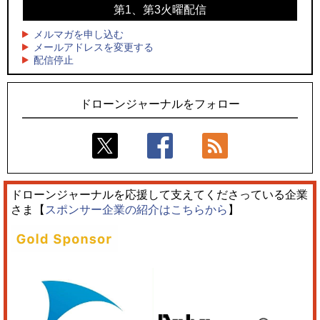
第1、第3火曜配信
4
4
ドローンとナイトバブルが競演、「花園ドローンショーフェ
サザンビーチちがさき花火大会で「復活の花火」打ち上げ、
スタ2026」10/3、4開催
キリンビールがライブ中継と連動した支援企画
メルマガを申し込む
メールアドレスを変更する
5
5
配信停止
飛んだドローン、飛ばなかったドローン
ロボデックス、2時間超の飛行を目指す新型水素燃料電池ドロ
ーンを公開
ドローンジャーナルをフォロー
ドローンジャーナルを応援して支えてくださっている企業
さま【
スポンサー企業の紹介はこちらから
】