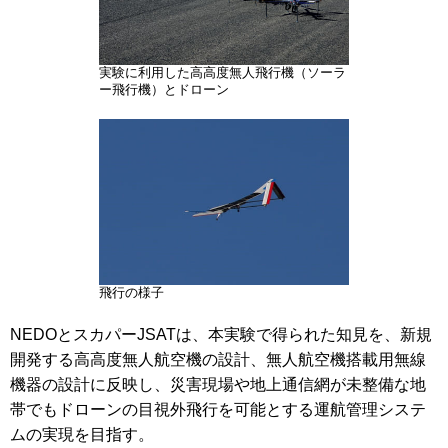
実験に利用した高高度無人飛行機（ソーラ
ー飛行機）とドローン
飛行の様子
NEDOとスカパーJSATは、本実験で得られた知見を、新規
開発する高高度無人航空機の設計、無人航空機搭載用無線
機器の設計に反映し、災害現場や地上通信網が未整備な地
帯でもドローンの目視外飛行を可能とする運航管理システ
ムの実現を目指す。