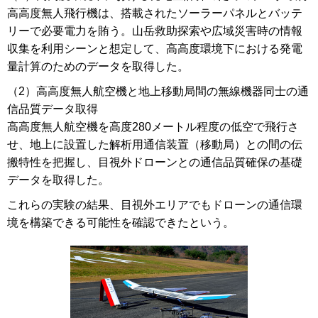
高高度無人飛行機は、搭載されたソーラーパネルとバッテ
リーで必要電力を賄う。山岳救助探索や広域災害時の情報
収集を利用シーンと想定して、高高度環境下における発電
量計算のためのデータを取得した。
（2）高高度無人航空機と地上移動局間の無線機器同士の通
信品質データ取得
高高度無人航空機を高度280メートル程度の低空で飛行さ
せ、地上に設置した解析用通信装置（移動局）との間の伝
搬特性を把握し、目視外ドローンとの通信品質確保の基礎
データを取得した。
これらの実験の結果、目視外エリアでもドローンの通信環
境を構築できる可能性を確認できたという。