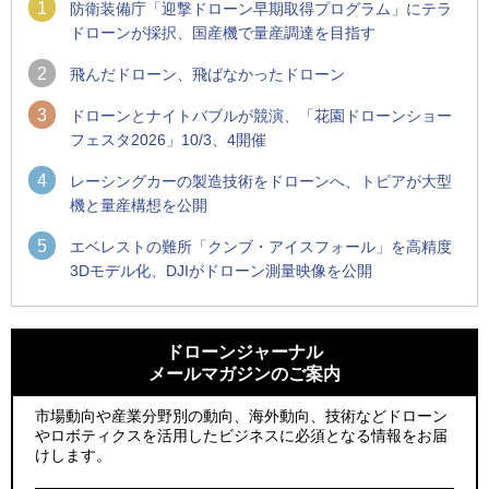
1
防衛装備庁「迎撃ドローン早期取得プログラム」にテラ
ドローンが採択、国産機で量産調達を目指す
2
飛んだドローン、飛ばなかったドローン
3
ドローンとナイトバブルが競演、「花園ドローンショー
フェスタ2026」10/3、4開催
4
レーシングカーの製造技術をドローンへ、トピアが大型
機と量産構想を公開
5
エベレストの難所「クンブ・アイスフォール」を高精度
3Dモデル化、DJIがドローン測量映像を公開
1
1
ROBOZ、北名古屋市制20周年記念で「空飛ぶLEDスクリー
ROBOZ、北名古屋市制20周年記念で「空飛ぶLEDスクリー
ン」とドローンショーによる新演出を実施
ン」とドローンショーによる新演出を実施
ドローンジャーナル
メールマガジンのご案内
2
2
防衛装備庁「迎撃ドローン早期取得プログラム」にテラドロ
国産AUVを社会実装へ、スタートアップ「BlueArch株式会
ーンが採択、国産機で量産調達を目指す
社」設立
市場動向や産業分野別の動向、海外動向、技術などドローン
やロボティクスを活用したビジネスに必須となる情報をお届
3
3
レッドクリフ、足利花火大会で映画『スパイダーマン』や
防衛装備庁「迎撃ドローン早期取得プログラム」にテラドロ
けします。
「M!LK」とのコラボドローンショー8/1開催
ーンが採択、国産機で量産調達を目指す