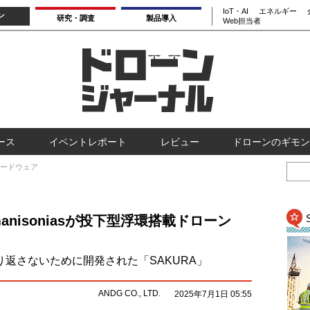
IoT・AI
エネルギー
ン
研究・調査
製品導入
Web担当者
ース
イベントレポート
レビュー
ドローンのギモン
ードウェア
nisoniasが投下型浮環搭載ドローン
悲劇を繰り返さないために開発された「SAKURA」
ANDG CO., LTD.
2025年7月1日 05:55