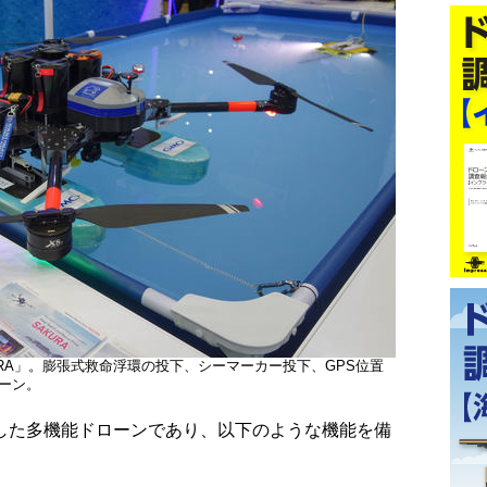
RA」。膨張式救命浮環の投下、シーマーカー投下、GPS位置
ーン。
した多機能ドローンであり、以下のような機能を備