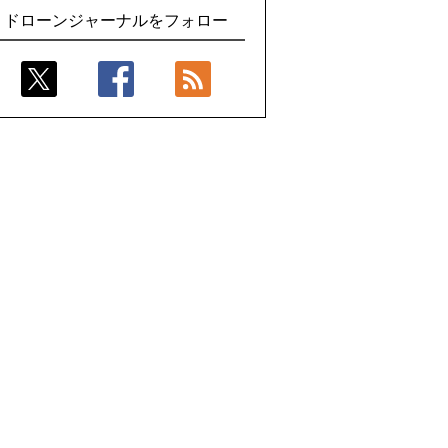
楽天イーグルス、夏の大型イベントで最
で展開するテラドローンのソリューショ
ドローンジャーナルをフォロー
大800機のドローンショーを実施
ン