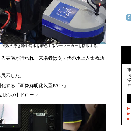
5
1
1
つ。複数の浮き輪や海水を着色するシーマーカーを搭載する。
る実演が行われ、来場者は次世代の水上人命救助
2
2
展示した。
3
化する「画像鮮明化装置IVCS」
3
索用の水中ドローン
4
4
5