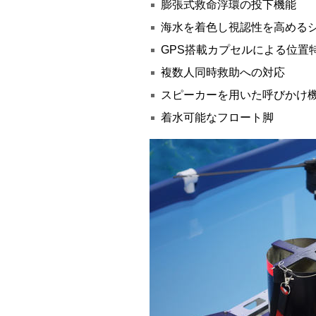
膨張式救命浮環の投下機能
海水を着色し視認性を高める
GPS搭載カプセルによる位置
複数人同時救助への対応
スピーカーを用いた呼びかけ
着水可能なフロート脚