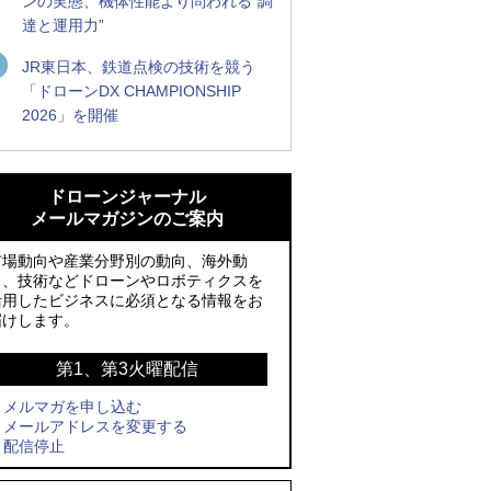
ンの実態、機体性能より問われる“調
達と運用力”
JR東日本、鉄道点検の技術を競う
「ドローンDX CHAMPIONSHIP
2026」を開催
ROBOZ、北名古屋市制20周年記念で「空
ROBOZ、北名古屋市制20周年記念で「空
飛ぶLEDスクリーン」とドローンショー
飛ぶLEDスクリーン」とドローンショー
ドローンジャーナル
による新演出を実施
による新演出を実施
メールマガジンのご案内
レッドクリフ、足利花火大会で映画『ス
国産AUVを社会実装へ、スタートアップ
市場動向や産業分野別の動向、海外動
パイダーマン』や「M!LK」とのコラボド
「BlueArch株式会社」設立
向、技術などドローンやロボティクスを
活用したビジネスに必須となる情報をお
ローンショー8/1開催
サザンビーチちがさき花火大会で「復活
届けします。
防衛装備庁「迎撃ドローン早期取得プロ
の花火」打ち上げ、キリンビールがライ
グラム」にテラドローンが採択、国産機
ブ中継と連動した支援企画
第1、第3火曜配信
で量産調達を目指す
メルマガを申し込む
ロボデックス、2時間超の飛行を目指す新
メールアドレスを変更する
そらとぶタクシー、ハイブリッドeVTOL
型水素燃料電池ドローンを公開
配信停止
開発のPLANA社と独占契約
防衛だけではない、測量から屋内点検ま