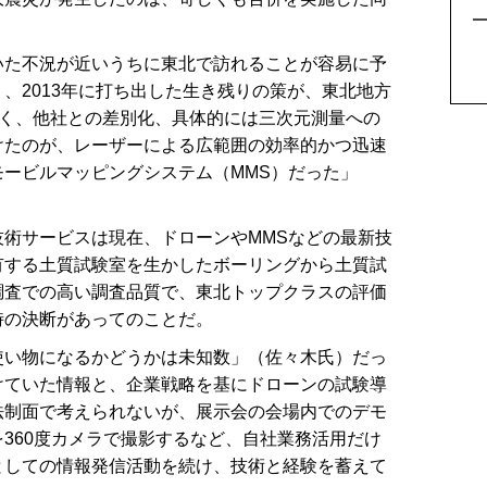
5
た不況が近いうちに東北で訪れることが容易に予
、2013年に打ち出した生き残りの策が、東北地方
べく、他社との差別化、具体的には三次元測量への
けたのが、レーザーによる広範囲の効率的かつ迅速
ービルマッピングシステム（MMS）だった」
術サービスは現在、ドローンやMMSなどの最新技
有する土質試験室を生かしたボーリングから土質試
調査での高い調査品質で、東北トップクラスの評価
時の決断があってのことだ。
い物になるかどうかは未知数」（佐々木氏）だっ
けていた情報と、企業戦略を基にドローンの試験導
法制面で考えられないが、展示会の会場内でのデモ
360度カメラで撮影するなど、自社業務活用だけ
としての情報発信活動を続け、技術と経験を蓄えて