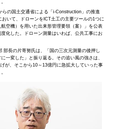
う。
国土交通省による「i-Construction」の推進
tionにおいて、ドローンをICT土工の主要ツールの1つに
人航空機）を用いた出来形管理要領（案）」を公表
制度化した。ドローン測量はいわば、公共工事にお
部 部長の片寄努氏は、「国の三次元測量の後押し
方に一変した」と振り返る。その追い風の強さは、
上げが、そこから10～13億円に急拡大していった事
う。