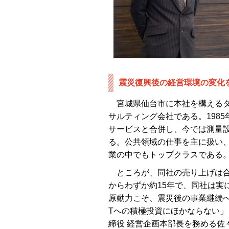
震災復興後の経営環境の変化
宮城県仙台市に本社を構えるダ
サルティング会社である。1985
サービスと合併し、今では測量
る。公共領域の仕事を主に扱い、
業の中でもトップクラスである
ところが、同社の売り上げは合
からわずか約15年で、同社は実
原動力こそ、震災後の事業継続へ
Tへの積極投資にほかならない
締役 経営企画本部長を務める佐