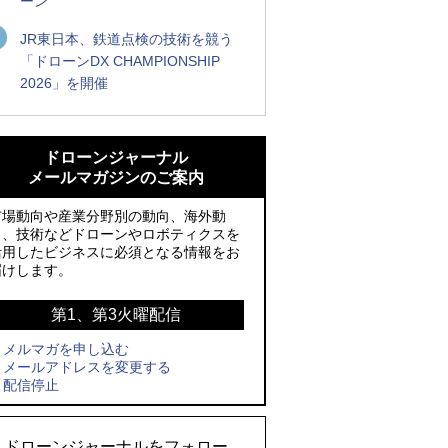
ーン
JR東日本、鉄道点検の技術を競う
「ドローンDX CHAMPIONSHIP
2026」を開催
ROBOZ、北名古屋市制20周年記念で「空
ROBOZ、北名古屋市制20周年記念で「空
飛ぶLEDスクリーン」とドローンショー
飛ぶLEDスクリーン」とドローンショー
ドローンジャーナル
による新演出を実施
による新演出を実施
メールマガジンのご案内
防衛装備庁「迎撃ドローン早期取得プロ
国産AUVを社会実装へ、スタートアップ
市場動向や産業分野別の動向、海外動
グラム」にテラドローンが採択、国産機
「BlueArch株式会社」設立
向、技術などドローンやロボティクスを
活用したビジネスに必須となる情報をお
で量産調達を目指す
防衛装備庁「迎撃ドローン早期取得プロ
届けします。
レッドクリフ、足利花火大会で映画『ス
グラム」にテラドローンが採択、国産機
パイダーマン』や「M!LK」とのコラボド
で量産調達を目指す
第1、第3火曜配信
ローンショー8/1開催
メルマガを申し込む
サザンビーチちがさき花火大会で「復活
メールアドレスを変更する
ドローンとナイトバブルが競演、「花園
の花火」打ち上げ、キリンビールがライ
配信停止
ドローンショーフェスタ2026」10/3、4
ブ中継と連動した支援企画
開催
ロボデックス、2時間超の飛行を目指す新
ドローンジャーナルをフォロー