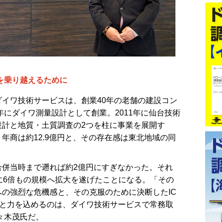
を乗り越えるために
イワ技術サービスは、創業40年の老舗の建設コン
年にダイワ測量設計として創業。2011年に仙台技術
設計と地質・土質調査の2つを柱に事業を展開す
年商は約12.9億円と、その存在感は東北地域の同
。
併当時まで遡れば約2億円にすぎなかった。それ
に6倍もの規模へ拡大を遂げたことになる。「その
の強烈な危機感と、その克服のために決断したIC
」と力を込めるのは、ダイワ技術サービスで常務取
々木茂氏だ。