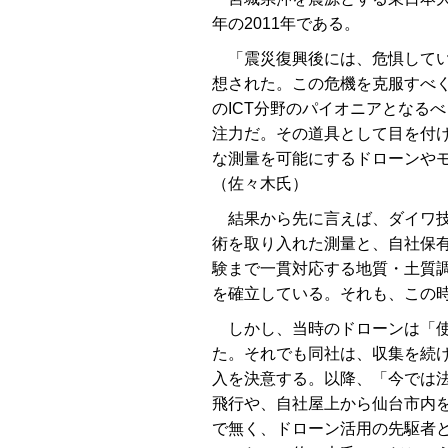
年の2011年である。
「震災復興後には、危惧してい
想された。この危機を克服すべく
のICT分野のパイオニアとなる
注力だ。その道具として目を付
な測量を可能にするドローンやモ
（佐々木氏）
結果から先に言えば、ダイワ技
術を取り入れた測量と、自社保
験まで一貫対応する地質・土質
を確立している。それも、この
しかし、当時のドローンは「使
た。それでも同社は、収集を続
入を決意する。以降、「今では
飛行や、自社屋上から仙台市内を
で無く、ドローン活用の先駆者