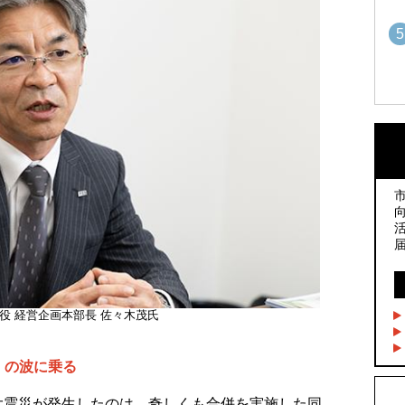
5
1
1
2
2
3
3
4
役 経営企画本部長 佐々木茂氏
4
on」の波に乗る
5
震災が発生したのは、奇しくも合併を実施した同