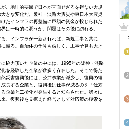
が、地理的要因で日本が直面せざるを得ない大規
の大きな変化だ。阪神・淡路大震災や東日本大震災
向けたインフラの再整備に巨額の資金が投じられた
業界は一時的に潤うが、問題はその後に訪れる。
る。インフラが一新されれば、新規工事と共に、
端に減る。自治体の予算も厳しく、工事予算も大き
1
協力頂いた企業の中には、1995年の阪神・淡路
変化を経験した企業が数多く存在した。そこで得た
2
自然災害復興後には、公共事業が減少し、復興の経
く成長する企業と、復興後は仕事が減るのを『仕方
する企業と二極化が発生すると知らされた。我々に
3
以来、復興後を見据えた経営として対応策の模索を
4