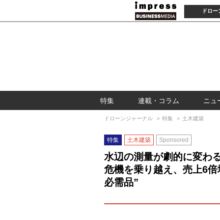
ドロー
特集
連載・コラム
ニュ
ドローンジャーナル
特集
土木建築
特集
土木建築
Sponsored
水辺の測量が劇的に変わる
危機を乗り越え、売上6倍
必需品”