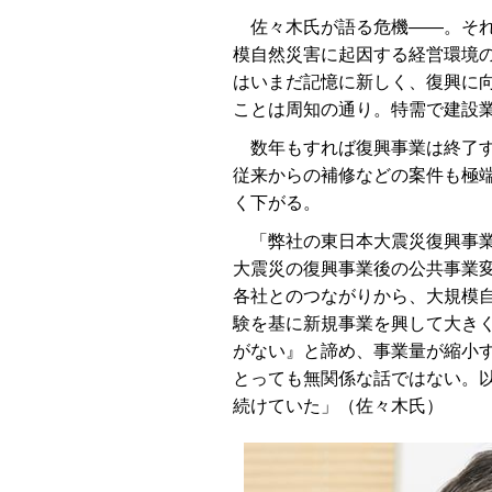
佐々木氏が語る危機――。それ
模自然災害に起因する経営環境
はいまだ記憶に新しく、復興に
ことは周知の通り。特需で建設
数年もすれば復興事業は終了す
従来からの補修などの案件も極
く下がる。
「弊社の東日本大震災復興事業に
大震災の復興事業後の公共事業
各社とのつながりから、大規模
験を基に新規事業を興して大き
がない』と諦め、事業量が縮小
とっても無関係な話ではない。
続けていた」（佐々木氏）