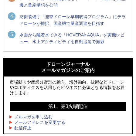
機と量産構想を公開
4
防衛装備庁「迎撃ドローン早期取得プログラム」にテラ
ドローンが採択、国産機で量産調達を目指す
5
水面から離着水できる「HOVERAir AQUA」を実機レビ
ュー、水上アクティビティを自動追尾で撮影
1
1
防衛装備庁「迎撃ドローン早期取得プログラム」にテラドロ
ROBOZ、北名古屋市制20周年記念で「空飛ぶLEDスクリー
ーンが採択、国産機で量産調達を目指す
ン」とドローンショーによる新演出を実施
ドローンジャーナル
メールマガジンのご案内
2
2
ROBOZ、北名古屋市制20周年記念で「空飛ぶLEDスクリー
防衛装備庁「迎撃ドローン早期取得プログラム」にテラドロ
ン」とドローンショーによる新演出を実施
ーンが採択、国産機で量産調達を目指す
市場動向や産業分野別の動向、海外動向、技術などドローン
やロボティクスを活用したビジネスに必須となる情報をお届
3
3
レッドクリフ、足利花火大会で映画『スパイダーマン』や
サザンビーチちがさき花火大会で「復活の花火」打ち上げ、
けします。
「M!LK」とのコラボドローンショー8/1開催
キリンビールがライブ中継と連動した支援企画
第1、第3火曜配信
4
4
飛んだドローン、飛ばなかったドローン
国産AUVを社会実装へ、スタートアップ「BlueArch株式会
社」設立
メルマガを申し込む
5
ドローンとナイトバブルが競演、「花園ドローンショーフェ
メールアドレスを変更する
5
配信停止
スタ2026」10/3、4開催
ロボデックス、2時間超の飛行を目指す新型水素燃料電池ドロ
ーンを公開