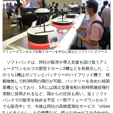
アミューズワンセルフ社製ドローンを中心に据えたソフトバンクブース
ソフトバンクは、同社が販売や導入支援を請け負うアミ
ューズワンセルフの新型ドローン2機などを初展示した。こ
のうち1機はガソリンとバッテリーのハイブリッド機で、積
載物無しで約3時間の飛行が可能。バッテリーを含めた純国
産機となっており、5月には国土交通省初の長時間連続飛行
実験に採用されるなど、国からの注目も高い。近くソフト
バンクでの販売を始める予定（一部アミューズワンセルフ
でも販売中）で、今後は同社の高精度測位サービス「ichimi
ll（イチミル）」との連携など、様々なサービスを合わせた