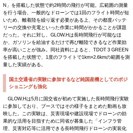
N」を搭載した状態で約2時間の飛行が可能。広範囲の測量
を行う場合、一般的なドローンでは1回のフライト時間が短
いため、離着陸を繰り返す必要がある上、その都度バッテ
リーの交換や充電といった作業に時間がかかることが課題
だった。それに対し、GLOW.Hは長時間飛行が可能なほ
か、ガソリンを給油するだけで再び離陸できるなど作業効
率が高いことが強み。同社資料によると、TDOT 3 GREEN
を搭載した状態で、1度のフライトで1km×2.6kmの範囲を測
量した実績がある。
国土交通省の実験に参加するなど純国産機としてのポジ
ショニングも強化
GLOW.Hは5月に国交省が初めて実施した長時間飛行実験
に参加しており、ブースではその様子をまとめた動画も放
映した。この実験は、災害現場や建設現場でドローンの効
果的な活用を目指すために同省が募集した「インフラ管
理、災害対応等に活用できる長時間飛行ドローンの実装化