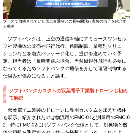
ブースで放映されていた国土交通省との長時間飛行実験の様子を紹介す
る動画
ソフトバンクは、上空の通信を軸にアミューズワンセル
フ社製機体の販売や飛行代行、遠隔制御、業種別ソリュー
ションなどを順次パッケージ化し、提供を進めていく予
定。担当者は「長時間飛ぶ場合、当然目視外飛行も必要に
なってくるためソフトバンクの通信を介して遠隔制御する
仕組みが強みになる」と話す。
ソフトバンクカスタムの双葉電子工業製ドローンも初め
て解説
双葉電子工業製のドローンに専用カスタムを加えた機体
も展示。紹介されたのは物流用のFMC-01と測量用のFMC-0
2。特にFMC-02にはソフトバンク仕様として、対象物と機
体の距離を測定するセンサーを搭載している。これによ