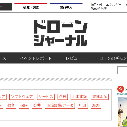
IoT・AI
エネルギー
ン
研究・調査
製品導入
Web担当者
ース
イベントレポート
レビュー
ドローンのギモン
ェア
ソフトウェア
サービス
点検
土木建築
農林水産
ト
教育
保険
公共
市場規模/データ
行政
海外