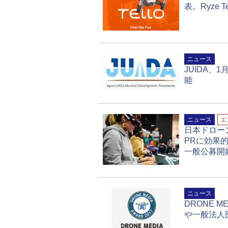
表。Ryze 
ニュース
JUIDA、
能
ニュース
エ
日本ドロー
PRに効果
一般公募開
ニュース
DRONE 
や一般法人