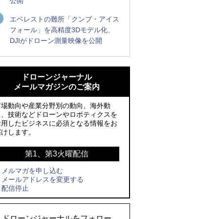
公開
エベレストの難所「クンブ・アイス
フォール」を高精度3Dモデル化、
DJIがドローン測量映像を公開
ROBOZ、北名古屋市制20周年記念で「空
ROBOZ、北名古屋市制20周年記念で「空
飛ぶLEDスクリーン」とドローンショー
飛ぶLEDスクリーン」とドローンショー
ドローンジャーナル
による新演出を実施
による新演出を実施
メールマガジンのご案内
防衛装備庁「迎撃ドローン早期取得プロ
国産AUVを社会実装へ、スタートアップ
市場動向や産業分野別の動向、海外動
グラム」にテラドローンが採択、国産機
「BlueArch株式会社」設立
向、技術などドローンやロボティクスを
活用したビジネスに必須となる情報をお
で量産調達を目指す
防衛装備庁「迎撃ドローン早期取得プロ
届けします。
レッドクリフ、足利花火大会で映画『ス
グラム」にテラドローンが採択、国産機
パイダーマン』や「M!LK」とのコラボド
で量産調達を目指す
第1、第3火曜配信
ローンショー8/1開催
メルマガを申し込む
サザンビーチちがさき花火大会で「復活
メールアドレスを変更する
ドローンとナイトバブルが競演、「花園
の花火」打ち上げ、キリンビールがライ
配信停止
ドローンショーフェスタ2026」10/3、4
ブ中継と連動した支援企画
開催
ロボデックス、2時間超の飛行を目指す新
ドローンジャーナルをフォロー