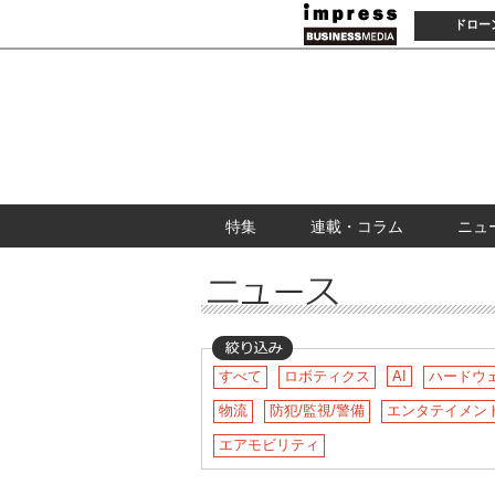
ドロー
特集
連載・コラム
ニュ
すべて
ロボティクス
AI
ハードウ
物流
防犯/監視/警備
エンタテイメン
エアモビリティ