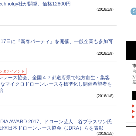
Technolgy社が開発、価格12800円
(2018/1/9)
5
1
1
1月17日に『新春パーティ』を開催、一般企業も参加可
(2018/1/9)
2
2
ンタテイメント
ンレース協会、全国４７都道府県で地方創生・集客
3
的なマイクロドローンレースを標準化し開催希望者を
3
始
(2018/1/8)
4
4
MEDIA AWARD 2017、ドローン芸人 谷プラスワン氏
団体日本ドローンレース協会（JDRA）らを表彰
5
(2018/1/5)