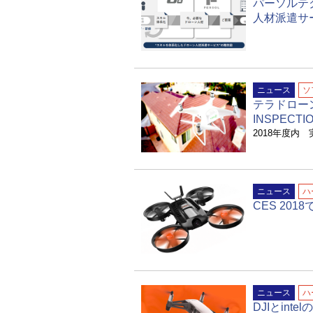
パーソルテ
人材派遣サ
ニュース
ソ
テラドロー
INSPEC
2018年度内
ニュース
ハ
CES 201
ニュース
ハ
DJIとin