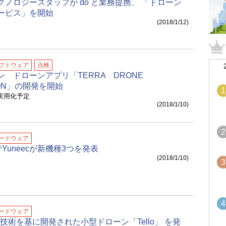
クノロジースタッフが do と業務提携、 「ドローン
ービス」を開始
(2018/1/12)
フトウェア
点検
ン ドローンアプリ「TERRA DRONE
TION」の開発を開始
1
 実用化予定
(2018/1/10)
2
ードウェア
8でYuneecが新機種3つを発表
(2018/1/10)
3
4
ードウェア
telの技術を基に開発された小型ドローン「Tello」 を発