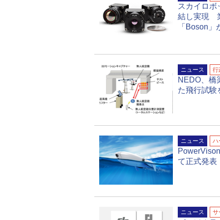
スカイロボッ
結し実現 
「Boson
ニュース
行
NEDO、
た飛行試験
ニュース
ハ
PowerVis
て正式発表
ニュース
サ