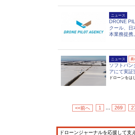
ニュース
DRONE 
クール、日
本業務提携
ニュース
農
ソフトバン
アにて実証
ドローンをは
1
…
269
2
<<前へ
ドローンジャーナルを応援して支