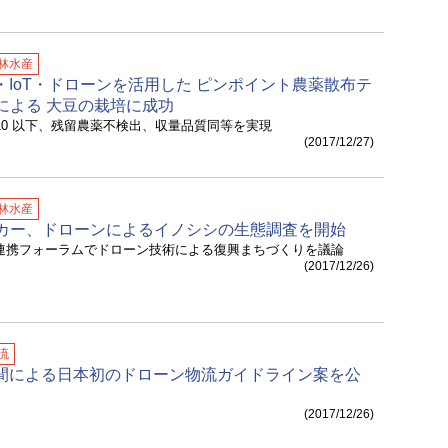
林水産
・IoT・ドローンを活用した ピンポイント農薬散布テ
による 大豆の栽培に成功
/10 以下、残留農薬不検出、収量品質同等を実現
(2017/12/27)
林水産
カー、ドローンによるイノシシの生態調査を開始
官連携フォーラムでドローン技術による復興まちづくりを議論
(2017/12/26)
流
、民間による日本初のドローン物流ガイドライン案を公
(2017/12/26)