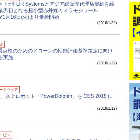
トがFLIR Systemsとアジア総販売代理店契約を締
業界初となる超小型赤外線カメラモジュール
」が1月16日(火)より量産開始
(2018/1/22)
政
橋梁点検のためのドローンの性能評価基準策定に向け
を実施
(2018/1/22)
ードウェア
on、水上ロボット「PowerDolphin」を CES 2018 に
(2018/1/12)
ービス