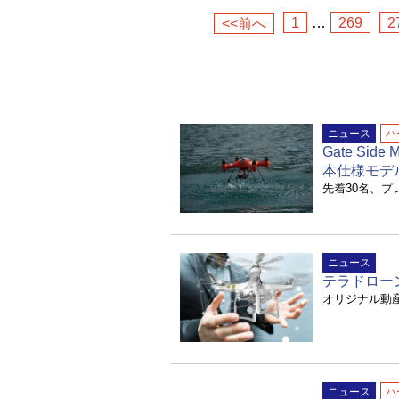
1
…
269
2
<<前へ
ニュース
ハ
Gate Sid
本仕様モデ
先着30名、プ
ニュース
テラドローン
オリジナル動
ニュース
ハ