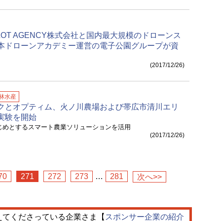
PILOT AGENCY株式会社と国内最大規模のドローンス
本ドローンアカデミー運営の電子公園グループが資
。
(2017/12/26)
林水産
クとオプティム、火ノ川農場および帯広市清川エリ
実験を開始
じめとするスマート農業ソリューションを活用
(2017/12/26)
70
271
272
273
…
281
次へ>>
えてくださっている企業さま【
スポンサー企業の紹介