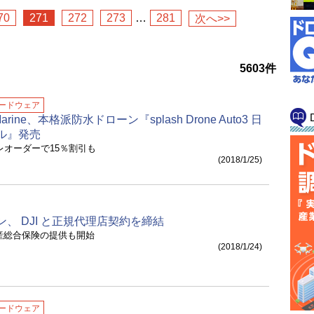
70
271
272
273
…
281
次へ>>
5603
件
ードウェア
e Marine、本格派防水ドローン『splash Drone Auto3 日
ル』発売
レオーダーで15％割引も
(2018/1/25)
、 DJI と正規代理店契約を締結
産総合保険の提供も開始
(2018/1/24)
ードウェア