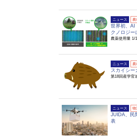
ニュース
農
世界初、AI
クノロジー
農薬使用量 1
ニュース
農
スカイシー
第18回産学
ニュース
物
JUIDA
表