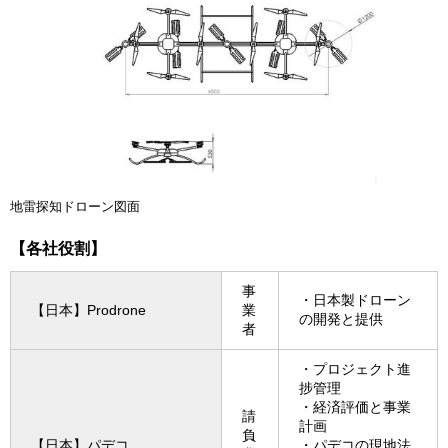
地雷探知ドローン図面
【各社役割】
事
・日本製ドローン
【日本】Prodrone
業
の開発と提供
者
・プロジェクト進
捗管理
・経済評価と事業
請
計画
負
【日本】パデコ
・パデコの現地法