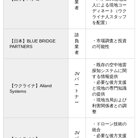
業
人による現地コー
者
ディネート（ウク
ライナ人スタッフ
を配置）
請
負
・市場調査と投資
【日本】BLUE BRIDGE
PARTNERS
業
の可能性
者
・既存の空中地雷
探知システムに関
JV
する情報提供
パ
・必要な後方支援
ー
【ウクライナ】Ailand
と現地の専門知識
ト
Systems
の提供
ナ
・現地当局および
ー
利害関係者との調
整
・ドローン技術の
統合
JV
・必要な後方支援