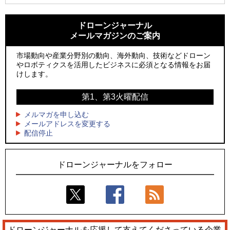
1
1
防衛装備庁「迎撃ドローン早期取得プログラム」にテラドロ
ROBOZ、北名古屋市制20周年記念で「空飛ぶLEDスクリー
ーンが採択、国産機で量産調達を目指す
ン」とドローンショーによる新演出を実施
ドローンジャーナル
メールマガジンのご案内
2
2
飛んだドローン、飛ばなかったドローン
防衛装備庁「迎撃ドローン早期取得プログラム」にテラドロ
ーンが採択、国産機で量産調達を目指す
市場動向や産業分野別の動向、海外動向、技術などドローン
3
ドローンとナイトバブルが競演、「花園ドローンショーフェ
やロボティクスを活用したビジネスに必須となる情報をお届
3
スタ2026」10/3、4開催
サザンビーチちがさき花火大会で「復活の花火」打ち上げ、
けします。
キリンビールがライブ中継と連動した支援企画
4
水面から離着水できる「HOVERAir AQUA」を実機レビュー、
第1、第3火曜配信
4
水上アクティビティを自動追尾で撮影
ロボデックス、2時間超の飛行を目指す新型水素燃料電池ドロ
ーンを公開
メルマガを申し込む
5
レーシングカーの製造技術をドローンへ、トピアが大型機と
メールアドレスを変更する
5
配信停止
量産構想を公開
防衛だけではない、測量から屋内点検まで展開するテラドロ
ーンのソリューション
ドローンジャーナルをフォロー
ドローンジャーナルを応援して支えてくださっている企業