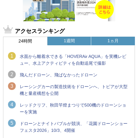
アクセスランキング
1週間
1ヵ月
24時間
1
水面から離着水できる「HOVERAir AQUA」を実機レビ
ュー、水上アクティビティを自動追尾で撮影
2
飛んだドローン、飛ばなかったドローン
3
レーシングカーの製造技術をドローンへ、トピアが大型
機と量産構想を公開
4
レッドクリフ、秋田竿燈まつりで500機のドローンショ
ーを実施
5
ドローンとナイトバブルが競演、「花園ドローンショー
フェスタ2026」10/3、4開催