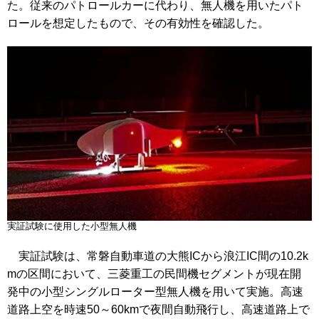
た。従来のパトロールカーに代わり、無人機を用いたパト
ロールを想定したもので、その有効性を確認した。
実証試験に使用した小型無人機
実証試験は、常磐自動車道の大熊ICから浪江IC間の10.2k
mの区間において、三菱重工の民間機セグメントが現在開
発中の小型シングルローター型無人機を用いて実施。高速
道路上空を時速50～60kmで夜間自動飛行し、高速道路上で