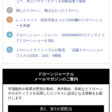
ュー、水上アクティビティを自動追尾で撮影
2
飛んだドローン、飛ばなかったドローン
3
レッドクリフ、秋田竿燈まつりで500機のドローンショ
ーを実施
4
ドローンショー・ジャパン、SHISHAMOのラストライブ
でドローンショーを演出
5
ドローンとナイトバブルが競演、「花園ドローンショー
フェスタ2026」10/3、4開催
1
1
防衛装備庁「迎撃ドローン早期取得プログラム」にテラドロ
ROBOZ、北名古屋市制20周年記念で「空飛ぶLEDスクリー
ーンが採択、国産機で量産調達を目指す
ン」とドローンショーによる新演出を実施
ドローンジャーナル
メールマガジンのご案内
2
2
水面から離着水できる「HOVERAir AQUA」を実機レビュー、
防衛装備庁「迎撃ドローン早期取得プログラム」にテラドロ
水上アクティビティを自動追尾で撮影
ーンが採択、国産機で量産調達を目指す
市場動向や産業分野別の動向、海外動向、技術などドローン
やロボティクスを活用したビジネスに必須となる情報をお届
3
3
飛んだドローン、飛ばなかったドローン
水面から離着水できる「HOVERAir AQUA」を実機レビュー、
けします。
水上アクティビティを自動追尾で撮影
4
ドローンとナイトバブルが競演、「花園ドローンショーフェ
第1、第3火曜配信
4
スタ2026」10/3、4開催
サザンビーチちがさき花火大会で「復活の花火」打ち上げ、