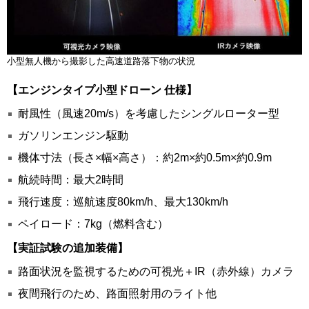
小型無人機から撮影した高速道路落下物の状況
【エンジンタイプ小型ドローン 仕様】
耐風性（風速20m/s）を考慮したシングルローター型
ガソリンエンジン駆動
機体寸法（長さ×幅×高さ）：約2m×約0.5m×約0.9m
航続時間：最大2時間
飛行速度：巡航速度80km/h、最大130km/h
ペイロード：7kg（燃料含む）
【実証試験の追加装備】
路面状況を監視するための可視光＋IR（赤外線）カメラ
夜間飛行のため、路面照射用のライト他