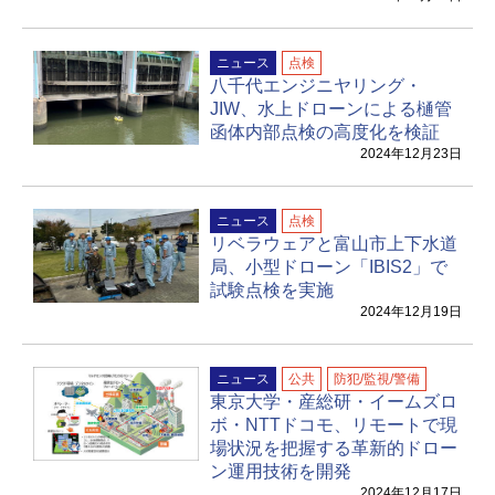
ニュース
点検
八千代エンジニヤリング・
JIW、水上ドローンによる樋管
函体内部点検の高度化を検証
2024年12月23日
ニュース
点検
リベラウェアと富山市上下水道
局、小型ドローン「IBIS2」で
試験点検を実施
2024年12月19日
ニュース
公共
防犯/監視/警備
東京大学・産総研・イームズロ
ボ・NTTドコモ、リモートで現
場状況を把握する革新的ドロー
ン運用技術を開発
2024年12月17日