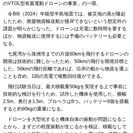
のVTOL型有翼電動ドローンの事業」の一環。
令和6（2024）年能登半島地震では、被災地の港が隆起
したため、救援物資輸送船が接岸できないという想定外の
課題が明らかになった。ドローンは充電に数時間を要する
ほか、物資輸送に使用するには予備のバッテリーも必要と
なる。
七尾湾から珠洲市までの片道60kmを飛行するドローンの
開発は技術的に難しかったため、50kmの飛行を開発目標と
した。50kmの飛行距離であれば、沿岸の船から物資を運ぶ
ことも含め、1回の充電で複数回往復ができる。
飛行試験当日は、最大積載量50kgを実現する上で事前に
技術的な検討を行うため、試作した機体を使用した。横幅
2.5m、奥行き1.5m、プロペラは8つ。バッテリー8個を搭載
すると約90kgの重量になる。
ドローンを大型化すると機体自体の振動が問題になるこ
とから、まずどの程度振動が生じるかを検証。積載なしで