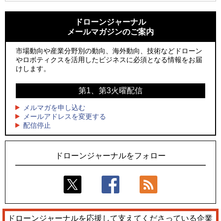
1
1
ROBOZ、北名古屋市制20周年記念で「空飛ぶLEDスクリー
ROBOZ、北名古屋市制20周年記念で「空飛ぶLEDスクリー
ン」とドローンショーによる新演出を実施
ン」とドローンショーによる新演出を実施
ドローンジャーナル
メールマガジンのご案内
2
2
防衛装備庁「迎撃ドローン早期取得プログラム」にテラドロ
国産AUVを社会実装へ、スタートアップ「BlueArch株式会
ーンが採択、国産機で量産調達を目指す
社」設立
市場動向や産業分野別の動向、海外動向、技術などドローン
やロボティクスを活用したビジネスに必須となる情報をお届
3
3
レッドクリフ、足利花火大会で映画『スパイダーマン』や
防衛装備庁「迎撃ドローン早期取得プログラム」にテラドロ
けします。
「M!LK」とのコラボドローンショー8/1開催
ーンが採択、国産機で量産調達を目指す
第1、第3火曜配信
4
4
ドローンとナイトバブルが競演、「花園ドローンショーフェ
サザンビーチちがさき花火大会で「復活の花火」打ち上げ、
スタ2026」10/3、4開催
キリンビールがライブ中継と連動した支援企画
メルマガを申し込む
メールアドレスを変更する
5
5
配信停止
そらとぶタクシー、ハイブリッドeVTOL開発のPLANA社と独
ロボデックス、2時間超の飛行を目指す新型水素燃料電池ドロ
占契約
ーンを公開
ドローンジャーナルをフォロー
ドローンジャーナルを応援して支えてくださっている企業