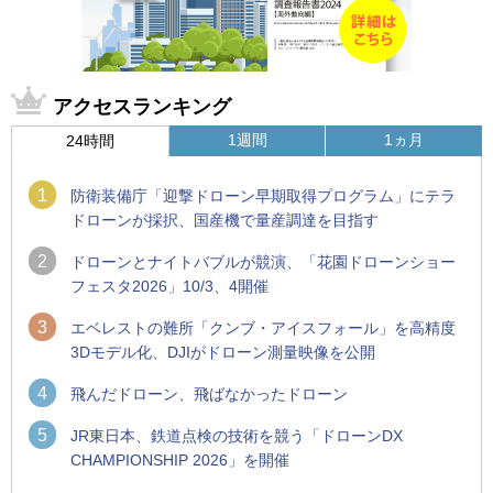
アクセスランキング
1週間
1ヵ月
24時間
1
防衛装備庁「迎撃ドローン早期取得プログラム」にテラ
ドローンが採択、国産機で量産調達を目指す
2
ドローンとナイトバブルが競演、「花園ドローンショー
フェスタ2026」10/3、4開催
3
エベレストの難所「クンブ・アイスフォール」を高精度
3Dモデル化、DJIがドローン測量映像を公開
4
飛んだドローン、飛ばなかったドローン
5
JR東日本、鉄道点検の技術を競う「ドローンDX
CHAMPIONSHIP 2026」を開催