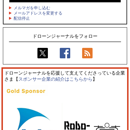
4
スタ2026」10/3、4開催
サザンビーチちがさき花火大会で「復活の花火」打ち上げ、
キリンビールがライブ中継と連動した支援企画
メルマガを申し込む
5
レーシングカーの製造技術をドローンへ、トピアが大型機と
メールアドレスを変更する
5
配信停止
量産構想を公開
飛んだドローン、飛ばなかったドローン
ドローンジャーナルをフォロー
ドローンジャーナルを応援して支えてくださっている企業
さま【
スポンサー企業の紹介はこちらから
】