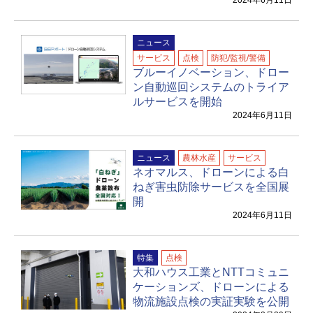
2024年6月11日
ニュース
サービス
点検
防犯/監視/警備
ブルーイノベーション、ドロー
ン自動巡回システムのトライア
ルサービスを開始
2024年6月11日
ニュース
農林水産
サービス
ネオマルス、ドローンによる白
ねぎ害虫防除サービスを全国展
開
2024年6月11日
特集
点検
大和ハウス工業とNTTコミュニ
ケーションズ、ドローンによる
物流施設点検の実証実験を公開