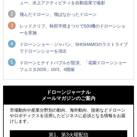
ュー、水上アクティビティを自動追尾で撮影
2
飛んだドローン、飛ばなかったドローン
3
レッドクリフ、秋田竿燈まつりで500機のドローンショ
ーを実施
4
ドローンショー・ジャパン、SHISHAMOのラストライブ
でドローンショーを演出
5
ドローンとナイトバブルが競演、「花園ドローンショー
フェスタ2026」10/3、4開催
1
1
防衛装備庁「迎撃ドローン早期取得プログラム」にテラドロ
ROBOZ、北名古屋市制20周年記念で「空飛ぶLEDスクリー
ーンが採択、国産機で量産調達を目指す
ン」とドローンショーによる新演出を実施
ドローンジャーナル
メールマガジンのご案内
2
2
水面から離着水できる「HOVERAir AQUA」を実機レビュー、
防衛装備庁「迎撃ドローン早期取得プログラム」にテラドロ
水上アクティビティを自動追尾で撮影
ーンが採択、国産機で量産調達を目指す
市場動向や産業分野別の動向、海外動向、技術などドローン
やロボティクスを活用したビジネスに必須となる情報をお届
3
3
飛んだドローン、飛ばなかったドローン
水面から離着水できる「HOVERAir AQUA」を実機レビュー、
けします。
水上アクティビティを自動追尾で撮影
4
ドローンとナイトバブルが競演、「花園ドローンショーフェ
第1、第3火曜配信