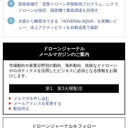
4
防衛装備庁「迎撃ドローン早期取得プログラム」にテラ
ドローンが採択、国産機で量産調達を目指す
5
水面から離着水できる「HOVERAir AQUA」を実機レビ
ュー、水上アクティビティを自動追尾で撮影
1
1
防衛装備庁「迎撃ドローン早期取得プログラム」にテラドロ
ROBOZ、北名古屋市制20周年記念で「空飛ぶLEDスクリー
ーンが採択、国産機で量産調達を目指す
ン」とドローンショーによる新演出を実施
ドローンジャーナル
メールマガジンのご案内
2
2
ROBOZ、北名古屋市制20周年記念で「空飛ぶLEDスクリー
防衛装備庁「迎撃ドローン早期取得プログラム」にテラドロ
ン」とドローンショーによる新演出を実施
ーンが採択、国産機で量産調達を目指す
市場動向や産業分野別の動向、海外動向、技術などドローン
やロボティクスを活用したビジネスに必須となる情報をお届
3
3
レッドクリフ、足利花火大会で映画『スパイダーマン』や
サザンビーチちがさき花火大会で「復活の花火」打ち上げ、
けします。
「M!LK」とのコラボドローンショー8/1開催
キリンビールがライブ中継と連動した支援企画
第1、第3火曜配信
4
4
飛んだドローン、飛ばなかったドローン
国産AUVを社会実装へ、スタートアップ「BlueArch株式会
社」設立
メルマガを申し込む
5
ドローンとナイトバブルが競演、「花園ドローンショーフェ
メールアドレスを変更する
5
配信停止
スタ2026」10/3、4開催
ロボデックス、2時間超の飛行を目指す新型水素燃料電池ドロ
ーンを公開
ドローンジャーナルをフォロー