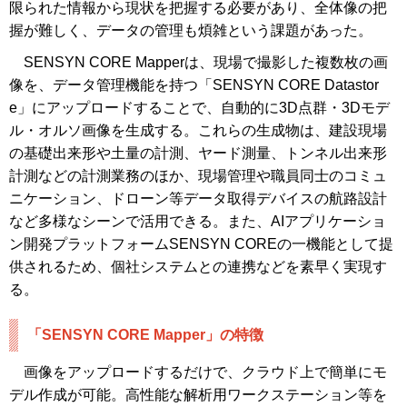
限られた情報から現状を把握する必要があり、全体像の把
握が難しく、データの管理も煩雑という課題があった。
SENSYN CORE Mapperは、現場で撮影した複数枚の画
像を、データ管理機能を持つ「SENSYN CORE Datastor
e」にアップロードすることで、自動的に3D点群・3Dモデ
ル・オルソ画像を生成する。これらの生成物は、建設現場
の基礎出来形や土量の計測、ヤード測量、トンネル出来形
計測などの計測業務のほか、現場管理や職員同士のコミュ
ニケーション、ドローン等データ取得デバイスの航路設計
など多様なシーンで活用できる。また、AIアプリケーショ
ン開発プラットフォームSENSYN COREの一機能として提
供されるため、個社システムとの連携などを素早く実現す
る。
「SENSYN CORE Mapper」の特徴
画像をアップロードするだけで、クラウド上で簡単にモ
デル作成が可能。高性能な解析用ワークステーション等を