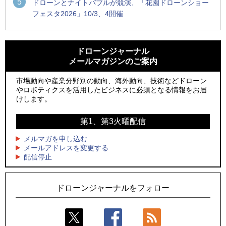
5
ドローンとナイトバブルが競演、「花園ドローンショー
フェスタ2026」10/3、4開催
1
1
防衛装備庁「迎撃ドローン早期取得プログラム」にテラドロ
ROBOZ、北名古屋市制20周年記念で「空飛ぶLEDスクリー
ーンが採択、国産機で量産調達を目指す
ン」とドローンショーによる新演出を実施
ドローンジャーナル
メールマガジンのご案内
2
2
飛んだドローン、飛ばなかったドローン
防衛装備庁「迎撃ドローン早期取得プログラム」にテラドロ
ーンが採択、国産機で量産調達を目指す
市場動向や産業分野別の動向、海外動向、技術などドローン
3
ドローンとナイトバブルが競演、「花園ドローンショーフェ
やロボティクスを活用したビジネスに必須となる情報をお届
3
スタ2026」10/3、4開催
サザンビーチちがさき花火大会で「復活の花火」打ち上げ、
けします。
キリンビールがライブ中継と連動した支援企画
4
水面から離着水できる「HOVERAir AQUA」を実機レビュー、
第1、第3火曜配信
4
水上アクティビティを自動追尾で撮影
ロボデックス、2時間超の飛行を目指す新型水素燃料電池ドロ
ーンを公開
メルマガを申し込む
5
レーシングカーの製造技術をドローンへ、トピアが大型機と
メールアドレスを変更する
5
配信停止
量産構想を公開
防衛だけではない、測量から屋内点検まで展開するテラドロ
ーンのソリューション
ドローンジャーナルをフォロー