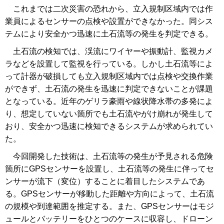
これまでは二次災害の恐れから、立入規制区域内では作
業員によるセンサーの点検や設置ができなかった。同シス
テムにより安全かつ迅速に土石流等の発生を判定できる。
土石流の検知では、渓流にワイヤーや振動計、監視カメ
ラなどを設置して監視を行っている。しかし土石流等によ
って計器が破損しても立入規制区域内では点検や交換作業
ができず、土石流の発生を迅速に判定できないことが課題
となっている。近年のゲリラ豪雨や線状降水帯の多発によ
り、想定していない箇所でも土石流やがけ崩れが発生して
おり、安全かつ迅速に検知できるシステムが求められてい
た。
今回開発した技術は、土石流等の発生が予見される危険
箇所にGPSセンサーを設置し、土石流等の発生に伴ってセ
ンサーが流下（変位）することに着目したシステムであ
る。GPSセンサーが移動した距離や方向によって、土石流
の規模や到達範囲を推定する。また、GPSセンサーはモジ
ュールとバッテリーをひとつのケースに収容し、ドローン