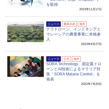
を取得
2023年11月17日
ニュース
農林水産
海外
テラドローン、インドネシアと
マレーシアの農業事業に本格参
入
2023年9月27日
ニュース
公共
海外
SORA Technology、固定翼ドロ
ーンとAI技術によるマラリア対
策「SORA Malaria Control」を
発表
2022年7月20日