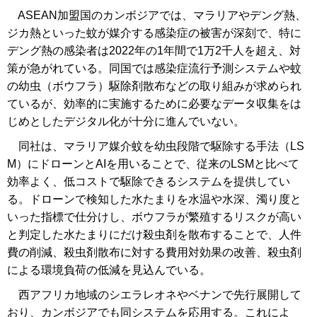
ASEAN加盟国のカンボジアでは、マラリアやデング熱、
ジカ熱といった蚊が媒介する感染症の被害が深刻で、特に
デング熱の感染者は2022年の1年間で1万2千人を超え、対
策が急がれている。同国では感染症流行予測システムや蚊
の幼虫（ボウフラ）駆除剤散布などの取り組みが求められ
ているが、効率的に実施するために必要なデータ収集をは
じめとしたデジタル化が十分に進んでいない。
同社は、マラリア媒介蚊を幼虫段階で駆除する手法（LS
M）にドローンとAIを用いることで、従来のLSMと比べて
効率よく、低コストで駆除できるシステムを提供してい
る。ドローンで検知した水たまりを水温や水深、濁り度と
いった指標で仕分けし、ボウフラが繁殖するリスクが高い
と判定した水たまりにだけ殺虫剤を散布することで、人件
費の削減、殺虫剤散布に対する費用対効果の改善、殺虫剤
による環境負荷の低減を見込んでいる。
西アフリカ地域のシエラレオネやベナンで先行展開して
おり、カンボジアでも同システムを応用する。これによ