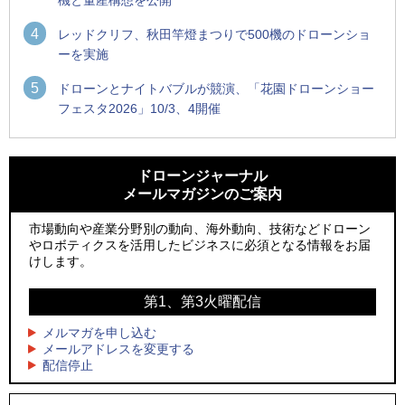
機と量産構想を公開
4
レッドクリフ、秋田竿燈まつりで500機のドローンショ
ーを実施
5
ドローンとナイトバブルが競演、「花園ドローンショー
フェスタ2026」10/3、4開催
1
1
防衛装備庁「迎撃ドローン早期取得プログラム」にテラドロ
ROBOZ、北名古屋市制20周年記念で「空飛ぶLEDスクリー
ーンが採択、国産機で量産調達を目指す
ン」とドローンショーによる新演出を実施
ドローンジャーナル
メールマガジンのご案内
2
2
飛んだドローン、飛ばなかったドローン
防衛装備庁「迎撃ドローン早期取得プログラム」にテラドロ
ーンが採択、国産機で量産調達を目指す
市場動向や産業分野別の動向、海外動向、技術などドローン
3
ドローンとナイトバブルが競演、「花園ドローンショーフェ
やロボティクスを活用したビジネスに必須となる情報をお届
3
スタ2026」10/3、4開催
サザンビーチちがさき花火大会で「復活の花火」打ち上げ、
けします。
キリンビールがライブ中継と連動した支援企画
4
水面から離着水できる「HOVERAir AQUA」を実機レビュー、
第1、第3火曜配信
4
水上アクティビティを自動追尾で撮影
ロボデックス、2時間超の飛行を目指す新型水素燃料電池ドロ
ーンを公開
メルマガを申し込む
5
レーシングカーの製造技術をドローンへ、トピアが大型機と
メールアドレスを変更する
5
配信停止
量産構想を公開
防衛だけではない、測量から屋内点検まで展開するテラドロ
ーンのソリューション