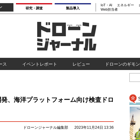
IoT・AI
エネルギー
ン
研究・調査
製品導入
Web担当者
ース
イベントレポート
レビュー
ドローンのギモン
開発、海洋プラットフォーム向け検査ドロ
ドローンジャーナル編集部
2023年11月24日 13:36