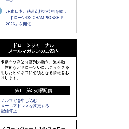
ーン
JR東日本、鉄道点検の技術を競う
「ドローンDX CHAMPIONSHIP
2026」を開催
ROBOZ、北名古屋市制20周年記念で「空
ROBOZ、北名古屋市制20周年記念で「空
飛ぶLEDスクリーン」とドローンショー
飛ぶLEDスクリーン」とドローンショー
ドローンジャーナル
による新演出を実施
による新演出を実施
メールマガジンのご案内
防衛装備庁「迎撃ドローン早期取得プロ
国産AUVを社会実装へ、スタートアップ
市場動向や産業分野別の動向、海外動
グラム」にテラドローンが採択、国産機
「BlueArch株式会社」設立
向、技術などドローンやロボティクスを
活用したビジネスに必須となる情報をお
で量産調達を目指す
防衛装備庁「迎撃ドローン早期取得プロ
届けします。
レッドクリフ、足利花火大会で映画『ス
グラム」にテラドローンが採択、国産機
パイダーマン』や「M!LK」とのコラボド
で量産調達を目指す
第1、第3火曜配信
ローンショー8/1開催
メルマガを申し込む
サザンビーチちがさき花火大会で「復活
メールアドレスを変更する
ドローンとナイトバブルが競演、「花園
の花火」打ち上げ、キリンビールがライ
配信停止
ドローンショーフェスタ2026」10/3、4
ブ中継と連動した支援企画
開催
ロボデックス、2時間超の飛行を目指す新
ドローンジャーナルをフォロー