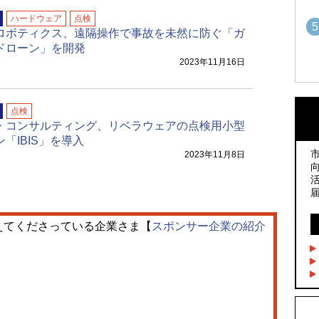
ハードウェア
点検
5
ロボティクス、遠隔操作で事故を未然に防ぐ「ガ
ドローン」を開発
2023年11月16日
1
1
点検
・コンサルティング、リベラウェアの点検用小型
「IBIS」を導入
2
2
2023年11月8日
3
3
えてくださっている企業さま【
スポンサー企業の紹介
4
4
5