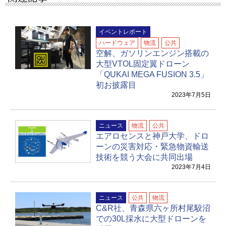
イベントレポート
ハードウェア
物流
公共
空解、ガソリンエンジン搭載の
大型VTOL固定翼ドローン
「QUKAI MEGA FUSION 3.5」
初お披露目
2023年7月5日
ニュース
物流
公共
エアロセンスと神戸大学、ドロ
ーンの災害対応・緊急物資輸送
技術を競う大会に共同出場
2023年7月4日
ニュース
公共
物流
C&R社、青森県六ヶ所村尾駮沼
での30L採水に大型ドローンを