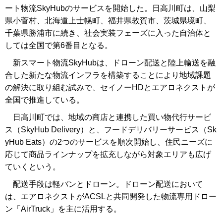
ート物流SkyHubのサービスを開始した。日高川町は、山梨
県小菅村、北海道上士幌町、福井県敦賀市、茨城県境町、
千葉県勝浦市に続き、社会実装フェーズに入った自治体と
しては全国で第6番目となる。
新スマート物流SkyHubは、ドローン配送と陸上輸送を融
合した新たな物流インフラを構築することにより地域課題
の解決に取り組む試みで、セイノーHDとエアロネクストが
全国で推進している。
日高川町では、地域の商店と連携した買い物代行サービ
ス（SkyHub Delivery）と、フードデリバリーサービス（Sk
yHub Eats）の2つのサービスを順次開始し、住民ニーズに
応じて商品ラインナップを拡充しながら対象エリアも広げ
ていくという。
配送手段は軽バンとドローン。ドローン配送において
は、エアロネクストがACSLと共同開発した物流専用ドロー
ン「AirTruck」を主に活用する。