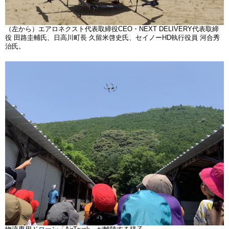
（左から）エアロネクスト代表取締役CEO・NEXT DELIVERY代表取締
役 田路圭輔氏、日高川町長 久留米啓史氏、セイノーHD執行役員 河合秀
治氏。