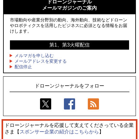
ドローンジャーナル
メールマガジンのご案内
2
2
飛んだドローン、飛ばなかったドローン
防衛装備庁「迎撃ドローン早期取得プログラム」にテラドロ
ーンが採択、国産機で量産調達を目指す
市場動向や産業分野別の動向、海外動向、技術などドローン
3
ドローンとナイトバブルが競演、「花園ドローンショーフェ
やロボティクスを活用したビジネスに必須となる情報をお届
3
スタ2026」10/3、4開催
サザンビーチちがさき花火大会で「復活の花火」打ち上げ、
けします。
キリンビールがライブ中継と連動した支援企画
4
水面から離着水できる「HOVERAir AQUA」を実機レビュー、
第1、第3火曜配信
4
水上アクティビティを自動追尾で撮影
ロボデックス、2時間超の飛行を目指す新型水素燃料電池ドロ
ーンを公開
メルマガを申し込む
5
レーシングカーの製造技術をドローンへ、トピアが大型機と
メールアドレスを変更する
5
配信停止
量産構想を公開
防衛だけではない、測量から屋内点検まで展開するテラドロ
ーンのソリューション
ドローンジャーナルをフォロー
ドローンジャーナルを応援して支えてくださっている企業
さま【
スポンサー企業の紹介はこちらから
】