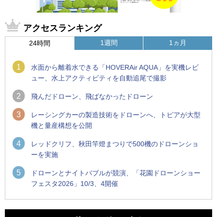
アクセスランキング
1週間
1ヵ月
24時間
1
水面から離着水できる「HOVERAir AQUA」を実機レビ
ュー、水上アクティビティを自動追尾で撮影
2
飛んだドローン、飛ばなかったドローン
3
レーシングカーの製造技術をドローンへ、トピアが大型
機と量産構想を公開
4
レッドクリフ、秋田竿燈まつりで500機のドローンショ
ーを実施
5
ドローンとナイトバブルが競演、「花園ドローンショー
フェスタ2026」10/3、4開催
1
1
防衛装備庁「迎撃ドローン早期取得プログラム」にテラドロ
ROBOZ、北名古屋市制20周年記念で「空飛ぶLEDスクリー
ーンが採択、国産機で量産調達を目指す
ン」とドローンショーによる新演出を実施