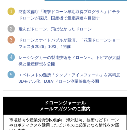
1
防衛装備庁「迎撃ドローン早期取得プログラム」にテラ
ドローンが採択、国産機で量産調達を目指す
2
飛んだドローン、飛ばなかったドローン
3
ドローンとナイトバブルが競演、「花園ドローンショー
フェスタ2026」10/3、4開催
4
レーシングカーの製造技術をドローンへ、トピアが大型
機と量産構想を公開
5
エベレストの難所「クンブ・アイスフォール」を高精度
3Dモデル化、DJIがドローン測量映像を公開
1
1
ROBOZ、北名古屋市制20周年記念で「空飛ぶLEDスクリー
ROBOZ、北名古屋市制20周年記念で「空飛ぶLEDスクリー
ン」とドローンショーによる新演出を実施
ン」とドローンショーによる新演出を実施
ドローンジャーナル
メールマガジンのご案内
2
2
防衛装備庁「迎撃ドローン早期取得プログラム」にテラドロ
国産AUVを社会実装へ、スタートアップ「BlueArch株式会
ーンが採択、国産機で量産調達を目指す
社」設立
市場動向や産業分野別の動向、海外動向、技術などドローン
やロボティクスを活用したビジネスに必須となる情報をお届
3
3
レッドクリフ、足利花火大会で映画『スパイダーマン』や
防衛装備庁「迎撃ドローン早期取得プログラム」にテラドロ