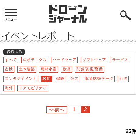
すべて
ロボティクス
ハードウェア
ソフトウェア
サービス
点検
土木建築
農林水産
物流
防犯/監視/警備
エンタテイメント
教育
保険
公共
市場規模/データ
行政
海外
エアモビリティ
1
2
<<前へ
25
件