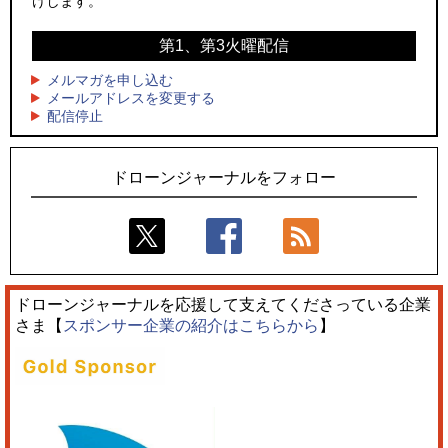
けします。
「M!LK」とのコラボドローンショー8/1開催
ーンが採択、国産機で量産調達を目指す
第1、第3火曜配信
4
4
ドローンとナイトバブルが競演、「花園ドローンショーフェ
サザンビーチちがさき花火大会で「復活の花火」打ち上げ、
スタ2026」10/3、4開催
キリンビールがライブ中継と連動した支援企画
メルマガを申し込む
メールアドレスを変更する
5
5
配信停止
飛んだドローン、飛ばなかったドローン
ロボデックス、2時間超の飛行を目指す新型水素燃料電池ドロ
ーンを公開
ドローンジャーナルをフォロー
ドローンジャーナルを応援して支えてくださっている企業
さま【
スポンサー企業の紹介はこちらから
】