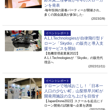
鈴木真二理事長が今年のスローガ
ンを発表
-毎年恒例の新春パーティーが開催され、
多くの国会議員が参加した-
(2023/2/9)
イベントレポート
A.L.I.Technologiesが自律飛行型ド
ローン「Skydio」の販売と導入支
援サービスを開始
【危機管理産業展2022】
A.L.I.Technologiesが「Skydio」の販売代
理店へ
(2022/11/11)
イベントレポート
ドローンで地域おこし！「日本一
人口の少ない町」山梨県早川町が
開発用施設の立ち上げを目指す
【JapanDrone2022】スクールを起点にド
ローン開発の試験場へ企業を誘致
(2022/7/29)