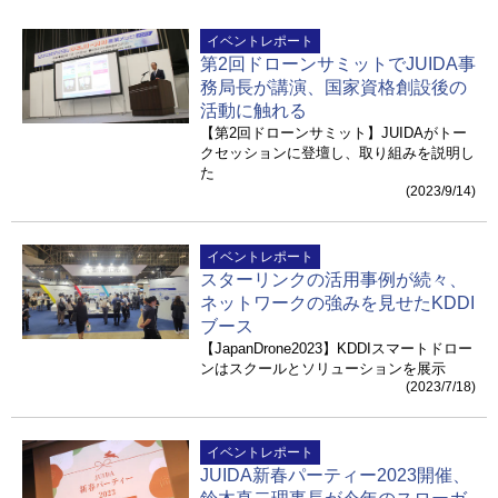
イベントレポート
第2回ドローンサミットでJUIDA事
務局長が講演、国家資格創設後の
活動に触れる
【第2回ドローンサミット】JUIDAがトー
クセッションに登壇し、取り組みを説明し
た
(2023/9/14)
イベントレポート
スターリンクの活用事例が続々、
ネットワークの強みを見せたKDDI
ブース
【JapanDrone2023】KDDIスマートドロー
ンはスクールとソリューションを展示
(2023/7/18)
イベントレポート
JUIDA新春パーティー2023開催、