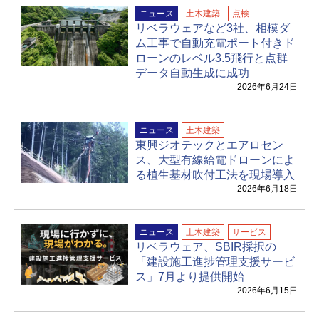
ニュース
土木建築
点検
リベラウェアなど3社、相模ダ
ム工事で自動充電ポート付きド
ローンのレベル3.5飛行と点群
データ自動生成に成功
2026年6月24日
ニュース
土木建築
東興ジオテックとエアロセン
ス、大型有線給電ドローンによ
る植生基材吹付工法を現場導入
2026年6月18日
ニュース
土木建築
サービス
リベラウェア、SBIR採択の
「建設施工進捗管理支援サービ
ス」7月より提供開始
2026年6月15日