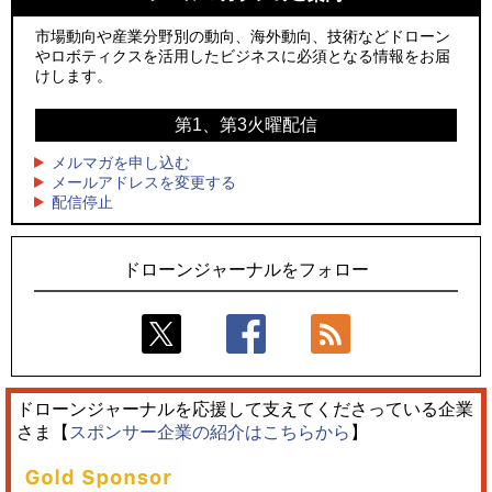
2
2
水面から離着水できる「HOVERAir AQUA」を実機レビュー、
防衛装備庁「迎撃ドローン早期取得プログラム」にテラドロ
水上アクティビティを自動追尾で撮影
ーンが採択、国産機で量産調達を目指す
市場動向や産業分野別の動向、海外動向、技術などドローン
やロボティクスを活用したビジネスに必須となる情報をお届
3
3
飛んだドローン、飛ばなかったドローン
水面から離着水できる「HOVERAir AQUA」を実機レビュー、
けします。
水上アクティビティを自動追尾で撮影
4
ドローンとナイトバブルが競演、「花園ドローンショーフェ
第1、第3火曜配信
4
スタ2026」10/3、4開催
サザンビーチちがさき花火大会で「復活の花火」打ち上げ、
キリンビールがライブ中継と連動した支援企画
メルマガを申し込む
5
レーシングカーの製造技術をドローンへ、トピアが大型機と
メールアドレスを変更する
5
配信停止
量産構想を公開
飛んだドローン、飛ばなかったドローン
ドローンジャーナルをフォロー
ドローンジャーナルを応援して支えてくださっている企業
さま【
スポンサー企業の紹介はこちらから
】