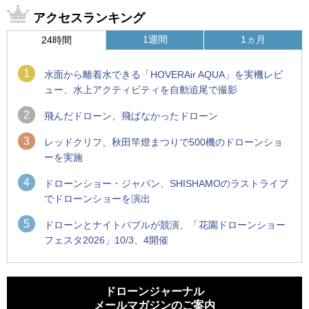
アクセスランキング
1週間
1ヵ月
24時間
1
水面から離着水できる「HOVERAir AQUA」を実機レビ
ュー、水上アクティビティを自動追尾で撮影
2
飛んだドローン、飛ばなかったドローン
3
レッドクリフ、秋田竿燈まつりで500機のドローンショ
ーを実施
4
ドローンショー・ジャパン、SHISHAMOのラストライブ
でドローンショーを演出
5
ドローンとナイトバブルが競演、「花園ドローンショー
フェスタ2026」10/3、4開催
1
1
防衛装備庁「迎撃ドローン早期取得プログラム」にテラドロ
ROBOZ、北名古屋市制20周年記念で「空飛ぶLEDスクリー
ーンが採択、国産機で量産調達を目指す
ン」とドローンショーによる新演出を実施
ドローンジャーナル
メールマガジンのご案内