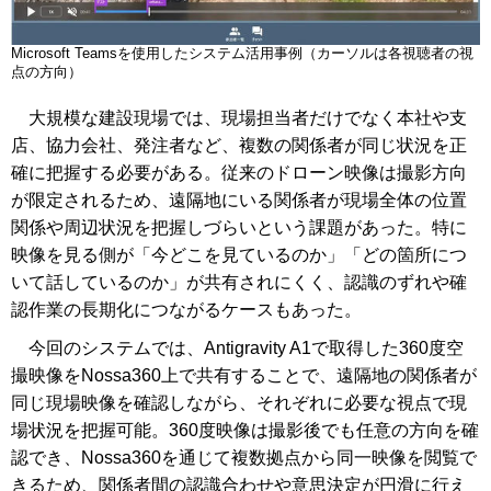
Microsoft Teamsを使用したシステム活用事例（カーソルは各視聴者の視
点の方向）
大規模な建設現場では、現場担当者だけでなく本社や支
店、協力会社、発注者など、複数の関係者が同じ状況を正
確に把握する必要がある。従来のドローン映像は撮影方向
が限定されるため、遠隔地にいる関係者が現場全体の位置
関係や周辺状況を把握しづらいという課題があった。特に
映像を見る側が「今どこを見ているのか」「どの箇所につ
いて話しているのか」が共有されにくく、認識のずれや確
認作業の長期化につながるケースもあった。
今回のシステムでは、Antigravity A1で取得した360度空
撮映像をNossa360上で共有することで、遠隔地の関係者が
同じ現場映像を確認しながら、それぞれに必要な視点で現
場状況を把握可能。360度映像は撮影後でも任意の方向を確
認でき、Nossa360を通じて複数拠点から同一映像を閲覧で
きるため、関係者間の認識合わせや意思決定が円滑に行え