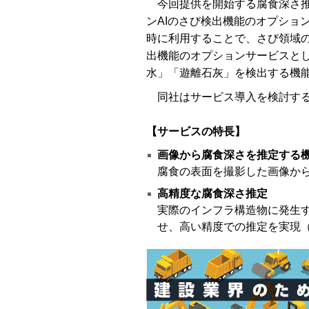
今回提供を開始する腐食深さ推
ンAIのさび検出機能のオプショ
時に利用することで、さび領域
出機能のオプションサービスと
水」「遊離石灰」を検出する機
同社はサービス導入を検討する
【サービスの特長】
画像から腐食深さを推定する
腐食の表面を撮影した画像か
高精度な腐食深さ推定
実際のインフラ構造物に発生
せ、高い精度での推定を実現（