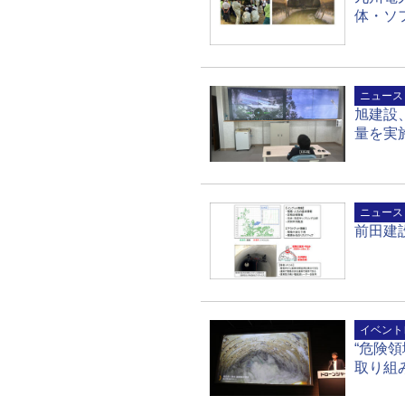
体・ソ
ニュース
旭建設、
量を実
ニュース
前田建
イベント
“危険領
取り組