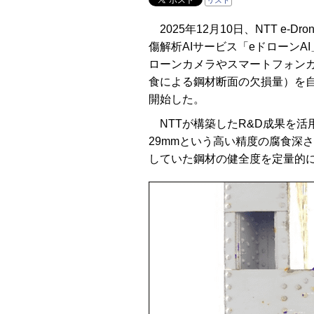
リスト
2025年12月10日、NTT e-Dr
傷解析AIサービス「eドローン
ローンカメラやスマートフォン
食による鋼材断面の欠損量）を
開始した。
NTTが構築したR&D成果を活
29mmという高い精度の腐食深
していた鋼材の健全度を定量的