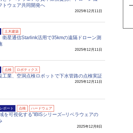
5
フトウェア共同開発へ
2025年12月11日
土木建築
衛星通信Starlink活用で35kmの遠隔ドローン測
施
2025年12月11日
点検
ロボティクス
設工業、空洞点検ロボットで下水管路の点検実証
2025年12月11日
レポート
点検
ハードウェア
域を可視化する”IBISシリーズ─リベラウェアの
み
2025年12月8日