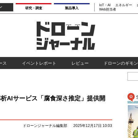
IoT・AI
エネルギー
ン
研究・調査
製品導入
Web担当者
ース
イベントレポート
レビュー
ドローンのギモン
解析AIサービス「腐食深さ推定」提供開
ドローンジャーナル編集部
2025年12月17日 10:03