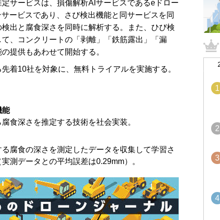
定サービスは、損傷解析AIサービスであるeドロー
ンサービスであり、さび検出機能と同サービスを同
の検出と腐食深さを同時に解析する。また、ひび検
して、コンクリートの「剥離」「鉄筋露出」「漏
能の提供もあわせて開始する。
先着10社を対象に、無料トライアルを実施する。
1
機能
ら腐食深さを推定する技術を社会実装。
2
する腐食の深さを測定したデータを収集して学習さ
3
実測データとの平均誤差は0.29mm）。
4