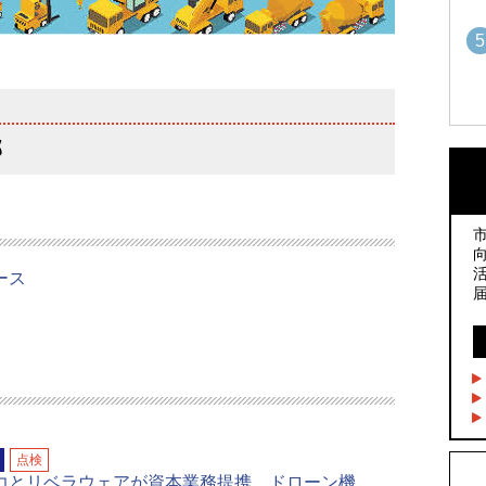
5
1
1
部
2
2
リース
3
3
4
4
点検
5
力とリベラウェアが資本業務提携、ドローン機