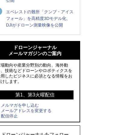
公開
エベレストの難所「クンブ・アイス
フォール」を高精度3Dモデル化、
DJIがドローン測量映像を公開
ROBOZ、北名古屋市制20周年記念で「空
ROBOZ、北名古屋市制20周年記念で「空
飛ぶLEDスクリーン」とドローンショー
飛ぶLEDスクリーン」とドローンショー
ドローンジャーナル
による新演出を実施
による新演出を実施
メールマガジンのご案内
防衛装備庁「迎撃ドローン早期取得プロ
国産AUVを社会実装へ、スタートアップ
市場動向や産業分野別の動向、海外動
グラム」にテラドローンが採択、国産機
「BlueArch株式会社」設立
向、技術などドローンやロボティクスを
活用したビジネスに必須となる情報をお
で量産調達を目指す
防衛装備庁「迎撃ドローン早期取得プロ
届けします。
レッドクリフ、足利花火大会で映画『ス
グラム」にテラドローンが採択、国産機
パイダーマン』や「M!LK」とのコラボド
で量産調達を目指す
第1、第3火曜配信
ローンショー8/1開催
メルマガを申し込む
サザンビーチちがさき花火大会で「復活
メールアドレスを変更する
ドローンとナイトバブルが競演、「花園
の花火」打ち上げ、キリンビールがライ
配信停止
ドローンショーフェスタ2026」10/3、4
ブ中継と連動した支援企画
開催
ロボデックス、2時間超の飛行を目指す新
ドローンジャーナルをフォロー