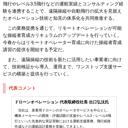
飛行やレベル3.5飛行などの運航実績とコンサルティング経
験を連携することで、遠隔操縦や自動飛行の拡大を見据え
たオペレーション技術と知見の体系化を共同推進する。
この業務提携を通じて、リモートオペレーションが可能
な操縦者育成カリキュラムのアップデートを行っていく。
今春からはリモートオペレーター育成に向けた操縦者育成
講習の提供を開始する予定だ。
また、遠隔操縦の技術を新たに活用したい事業者に向け
て、技術検証から導入、運用まで、ワンストップ支援サー
ビスの構築と提供を行っていく。
代表コメント
ドローンオペレーション 代表取締役社長 出口弘汰氏
当社は、産業用ドローンのオペレータサービスを中心とし、
機体メーカーへの開発・評価試験の支援やレベル3・レベル4飛
行といった先進的な実証実験における運航支援業務、飛行経路
作成などの運航設計業務を実施してきました。