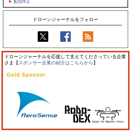
5
5
配信停止
飛んだドローン、飛ばなかったドローン
ロボデックス、2時間超の飛行を目指す新型水素燃料電池ドロ
ーンを公開
ドローンジャーナルをフォロー
ドローンジャーナルを応援して支えてくださっている企業
さま【
スポンサー企業の紹介はこちらから
】