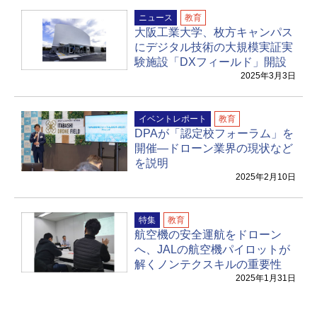
ニュース
教育
大阪工業大学、枚方キャンパス
にデジタル技術の大規模実証実
験施設「DXフィールド」開設
2025年3月3日
イベントレポート
教育
DPAが「認定校フォーラム」を
開催―ドローン業界の現状など
を説明
2025年2月10日
特集
教育
航空機の安全運航をドローン
へ、JALの航空機パイロットが
解くノンテクスキルの重要性
2025年1月31日