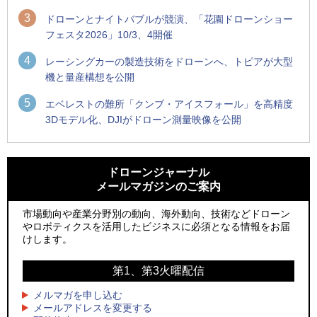
3
ドローンとナイトバブルが競演、「花園ドローンショー
フェスタ2026」10/3、4開催
4
レーシングカーの製造技術をドローンへ、トピアが大型
機と量産構想を公開
5
エベレストの難所「クンブ・アイスフォール」を高精度
3Dモデル化、DJIがドローン測量映像を公開
1
1
ROBOZ、北名古屋市制20周年記念で「空飛ぶLEDスクリー
ROBOZ、北名古屋市制20周年記念で「空飛ぶLEDスクリー
ン」とドローンショーによる新演出を実施
ン」とドローンショーによる新演出を実施
ドローンジャーナル
メールマガジンのご案内
2
2
防衛装備庁「迎撃ドローン早期取得プログラム」にテラドロ
国産AUVを社会実装へ、スタートアップ「BlueArch株式会
ーンが採択、国産機で量産調達を目指す
社」設立
市場動向や産業分野別の動向、海外動向、技術などドローン
やロボティクスを活用したビジネスに必須となる情報をお届
3
3
レッドクリフ、足利花火大会で映画『スパイダーマン』や
防衛装備庁「迎撃ドローン早期取得プログラム」にテラドロ
けします。
「M!LK」とのコラボドローンショー8/1開催
ーンが採択、国産機で量産調達を目指す
第1、第3火曜配信
4
4
ドローンとナイトバブルが競演、「花園ドローンショーフェ
サザンビーチちがさき花火大会で「復活の花火」打ち上げ、
スタ2026」10/3、4開催
キリンビールがライブ中継と連動した支援企画
メルマガを申し込む
メールアドレスを変更する