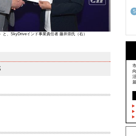
5
er氏（左）と、SkyDriveインド事業責任者 藤井崇氏（右）
1
1
2
2
部
3
3
4
4
5