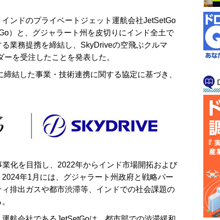
eは、インドのプライベートジェット運航会社JetSetGo
、JetSetGo）と、グジャラート州を皮切りにインド全土で
業務提携を締結し、SkyDriveの空飛ぶクルマ
オーダーを受注したことを発表した。
に締結した事業・技術連携に関する協定に基づき、
の事業化を目指し、2022年からインド市場開拓および
2024年1月には、グジャラート州政府と戦略パー
ティ排出ガスや都市渋滞等、インドでの社会課題の
る。
航会社であるJetSetGoは、都市部での渋滞緩和