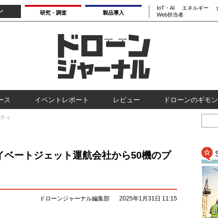
IoT・AI
エネルギー
ン
研究・調査
製品導入
Web担当者
ース
イベントレポート
レビュー
ドローンのギモン
ティ
プライベートジェット運航会社から50機のプ
ドローンジャーナル編集部
2025年1月31日 11:15