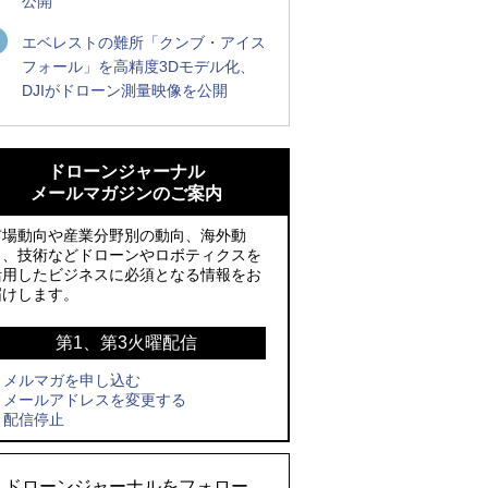
公開
エベレストの難所「クンブ・アイス
フォール」を高精度3Dモデル化、
DJIがドローン測量映像を公開
ROBOZ、北名古屋市制20周年記念で「空
ROBOZ、北名古屋市制20周年記念で「空
飛ぶLEDスクリーン」とドローンショー
飛ぶLEDスクリーン」とドローンショー
ドローンジャーナル
による新演出を実施
による新演出を実施
メールマガジンのご案内
防衛装備庁「迎撃ドローン早期取得プロ
国産AUVを社会実装へ、スタートアップ
市場動向や産業分野別の動向、海外動
グラム」にテラドローンが採択、国産機
「BlueArch株式会社」設立
向、技術などドローンやロボティクスを
活用したビジネスに必須となる情報をお
で量産調達を目指す
防衛装備庁「迎撃ドローン早期取得プロ
届けします。
レッドクリフ、足利花火大会で映画『ス
グラム」にテラドローンが採択、国産機
パイダーマン』や「M!LK」とのコラボド
で量産調達を目指す
第1、第3火曜配信
ローンショー8/1開催
メルマガを申し込む
サザンビーチちがさき花火大会で「復活
メールアドレスを変更する
ドローンとナイトバブルが競演、「花園
の花火」打ち上げ、キリンビールがライ
配信停止
ドローンショーフェスタ2026」10/3、4
ブ中継と連動した支援企画
開催
ロボデックス、2時間超の飛行を目指す新
ドローンジャーナルをフォロー