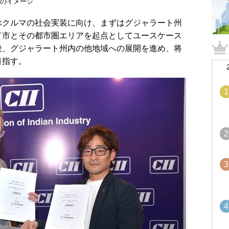
」のイメージ
クルマの社会実装に向け、まずはグジャラート州
ド市とその都市圏エリアを起点としてユースケース
後、グジャラート州内の他地域への展開を進め、将
目指す。
1
2
3
4