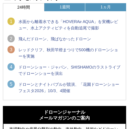
1週間
1ヵ月
24時間
1
水面から離着水できる「HOVERAir AQUA」を実機レビ
ュー、水上アクティビティを自動追尾で撮影
2
飛んだドローン、飛ばなかったドローン
3
レッドクリフ、秋田竿燈まつりで500機のドローンショ
ーを実施
4
ドローンショー・ジャパン、SHISHAMOのラストライブ
でドローンショーを演出
5
ドローンとナイトバブルが競演、「花園ドローンショー
フェスタ2026」10/3、4開催
1
1
防衛装備庁「迎撃ドローン早期取得プログラム」にテラドロ
ROBOZ、北名古屋市制20周年記念で「空飛ぶLEDスクリー
ーンが採択、国産機で量産調達を目指す
ン」とドローンショーによる新演出を実施
ドローンジャーナル
メールマガジンのご案内
2
2
水面から離着水できる「HOVERAir AQUA」を実機レビュー、
防衛装備庁「迎撃ドローン早期取得プログラム」にテラドロ
水上アクティビティを自動追尾で撮影
ーンが採択、国産機で量産調達を目指す
市場動向や産業分野別の動向、海外動向、技術などドローン