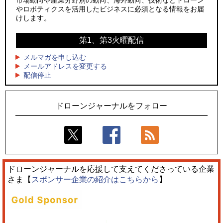
やロボティクスを活用したビジネスに必須となる情報をお届
3
3
飛んだドローン、飛ばなかったドローン
水面から離着水できる「HOVERAir AQUA」を実機レビュー、
けします。
水上アクティビティを自動追尾で撮影
4
ドローンとナイトバブルが競演、「花園ドローンショーフェ
第1、第3火曜配信
4
スタ2026」10/3、4開催
サザンビーチちがさき花火大会で「復活の花火」打ち上げ、
キリンビールがライブ中継と連動した支援企画
メルマガを申し込む
5
レーシングカーの製造技術をドローンへ、トピアが大型機と
メールアドレスを変更する
5
配信停止
量産構想を公開
飛んだドローン、飛ばなかったドローン
ドローンジャーナルをフォロー
ドローンジャーナルを応援して支えてくださっている企業
さま【
スポンサー企業の紹介はこちらから
】