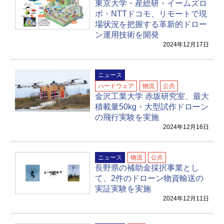
東京大学・産総研・イームズロ
ボ・NTTドコモ、リモートで現
場状況を把握する革新的ドロー
ン運用技術を開発
2024年12月17日
ニュース
ハードウェア
物流
公共
金沢工業大学 赤坂研究室、最大
積載量50kg・大型試作ドローン
の飛行実験を実施
2024年12月16日
ニュース
物流
公共
長野県の補助金採択事業とし
て、2件のドローン物資輸送の
実証実験を実施
2024年12月11日