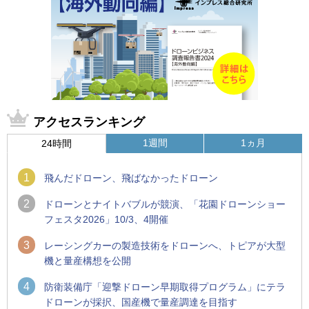
アクセスランキング
1週間
1ヵ月
24時間
1
飛んだドローン、飛ばなかったドローン
2
ドローンとナイトバブルが競演、「花園ドローンショー
フェスタ2026」10/3、4開催
3
レーシングカーの製造技術をドローンへ、トピアが大型
機と量産構想を公開
4
防衛装備庁「迎撃ドローン早期取得プログラム」にテラ
ドローンが採択、国産機で量産調達を目指す