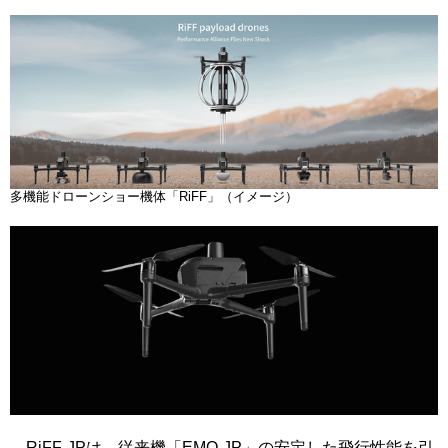
多機能ドローンショー機体「RiFF」（イメージ）
RiFF-JPは、従来機「EMO-JP」の安定した飛行性能を引