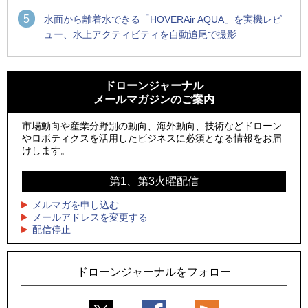
5
水面から離着水できる「HOVERAir AQUA」を実機レビ
ュー、水上アクティビティを自動追尾で撮影
1
1
防衛装備庁「迎撃ドローン早期取得プログラム」にテラドロ
ROBOZ、北名古屋市制20周年記念で「空飛ぶLEDスクリー
ーンが採択、国産機で量産調達を目指す
ン」とドローンショーによる新演出を実施
ドローンジャーナル
メールマガジンのご案内
2
2
ROBOZ、北名古屋市制20周年記念で「空飛ぶLEDスクリー
防衛装備庁「迎撃ドローン早期取得プログラム」にテラドロ
ン」とドローンショーによる新演出を実施
ーンが採択、国産機で量産調達を目指す
市場動向や産業分野別の動向、海外動向、技術などドローン
やロボティクスを活用したビジネスに必須となる情報をお届
3
3
レッドクリフ、足利花火大会で映画『スパイダーマン』や
サザンビーチちがさき花火大会で「復活の花火」打ち上げ、
けします。
「M!LK」とのコラボドローンショー8/1開催
キリンビールがライブ中継と連動した支援企画
第1、第3火曜配信
4
4
飛んだドローン、飛ばなかったドローン
国産AUVを社会実装へ、スタートアップ「BlueArch株式会
社」設立
メルマガを申し込む
5
ドローンとナイトバブルが競演、「花園ドローンショーフェ
メールアドレスを変更する
5
配信停止
スタ2026」10/3、4開催
ロボデックス、2時間超の飛行を目指す新型水素燃料電池ドロ
ーンを公開
ドローンジャーナルをフォロー